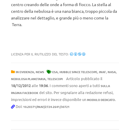
centro creando delle onde a forma di fiocco. La stella al
centro della nebulosa è una nana bianca, troppo piccola da
analizzare nel dettaglio, e grande più o meno come la
Terra.
LICENZA PER IL RIUTILIZZO DEL TESTO:
,
,
,
,
,
IN EVIDENZA
NEWS
ESA
HUBBLE SPACE TELESCOPE
INAF
NASA
,
Articolo pubblicato il
NEBULOSA PLANETARIA
TELESCOPI
18/12/2012
alle
19:36
. I commenti sono aperti a tutti
SULLA
del sito. Per segnalare alla redazione refusi,
PAGINA FACEBOOK
imprecisioni ed errori è invece disponibile un
.
MODULO DEDICATO
Doi:
10.20371/INAF/2724-2641/30721