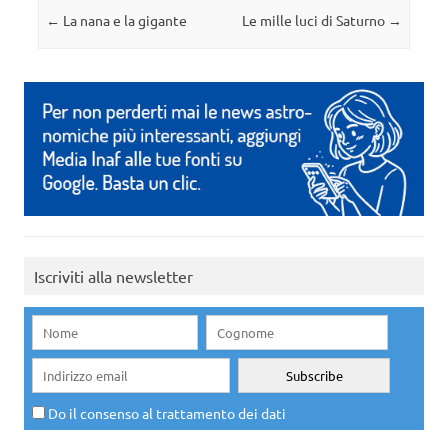
Navigazione articolo
←
La nana e la gigante
Le mille luci di Saturno
→
Iscriviti alla newsletter
Do il consenso al trattamento dei dati