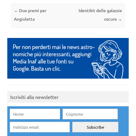
Navigazione articolo
←
Due premi per
Identikit delle galassie
Angioletta
oscure
→
Iscriviti alla newsletter