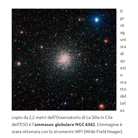
Il
pr
ot
ag
oni
sta
di
qu
est
o
sca
tto
del
tel
es
copio da 2,2 metri dell’Osservatorio di La Silla in Cile
dell’ESO è l’
ammasso globulare NGC 6362
. L’immagine è
stata ottenuta con lo strumento WFI (Wide Field Imager).