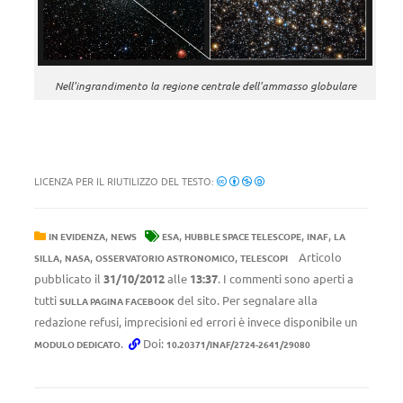
Nell'ingrandimento la regione centrale dell'ammasso globulare
LICENZA PER IL RIUTILIZZO DEL TESTO:
,
,
,
,
IN EVIDENZA
NEWS
ESA
HUBBLE SPACE TELESCOPE
INAF
LA
,
,
,
Articolo
SILLA
NASA
OSSERVATORIO ASTRONOMICO
TELESCOPI
pubblicato il
31/10/2012
alle
13:37
. I commenti sono aperti a
tutti
del sito. Per segnalare alla
SULLA PAGINA FACEBOOK
redazione refusi, imprecisioni ed errori è invece disponibile un
.
Doi:
MODULO DEDICATO
10.20371/INAF/2724-2641/29080