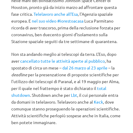
nelle mani del blindatissimo Johnson Space Center di
Houston, pronto già da inizio marzo ad affrontare questa
fase critica.
Telelavoro anche all’Esa
, l’Agenzia spaziale
europea. E
nel suo video #iorestoacasa
Luca Parmitano
ricorda di aver trascorso, prima della reclusione forzata per
coronavirus, ben duecento giorni d’isolamento sulla
Stazione spaziale seguiti da tre settimane di quarantena.
Non sta andando meglio ai telescopi da terra. L’Eso, dopo
aver
cancellato tutte le attività aperte al pubblico
, ha
spostato di circa un mese –
dal 26 marzo al 23 aprile
– la
deadline
per la presenzatione di proposte scientifiche per
l’utilizzo dei telescopi di Paranal, e al 19 maggio per Alma,
per il quale nel frattempo è stato dichiarato il
total
shutdown
. Shutdown anche per
Lbt
, il cui personale entra
da domani in telelavoro. Telelavoro anche al
Keck
, dove
comunque stanno proseguendo le operazioni scientifiche.
Attività scientifiche perlopiù sospese anche in Italia, come
ben potete immaginare.