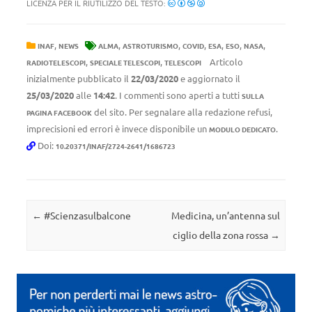
LICENZA PER IL RIUTILIZZO DEL TESTO:
,
,
,
,
,
,
,
INAF
NEWS
ALMA
ASTROTURISMO
COVID
ESA
ESO
NASA
,
,
Articolo
RADIOTELESCOPI
SPECIALE TELESCOPI
TELESCOPI
inizialmente pubblicato il
22/03/2020
e aggiornato il
25/03/2020
alle
14:42
. I commenti sono aperti a tutti
SULLA
del sito. Per segnalare alla redazione refusi,
PAGINA FACEBOOK
imprecisioni ed errori è invece disponibile un
.
MODULO DEDICATO
Doi:
10.20371/INAF/2724-2641/1686723
Navigazione articolo
←
#Scienzasulbalcone
Medicina, un’antenna sul
ciglio della zona rossa
→