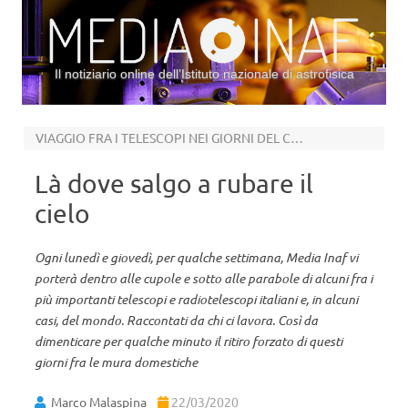
Il notiziario online dell’Istituto nazionale di astrofisica
Vai al contenuto
VIAGGIO FRA I TELESCOPI NEI GIORNI DEL CORONAVIRUS
Là dove salgo a rubare il
cielo
Ogni lunedì e giovedì, per qualche settimana, Media Inaf vi
porterà dentro alle cupole e sotto alle parabole di alcuni fra i
più importanti telescopi e radiotelescopi italiani e, in alcuni
casi, del mondo. Raccontati da chi ci lavora. Così da
dimenticare per qualche minuto il ritiro forzato di questi
giorni fra le mura domestiche
Marco Malaspina
22/03/2020