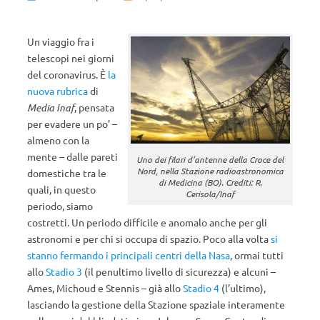
Un viaggio fra i
telescopi nei giorni
del coronavirus. È
la
nuova rubrica
di
Media Inaf
, pensata
per evadere un po’ –
almeno con la
mente – dalle pareti
Uno dei filari d’antenne della Croce del
Nord, nella Stazione radioastronomica
domestiche tra le
di Medicina (BO). Crediti: R.
quali, in questo
Cerisola/Inaf
periodo, siamo
costretti. Un periodo difficile e anomalo anche per gli
astronomi e per chi si occupa di spazio. Poco alla volta
si
stanno fermando i principali centri della Nasa
, ormai tutti
allo
Stadio 3
(il penultimo livello di sicurezza) e alcuni –
Ames, Michoud e Stennis – già allo
Stadio 4
(l’ultimo),
lasciando la gestione della Stazione spaziale interamente