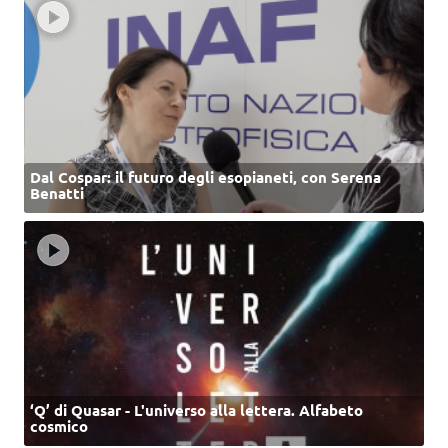
Dal Cospar: il futuro degli esopianeti, con Serena
Benatti
‘Q’ di Quasar - L'universo alla lettera. Alfabeto
cosmico