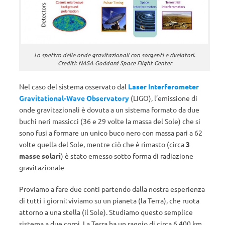
Lo spettro delle onde gravitazionali con sorgenti e rivelatori.
Crediti: NASA Goddard Space Flight Center
Nel caso del sistema osservato dal
Laser Interferometer
Gravitational-Wave Observatory
(LIGO), l’emissione di
onde gravitazionali è dovuta a un sistema formato da due
buchi neri massicci (36 e 29 volte la massa del Sole) che si
sono fusi a formare un unico buco nero con massa pari a 62
volte quella del Sole, mentre ciò che è rimasto (circa
3
masse solari
) è stato emesso sotto forma di radiazione
gravitazionale
Proviamo a fare due conti partendo dalla nostra esperienza
di tutti i giorni: viviamo su un pianeta (la Terra), che ruota
attorno a una stella (il Sole). Studiamo questo semplice
sistema a due corpi. La Terra ha un raggio di circa 6.400 km