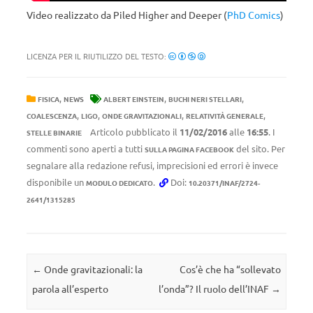
Video realizzato da Piled Higher and Deeper (
PhD Comics
)
LICENZA PER IL RIUTILIZZO DEL TESTO:
,
,
,
FISICA
NEWS
ALBERT EINSTEIN
BUCHI NERI STELLARI
,
,
,
,
COALESCENZA
LIGO
ONDE GRAVITAZIONALI
RELATIVITÀ GENERALE
Articolo pubblicato il
11/02/2016
alle
16:55
. I
STELLE BINARIE
commenti sono aperti a tutti
del sito. Per
SULLA PAGINA FACEBOOK
segnalare alla redazione refusi, imprecisioni ed errori è invece
disponibile un
.
Doi:
MODULO DEDICATO
10.20371/INAF/2724-
2641/1315285
Navigazione articolo
←
Onde gravitazionali: la
Cos’è che ha “sollevato
parola all’esperto
l’onda”? Il ruolo dell’INAF
→