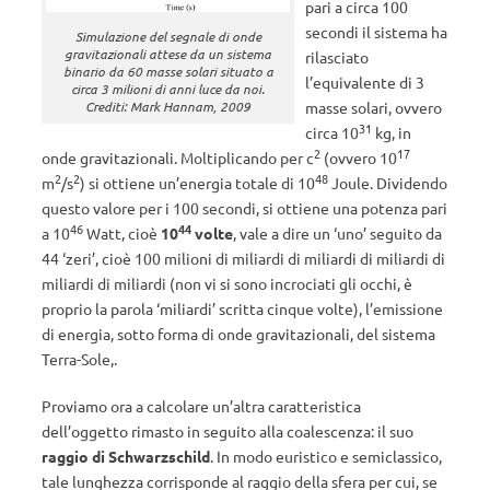
pari a circa 100
secondi il sistema ha
Simulazione del segnale di onde
gravitazionali attese da un sistema
rilasciato
binario da 60 masse solari situato a
l’equivalente di 3
circa 3 milioni di anni luce da noi.
masse solari, ovvero
Crediti: Mark Hannam, 2009
31
circa 10
kg, in
2
17
onde gravitazionali. Moltiplicando per c
(ovvero 10
2
2
48
m
/s
) si ottiene un’energia totale di 10
Joule. Dividendo
questo valore per i 100 secondi, si ottiene una potenza pari
46
44
a 10
Watt, cioè
10
volte
, vale a dire un ‘uno’ seguito da
44 ‘zeri’, cioè 100 milioni di miliardi di miliardi di miliardi di
miliardi di miliardi (non vi si sono incrociati gli occhi, è
proprio la parola ‘miliardi’ scritta cinque volte), l’emissione
di energia, sotto forma di onde gravitazionali, del sistema
Terra-Sole,.
Proviamo ora a calcolare un’altra caratteristica
dell’oggetto rimasto in seguito alla coalescenza: il suo
raggio di Schwarzschild
. In modo euristico e semiclassico,
tale lunghezza corrisponde al raggio della sfera per cui, se