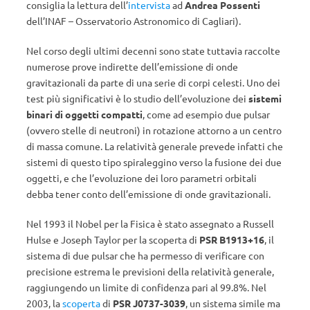
consiglia la lettura dell’
intervista
ad
Andrea Possenti
dell’INAF – Osservatorio Astronomico di Cagliari).
Nel corso degli ultimi decenni sono state tuttavia raccolte
numerose prove indirette dell’emissione di onde
gravitazionali da parte di una serie di corpi celesti. Uno dei
test più significativi è lo studio dell’evoluzione dei
sistemi
binari di oggetti compatti
, come ad esempio due pulsar
(ovvero stelle di neutroni) in rotazione attorno a un centro
di massa comune. La relatività generale prevede infatti che
sistemi di questo tipo spiraleggino verso la fusione dei due
oggetti, e che l’evoluzione dei loro parametri orbitali
debba tener conto dell’emissione di onde gravitazionali.
Nel 1993 il Nobel per la Fisica è stato assegnato a Russell
Hulse e Joseph Taylor per la scoperta di
PSR B1913+16
, il
sistema di due pulsar che ha permesso di verificare con
precisione estrema le previsioni della relatività generale,
raggiungendo un limite di confidenza pari al 99.8%. Nel
2003, la
scoperta
di
PSR J0737-3039
, un sistema simile ma