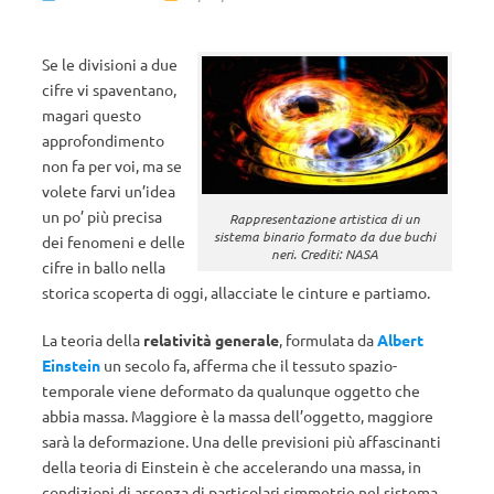
Se le divisioni a due
cifre vi spaventano,
magari questo
approfondimento
non fa per voi, ma se
volete farvi un’idea
un po’ più precisa
Rappresentazione artistica di un
sistema binario formato da due buchi
dei fenomeni e delle
neri. Crediti: NASA
cifre in ballo nella
storica scoperta di oggi, allacciate le cinture e partiamo.
La teoria della
relatività generale
, formulata da
Albert
Einstein
un secolo fa, afferma che il tessuto spazio-
temporale viene deformato da qualunque oggetto che
abbia massa. Maggiore è la massa dell’oggetto, maggiore
sarà la deformazione. Una delle previsioni più affascinanti
della teoria di Einstein è che accelerando una massa, in
condizioni di assenza di particolari simmetrie nel sistema,