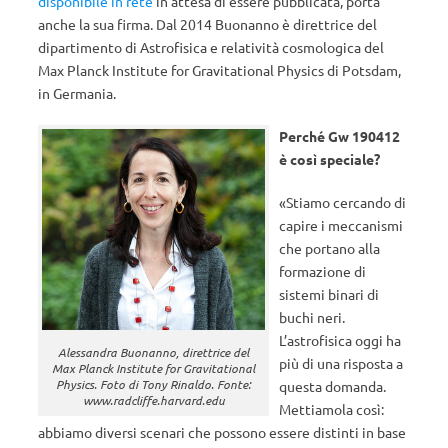
disponibile in rete
in attesa di essere pubblicata, porta
anche la sua firma. Dal 2014 Buonanno è direttrice del
dipartimento di Astrofisica e relatività cosmologica del
Max Planck Institute for Gravitational Physics di Potsdam,
in Germania.
Perché Gw 190412
è così speciale?
«Stiamo cercando di
capire i meccanismi
che portano alla
formazione di
sistemi binari di
buchi neri.
L’astrofisica oggi ha
Alessandra Buonanno, direttrice del
più di una risposta a
Max Planck Institute for Gravitational
Physics. Foto di Tony Rinaldo. Fonte:
questa domanda.
www.radcliffe.harvard.edu
Mettiamola così:
abbiamo diversi scenari che possono essere distinti in base