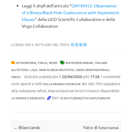
Leggi il
draft
dell’articolo “
GW190412: Observation
of a Binary-Black-Hole Coalescence with Asymmetric
Masses
” della LIGO Scientific Collaboration e della
Virgo Collaboration
LICENZA PER IL RIUTILIZZO DEL TESTO:
,
,
,
ASTRONOMIA
FISICA
NEWS
BUCHI NERI BINARI
ITALIANI
,
,
,
,
ALL'ESTERO
LIGO
MAX PLANCK INSTITUTE
ONDE GRAVITAZIONALI
Articolo pubblicato il
23/04/2020
alle
17:26
. I commenti
VIRGO
sono aperti a tutti
del sito. Per segnalare
SULLA PAGINA FACEBOOK
alla redazione refusi, imprecisioni ed errori è invece disponibile
un
.
Doi:
MODULO DEDICATO
10.20371/INAF/2724-2641/1688558
Navigazione articolo
←
Bilanciando
Falce di luna nuova