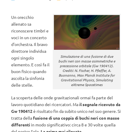
Un orecchio
allenato sa
riconoscere timbri e
voci in un concerto
d’orchestra. Il bravo
direttore individua
Simulazione di una fusione di due
ogni singolo
buchi neri con masse asimmetriche e
elemento. E così fa il
precessione orbitale (Gw 190412).
Crediti: N. Fischer, H. Pfeiffer, A.
buon fisico quando
Buonanno, Max Planck Institute for
ascolta la sinfonia
Gravitational Physics, Simulating
eXtreme Spacetimes
delle stelle.
La scoperta delle onde gravitazionali ormai fa parte del
lavoro quotidiano dei ricercatori. Ma
il segnale ricevuto da
Gw 190412
è risultato fin da subito unico nel suo genere. Si
tratta della
fusione di una coppia di buchi neri con masse
differenti
in modo significativo: circa 8 e 30 volte quella
del nostro Sole.
La prima mai rilevata
.