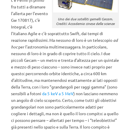
c’è Fermi (il primo
fra tutti a diramare
l’allerta per l’evento
Uno dei due satelliti gemelli Gecam.
Gw 170817), c’è
Crediti: Accademia cinese delle scienze
Integral, c’è
l’italiano Agile e c’è soprattutto Swift, dai tempi di
reazione rapidissimi. Ma nessuno di loro è un telescopio
ad
hoc
per l’astronomia multimessaggera. In particolare,
nessuno di loro è in grado di coprire tutto il cielo. I due
piccoli Gecam – un metro e trenta d’altezza per un quintale
e mezzo di peso ciascuno – sono invece nati proprio per
questo: percorrendo orbite identiche, a circa 600 km
d’altitudine, ma mantenendosi esattamente ai lati opposti
della Terra, con i loro “grandangoli per raggi gamma” (sono
sensibili a fotoni
da 5 keV a 5 MeV
) non lasciano nemmeno
un angolo di cielo scoperto. Certo, come tutti gli obiettivi
grandangolari non sono particolarmente adatti per
cogliere i dettagli, ma non è quello il loro compito: a quello
ci possono pensare – allertati per tempo – i “teleobiettivi”
già presenti nello spazio e sulla Terra. Il loro compito è