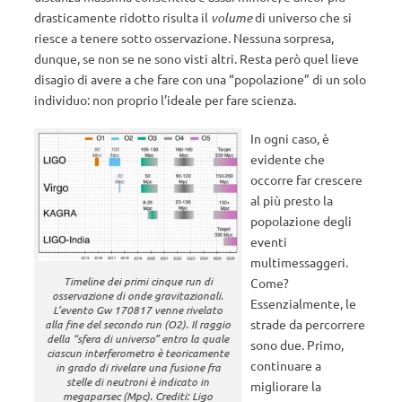
drasticamente ridotto risulta il
volume
di universo che si
riesce a tenere sotto osservazione. Nessuna sorpresa,
dunque, se non se ne sono visti altri. Resta però quel lieve
disagio di avere a che fare con una “popolazione” di un solo
individuo: non proprio l’ideale per fare scienza.
In ogni caso, è
evidente che
occorre far crescere
al più presto la
popolazione degli
eventi
multimessaggeri.
Timeline dei primi cinque
run
di
Come?
osservazione di onde gravitazionali.
Essenzialmente, le
L’evento Gw 170817 venne rivelato
strade da percorrere
alla fine del secondo run (O2). Il raggio
della “sfera di universo” entro la quale
sono due. Primo,
ciascun interferometro è teoricamente
continuare a
in grado di rivelare una fusione fra
stelle di neutroni è indicato in
migliorare la
megaparsec (Mpc). Crediti: Ligo