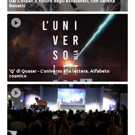
Dal Cospar: il futuro degli esopianeti, con Serena
Benatti
‘Q’ di Quasar - L'universo alla lettera. Alfabeto
cosmico