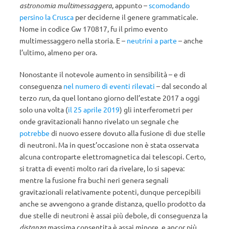
astronomia multimessaggera
, appunto –
scomodando
persino la Crusca
per deciderne il genere grammaticale.
Nome in codice Gw 170817, fu il primo evento
multimessaggero nella storia. E –
neutrini a parte
– anche
l’ultimo, almeno per ora.
Nonostante il notevole aumento in sensibilità – e di
conseguenza
nel numero di eventi rilevati
– dal secondo al
terzo
run
, da quel lontano giorno dell’estate 2017 a oggi
solo una volta (
il 25 aprile 2019
) gli interferometri per
onde gravitazionali hanno rivelato un segnale che
potrebbe
di nuovo essere dovuto alla fusione di due stelle
di neutroni. Ma in quest’occasione non è stata osservata
alcuna controparte elettromagnetica dai telescopi. Certo,
si tratta di eventi molto rari da rivelare, lo si sapeva:
mentre la fusione fra buchi neri genera segnali
gravitazionali relativamente potenti, dunque percepibili
anche se avvengono a grande distanza, quello prodotto da
due stelle di neutroni è assai più debole, di conseguenza la
distanza
massima consentita è assai minore, e ancor più