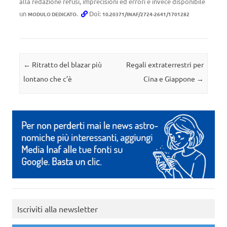
alla redazione refusi, imprecisioni ed errori è invece disponibile
un
.
Doi:
MODULO DEDICATO
10.20371/INAF/2724-2641/1701282
Navigazione articolo
←
Ritratto del blazar più
Regali extraterrestri per
lontano che c’è
Cina e Giappone
→
Iscriviti alla newsletter