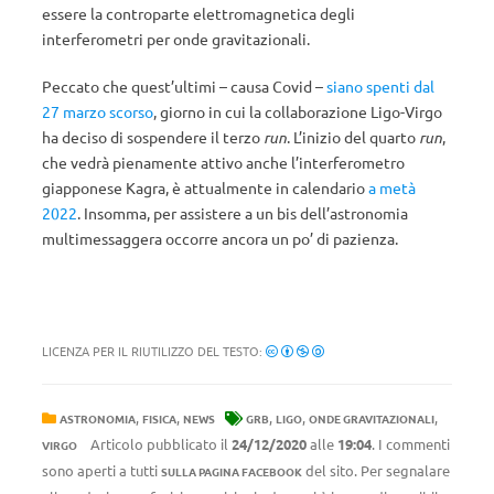
essere la controparte elettromagnetica degli
interferometri per onde gravitazionali.
Peccato che quest’ultimi – causa Covid –
siano spenti dal
27 marzo scorso
, giorno in cui la collaborazione Ligo-Virgo
ha deciso di sospendere il terzo
run
. L’inizio del quarto
run
,
che vedrà pienamente attivo anche l’interferometro
giapponese Kagra, è attualmente in calendario
a metà
2022
. Insomma, per assistere a un bis dell’astronomia
multimessaggera occorre ancora un po’ di pazienza.
LICENZA PER IL RIUTILIZZO DEL TESTO:
,
,
,
,
,
ASTRONOMIA
FISICA
NEWS
GRB
LIGO
ONDE GRAVITAZIONALI
Articolo pubblicato il
24/12/2020
alle
19:04
. I commenti
VIRGO
sono aperti a tutti
del sito. Per segnalare
SULLA PAGINA FACEBOOK