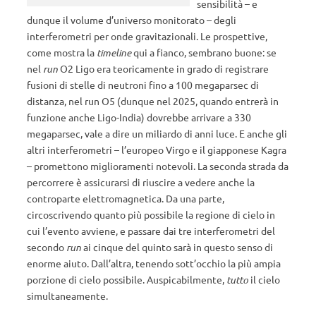
sensibilità – e
dunque il volume d’universo monitorato – degli
interferometri per onde gravitazionali. Le prospettive,
come mostra la
timeline
qui a fianco, sembrano buone: se
nel
run
O2 Ligo era teoricamente in grado di registrare
fusioni di stelle di neutroni fino a 100 megaparsec di
distanza, nel run O5 (dunque nel 2025, quando entrerà in
funzione anche Ligo-India) dovrebbe arrivare a 330
megaparsec, vale a dire un miliardo di anni luce. E anche gli
altri interferometri – l’europeo Virgo e il giapponese Kagra
– promettono miglioramenti notevoli. La seconda strada da
percorrere è assicurarsi di riuscire a vedere anche la
controparte elettromagnetica. Da una parte,
circoscrivendo quanto più possibile la regione di cielo in
cui l’evento avviene, e passare dai tre interferometri del
secondo
run
ai cinque del quinto sarà in questo senso di
enorme aiuto. Dall’altra, tenendo sott’occhio la più ampia
porzione di cielo possibile. Auspicabilmente,
tutto
il cielo
simultaneamente.