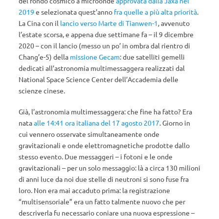
del fondo cosmico a microonde
approvata dalla Jaxa nel
2019
e selezionata quest’anno
fra quelle a più alta priorità
.
La Cina con il
lancio verso Marte di Tianwen-1
, avvenuto
l’estate scorsa, e appena due settimane fa – il 9 dicembre
2020 – con il lancio (messo un po’ in ombra dal rientro di
Chang’e-5) della
missione Gecam
: due satelliti gemelli
dedicati all’astronomia multimessaggera realizzati dal
National Space Science Center dell’Accademia delle
scienze cinese.
Già, l’astronomia multimessaggera: che fine ha fatto? Era
nata
alle 14:41 ora italiana del 17 agosto 2017
. Giorno in
cui vennero osservate simultaneamente onde
gravitazionali e onde elettromagnetiche prodotte dallo
stesso evento. Due messaggeri – i fotoni e le onde
gravitazionali – per un solo messaggio: là a circa 130 milioni
di anni luce da noi due stelle di neutroni si sono fuse fra
loro. Non era mai accaduto prima: la registrazione
“multisensoriale” era un fatto talmente nuovo che per
descriverla fu necessario coniare una nuova espressione –