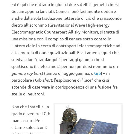
Ed è qui che entrano in gioco i due satelliti gemelli cinesi
Gecam appena lanciati. Come si può facilmente dedurre
anche dalla sola traduzione letterale di ciò che si nasconde
dietro all’acronimo (Gravitational Wave High-energy
Electromagnetic Counterpart All-sky Monitor), si tratta di
una missione con il compito di tenere sotto controllo
l’intero cielo in cerca di controparti elettromagnetiche ad
alta energia di onde gravitazionali. Esattamente quel che
serviva: due “grandangoli” per raggi gamma che si
spartiscono il cielo a metà per non perdersi nemmeno un
gamma ray burst
(lampo di raggio gamma, o
Grb
) – in
particolare i Grb
short
, l’esplosione di “luce” che ci si
attende di osservare in corrispondenza di una fusione fra
stelle di neutroni.
Non che i satelliti in
grado di vedere i Grb
mancassero. Per
citarne solo alcuni: