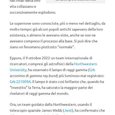
fasi finali della loro
vita collassano e
successivamente esplodono.
Le supernove sono conosciute, più o meno nel dettaglio, da
molto tempo: già alcuni popoli antichi sapevano della loro
esistenza, o almeno le avevano viste, anche se non ne
avevano compreso il processo alla base. Si può dire che
siano un fenomeno piuttosto “normale”.
Eppure, il 9 ottobre 2022 un team internazionale di
ricercatori, compresi gli astrofisici della
Northwestern
University
, ha osservato il lampo di raggi gamma (
Grb
acronimo di
gamma ray burst
) più luminoso mai registrato:
Grb 221009A
. Il lampo è stato così brillante che, quando ha
“investito” la Terra, ha saturato la maggior parte dei
rivelatori di raggi gamma del mondo.
Ora, un team guidato dalla Northwestern, usando il
telescopio spaziale James Webb (
Jwst
), ha confermato che