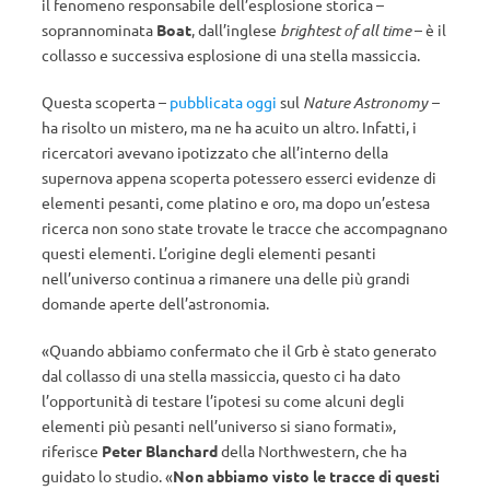
il fenomeno responsabile dell’esplosione storica –
soprannominata
Boat
, dall’inglese
brightest of all time
– è il
collasso e successiva esplosione di una stella massiccia.
Questa scoperta –
pubblicata oggi
sul
Nature Astronomy –
ha risolto un mistero, ma ne ha acuito un altro. Infatti, i
ricercatori avevano ipotizzato che all’interno della
supernova appena scoperta potessero esserci evidenze di
elementi pesanti, come platino e oro, ma dopo un’estesa
ricerca non sono state trovate le tracce che accompagnano
questi elementi. L’origine degli elementi pesanti
nell’universo continua a rimanere una delle più grandi
domande aperte dell’astronomia.
«Quando abbiamo confermato che il Grb è stato generato
dal collasso di una stella massiccia, questo ci ha dato
l’opportunità di testare l’ipotesi su come alcuni degli
elementi più pesanti nell’universo si siano formati»,
riferisce
Peter Blanchard
della Northwestern, che ha
guidato lo studio. «
Non abbiamo visto le tracce di questi