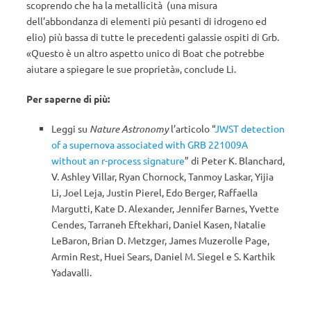
scoprendo che ha la metallicità (una misura
dell’abbondanza di elementi più pesanti di idrogeno ed
elio) più bassa di tutte le precedenti galassie ospiti di Grb.
«Questo è un altro aspetto unico di Boat che potrebbe
aiutare a spiegare le sue proprietà», conclude Li.
Per saperne di più:
Leggi su
Nature Astronomy
l’articolo “
JWST detection
of a supernova associated with GRB 221009A
without an r-process signature
” di Peter K. Blanchard,
V. Ashley Villar, Ryan Chornock, Tanmoy Laskar, Yijia
Li, Joel Leja, Justin Pierel, Edo Berger, Raffaella
Margutti, Kate D. Alexander, Jennifer Barnes, Yvette
Cendes, Tarraneh Eftekhari, Daniel Kasen, Natalie
LeBaron, Brian D. Metzger, James Muzerolle Page,
Armin Rest, Huei Sears, Daniel M. Siegel e S. Karthik
Yadavalli.