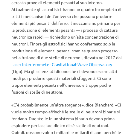
cercato prove di elementi pesanti al suo interno.
Attualmente gli astrofisici hanno un quadro incompleto di
tutti i meccanismi dell’universo che possono produrre
elementi più pesanti del ferro. Il meccanismo primario per
la produzione di elementi pesanti — i processi di cattura
neutronica rapidi — richiedono un’alta concentrazione di
neutroni. Finora gli astrofisici hanno confermato solo la
produzione di elementi pesanti tramite questo processo
nella fusione di due stelle di neutroni, rilevata nel 2017 dal
Laser Interferometer Gravitational-Wave Observatory
(Ligo). Ma gli scienziati dicono che ci devono essere altri
modi per produrre questi materiali sfuggenti. Ci sono
troppi elementi pesanti nell’universo e troppe poche
fusioni di stelle di neutroni.
«C’è probabilmente un’altra sorgente», dice Blanchard. «Ci
vuole molto tempo affinché le stelle di neutroni binarie si
fondano. Due stelle in un sistema binario devono prima
esplodere per lasciare dietro di sé stelle di neutroni.
Quindi, possono volerci miliardi e miliardi di anni perché le