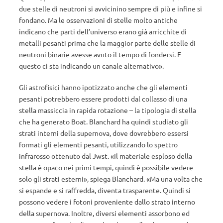
due stelle di neutroni si avvicinino sempre di più e infine si
fondano. Ma le osservazioni di stelle molto antiche
indicano che parti dell’universo erano già arricchite di
metalli pesanti prima che la maggior parte delle stelle di
neutroni binarie avesse avuto il tempo di fondersi. E
questo ci sta indicando un canale alternativo».
Gli astrofisici hanno ipotizzato anche che gli elementi
pesanti potrebbero essere prodotti dal collasso di una
stella massiccia in rapida rotazione – la tipologia di stella
che ha generato Boat. Blanchard ha quindi studiato gli
strati interni della supernova, dove dovrebbero essersi
formati gli elementi pesanti, utilizzando lo spettro
infrarosso ottenuto dal Jwst. «Il materiale esploso della
stella è opaco nei primi tempi, quindi è possibile vedere
solo gli strati esterni», spiega Blanchard. «Ma una volta che
si espande e si raffredda, diventa trasparente. Quindi si
possono vedere i fotoni proveniente dallo strato interno
della supernova. Inoltre, diversi elementi assorbono ed