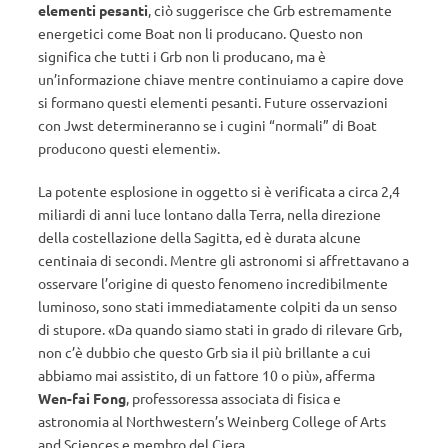
elementi pesanti
, ciò suggerisce che Grb estremamente
energetici come Boat non li producano. Questo non
significa che tutti i Grb non li producano, ma è
un’informazione chiave mentre continuiamo a capire dove
si formano questi elementi pesanti. Future osservazioni
con Jwst determineranno se i cugini “normali” di Boat
producono questi elementi».
La potente esplosione in oggetto si è verificata a circa 2,4
miliardi di anni luce lontano dalla Terra, nella direzione
della costellazione della Sagitta, ed è durata alcune
centinaia di secondi. Mentre gli astronomi si affrettavano a
osservare l’origine di questo fenomeno incredibilmente
luminoso, sono stati immediatamente colpiti da un senso
di stupore. «Da quando siamo stati in grado di rilevare Grb,
non c’è dubbio che questo Grb sia il più brillante a cui
abbiamo mai assistito, di un fattore 10 o più», afferma
Wen-fai Fong
, professoressa associata di fisica e
astronomia al Northwestern’s Weinberg College of Arts
and Sciences e membro del Ciera.