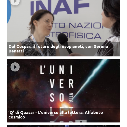
Dal Cospar: il futuro degli esopianeti, con Serena
Benatti
‘Q’ di Quasar - L'universo alla lettera. Alfabeto
cosmico