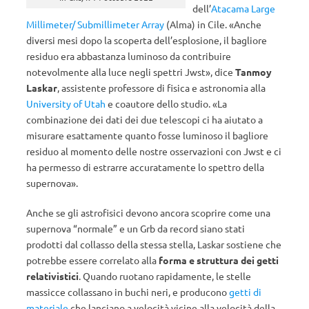
dell’
Atacama Large
Millimeter/ Submillimeter Array
(Alma) in Cile. «Anche
diversi mesi dopo la scoperta dell’esplosione, il bagliore
residuo era abbastanza luminoso da contribuire
notevolmente alla luce negli spettri Jwst», dice
Tanmoy
Laskar
, assistente professore di fisica e astronomia alla
University of Utah
e coautore dello studio. «La
combinazione dei dati dei due telescopi ci ha aiutato a
misurare esattamente quanto fosse luminoso il bagliore
residuo al momento delle nostre osservazioni con Jwst e ci
ha permesso di estrarre accuratamente lo spettro della
supernova».
Anche se gli astrofisici devono ancora scoprire come una
supernova “normale” e un Grb da record siano stati
prodotti dal collasso della stessa stella, Laskar sostiene che
potrebbe essere correlato alla
forma e struttura dei getti
relativistici
. Quando ruotano rapidamente, le stelle
massicce collassano in buchi neri, e producono
getti di
materiale
che lanciano a velocità vicine alla velocità della