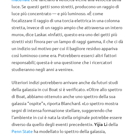
luce. Se questi getti sono stretti, producono un raggio di
luce più concentrato — e più luminoso. «È come
focalizzare il raggio di una torcia elettrica in una colonna
stretta, invece di un raggio ampio che attraversa un intero
muro», dice Laskar. «Infatti, questo era uno dei getti più
stretti visti finora per un lampo di raggi gamma, il che ci dà
un indizio sul motivo per cui il bagliore residuo appariva
così luminoso come era. Potrebbero esserci altri fattori
responsabili; questa è una questione che i ricercatori
studieranno negli anni a venire».
Ulteriori indizi potrebbero arrivare anche da futuri studi
della galassia in cui Boat si è verificato. «Oltre allo spettro
di Boat, abbiamo ottenuto anche uno spettro della sua
galassia “ospite”», riporta Blanchard. «Lo spettro mostra
segni di intensa formazione stellare, suggerendo che
l’ambiente in cui è nata la stella originale potrebbe essere
diverso da quello degli eventi precedenti».
Yijia Li
della
Penn State
ha modellato lo spettro della galassia,