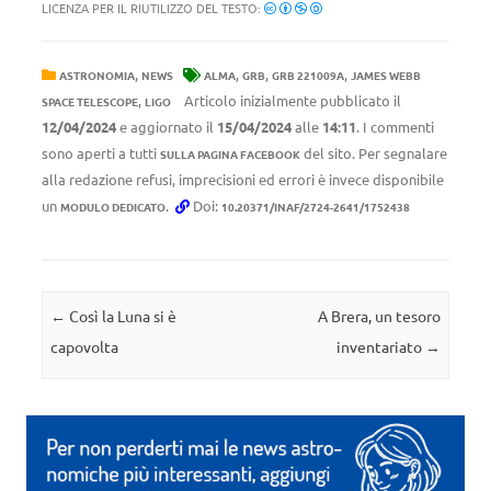
LICENZA PER IL RIUTILIZZO DEL TESTO:
,
,
,
,
ASTRONOMIA
NEWS
ALMA
GRB
GRB 221009A
JAMES WEBB
,
Articolo inizialmente pubblicato il
SPACE TELESCOPE
LIGO
12/04/2024
e aggiornato il
15/04/2024
alle
14:11
. I commenti
sono aperti a tutti
del sito. Per segnalare
SULLA PAGINA FACEBOOK
alla redazione refusi, imprecisioni ed errori è invece disponibile
un
.
Doi:
MODULO DEDICATO
10.20371/INAF/2724-2641/1752438
Navigazione articolo
←
Così la Luna si è
A Brera, un tesoro
capovolta
inventariato
→