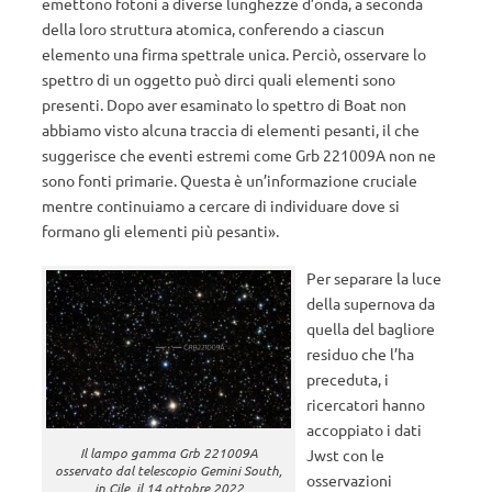
emettono fotoni a diverse lunghezze d’onda, a seconda
della loro struttura atomica, conferendo a ciascun
elemento una firma spettrale unica. Perciò, osservare lo
spettro di un oggetto può dirci quali elementi sono
presenti. Dopo aver esaminato lo spettro di Boat non
abbiamo visto alcuna traccia di elementi pesanti, il che
suggerisce che eventi estremi come Grb 221009A non ne
sono fonti primarie. Questa è un’informazione cruciale
mentre continuiamo a cercare di individuare dove si
formano gli elementi più pesanti».
Per separare la luce
della supernova da
quella del bagliore
residuo che l’ha
preceduta, i
ricercatori hanno
accoppiato i dati
Il lampo gamma Grb 221009A
Jwst con le
osservato dal telescopio Gemini South,
osservazioni
in Cile, il 14 ottobre 2022