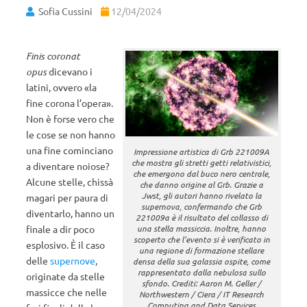
Sofia Cussini
12/04/2024
Finis coronat
opus
dicevano i
latini, ovvero «la
fine corona l’opera».
Non è forse vero che
le cose se non hanno
una fine cominciano
Impressione artistica di Grb 221009A
che mostra gli stretti getti relativistici,
a diventare noiose?
che emergono dal buco nero centrale,
Alcune stelle, chissà
che danno origine al Grb. Grazie a
Jwst, gli autori hanno rivelato la
magari per paura di
supernova, confermando che Grb
diventarlo, hanno un
221009a è il risultato del collasso di
finale a dir poco
una stella massiccia. Inoltre, hanno
scoperto che l’evento si è verificato in
esplosivo. È il caso
una regione di formazione stellare
delle
supernove
,
densa della sua galassia ospite, come
rappresentato dalla nebulosa sullo
originate da stelle
sfondo. Crediti: Aaron M. Geller /
massicce che nelle
Northwestern / Ciera / IT Research
Computing and Data Services