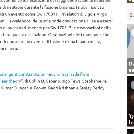
tevolmente le misurazioni dei raggi delle stelle di neutroni,
 di neutroni durante la fusione binaria». I nuovi risultati
rsi un evento come Gw 170817, i rivelatori di Ligo e Virgo
S
mi – avvalendosi delle sole onde gravitazionali – se a essersi
i o di buchi neri, mentre per Gw 170817 le osservazioni nello
er fare questa distinzione. Osservazioni elettromagnetiche
r riconoscere un evento di fusione d’una binaria mista,
buco nero.
Da
e
Stringent constraints on neutron-star radii from
lear theory
“, di Collin D. Capano, Ingo Tews, Stephanie M.
 Kumar, Duncan A. Brown, Badri Krishnan e Sanjay Reddy
‘Q
l