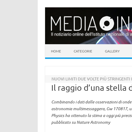
Il notiziario online dell’Istituto nazionale di 
Vai al contenuto
HOME
CATEGORIE
GALLERY
NUOVI LIMITI DUE VOLTE PIÙ STRINGENTI
Il raggio d’una stella
Combinando i dati dalle osservazioni di onde
astronomia multimessaggera, Gw 170817, un te
Physics ha ottenuto la stima a oggi più precis
pubblicato su Nature Astronomy