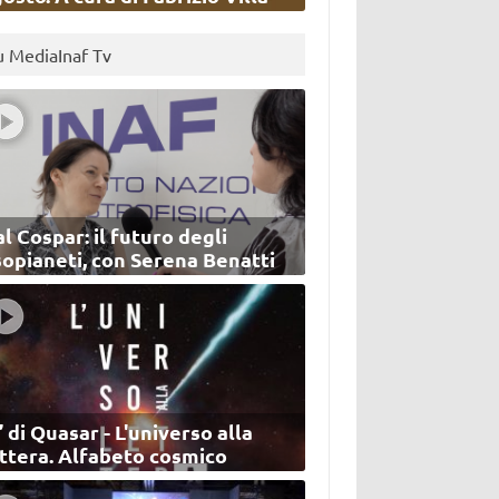
u MediaInaf Tv
l Cospar: il futuro degli
sopianeti, con Serena Benatti
’ di Quasar - L'universo alla
ettera. Alfabeto cosmico