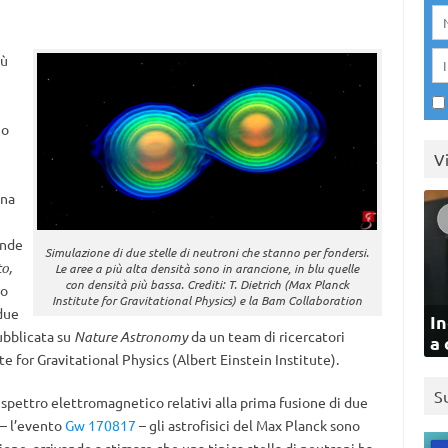
iù
mo
V
una
ande
Simulazione di due stelle di neutroni che stanno per fondersi.
o,
Le aree a più alta densità sono in arancione, in blu quelle
con densità più bassa. Crediti: T. Dietrich (Max Planck
no
Institute for Gravitational Physics) e la Bam Collaboration
due
In
ubblicata su
Nature Astronomy
da un team di ricercatori
a 
e for Gravitational Physics (Albert Einstein Institute).
S
o spettro elettromagnetico relativi alla prima fusione di due
 – l’evento
Gw 170817
– gli astrofisici del Max Planck sono