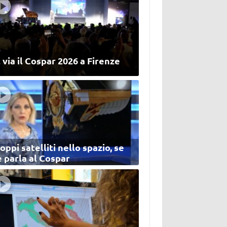
 via il Cospar 2026 a Firenze
oppi satelliti nello spazio, se
 parla al Cospar