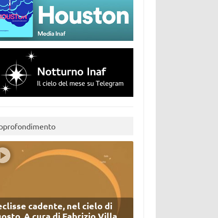
pprofondimento
eclisse cadente, nel cielo di
osto. A cura di Fabrizio Villa