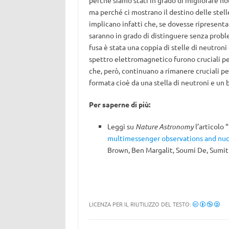
perché siamo stati in grado di migliorare no
ma perché ci mostrano il destino delle stelle
implicano infatti che, se dovesse ripresenta
saranno in grado di distinguere senza proble
fusa è stata una coppia di stelle di neutron
spettro elettromagnetico furono cruciali p
che, però, continuano a rimanere cruciali pe
formata cioè da una stella di neutroni e un 
Per saperne di più:
Leggi su
Nature Astronomy
l’articolo “
multimessenger observations and nuc
Brown, Ben Margalit, Soumi De, Sumit
LICENZA PER IL RIUTILIZZO DEL TESTO: