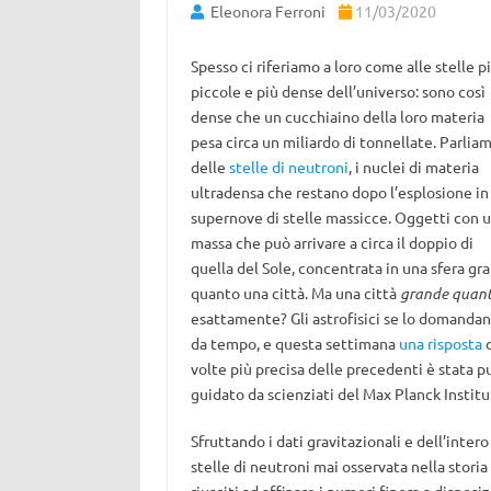
Eleonora Ferroni
11/03/2020
Spesso ci riferiamo a loro come alle stelle p
piccole e più dense dell’universo: sono così
dense che un cucchiaino della loro materia
pesa circa un miliardo di tonnellate. Parlia
delle
stelle di neutroni
, i nuclei di materia
ultradensa che restano dopo l’esplosione in
supernove di stelle massicce. Oggetti con 
massa che può arrivare a circa il doppio di
quella del Sole, concentrata in una sfera gr
quanto una città. Ma una città
grande quant
esattamente? Gli astrofisici se lo domanda
da tempo, e questa settimana
una risposta
volte più precisa delle precedenti è stata p
guidato da scienziati del Max Planck Institut
Sfruttando i dati gravitazionali e dell’inter
stelle di neutroni mai osservata nella storia