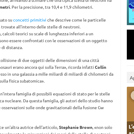
zione, arrivando a stimare che una tipica stella di neutroni ha
metri
. Per la precisione, tra 10,4 e 11,9 chilometri.
asato su
concetti primitivi
che descrive come le particelle
trovate all’interno delle stelle di neutroni.
alcoli teorici su scale di lunghezza inferiori a un
sono essere confrontati con le osservazioni di un oggetto
 di distanza.
ollisione di due oggetti delle dimensioni di una città
osauri erano ancora qui sulla Terra», ricorda infatti
Collin
sso in una galassia a mille miliardi di miliardi di chilometri da
A
sulla fisica subatomica».
n’intera famiglia di possibili equazioni di stato per le stelle
ca nucleare. Da questa famiglia, gli autori dello studio hanno
 osservazioni sulle onde gravitazionali della fusione Gw
L’
ce un’altra autrice dell’articolo,
Stephanie Brown
, «non solo
ag