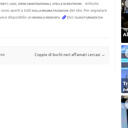
,
,
,
Articolo
70817
LIGO
ONDE GRAVITAZIONALI
STELLE DI NEUTRONI
 sono aperti a tutti
del sito. Per segnalare
SULLA PAGINA FACEBOOK
invece disponibile un
.
Doi:
MODULO DEDICATO
10.20371/INAF/2724-
Al
rro
Coppie di buchi neri affamati cercasi
→
Tr
ne