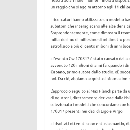
riusciti ad affinare i numeri finora a disposi
un raggio che si aggira attorno agli
11 chilo
I ricercatori hanno utilizzato un modello b
subatomiche interagiscano alle alte densità 
Sorprendentemente, come dimostra il team, c
miliardesimo di millesimo di millimetro pos
astrofisico a più di cento milioni di anni luce
«L’evento Gw 170817 è stato causato dalla c
avvenuto 120 milioni di anni fa, quando i din
Capano
, primo autore dello studio. «È succe
noi. Da ciò, abbiamo acquisito informazioni 
L’approccio seguito al Max Planck
parte da u
di neutroni, direttamente derivate dalla fisi
selezionato i modelli che concordano con le
170817 presenti nei dati di Ligo e Virgo.
«I risultati ottenuti sono entusiasmanti», di