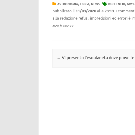
,
,
,
ASTRONOMIA
FISICA
NEWS
BUCHI NERI
GW 1
pubblicato il
11/03/2020
alle
23:13
. I commenti
alla redazione refusi, imprecisioni ed errori è 
2641/1686179
Navigazione articolo
←
Vi presento l’esopianeta dove piove fe