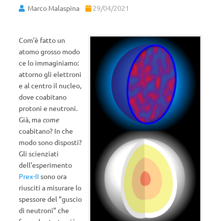
Marco Malaspina
29/04/2021
Com’è fatto un
atomo grosso modo
ce lo immaginiamo:
attorno gli elettroni
e al centro il nucleo,
dove coabitano
protoni e neutroni.
Già, ma
come
coabitano? In che
modo sono disposti?
Gli scienziati
dell’esperimento
Prex-II
sono ora
riusciti a misurare lo
spessore del “guscio
di neutroni” che