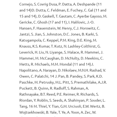
Cornejo, S. Covrig Dusa, P. Datta, A. Deshpande (11
and 14)D. Dutta, C. Feldman, E. Fuchey, C. Gal (11 and
15 and 14), D. Gaskell, T. Gautam, C. Ayerbe Gayoso, M.
Gericke, C. Ghosh (17 and 11), I. Halilovic, J.-O.
Hansen, F. Hauenstein, W. Henry, C.J. Horowitz, C.
Jantzi, S. Jian, S. Johnston, D.C. Jones, B. Karki, S.
Katugampola, C. Keppel, P.M. King, D.E. King, M.
Knauss, K.S. Kumar, T. Kutz, N. Lashley-Colthirst, G.
Leverick, H. Liu, N. Liyange, S. Malace, R. Mammei, J.
Mammei, M. McCaughan, D. McNulty, D. Meekins, C.
Metts, R. Michaels, M.M. Mondal (11 and 14)J.
Napolitano, A. Narayan, D. Nikolaev, M.N.H. Rashad, V.
Owen, C. Palatchi, 14 J. Pan, B. Pandey, S. Park, K.D.
Paschke, M. Petrusky, M.L. Pitt, S. Premathilake, A.J.R.
Puckett, B. Quinn, R. Radloff, S. Rahman, A.
Rathnayake, B.T. Reed, P.E. Reimer, R. Richards, S.
Riordan, Y. Roblin, S. Seeds, A. Shahinyan, P. Souder, L.
Tang, 16 M. Thiel, Y. Tian, G.M. Urciuoli, E.W. Wertz, B.
Wojtsekhowski, B. Yale, T. Ye, A. Yoon, A. Zec, W.