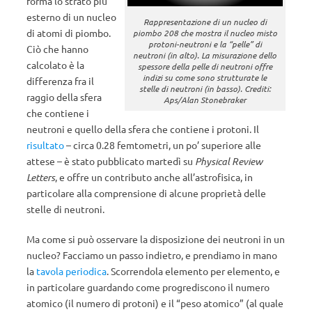
forma lo strato più
esterno di un nucleo
Rappresentazione di un nucleo di
di atomi di piombo.
piombo 208 che mostra il nucleo misto
protoni-neutroni e la “pelle” di
Ciò che hanno
neutroni (in alto). La misurazione dello
calcolato è la
spessore della pelle di neutroni offre
indizi su come sono strutturate le
differenza fra il
stelle di neutroni (in basso). Crediti:
raggio della sfera
Aps/Alan Stonebraker
che contiene i
neutroni e quello della sfera che contiene i protoni. Il
risultato
– circa 0.28 femtometri, un po’ superiore alle
attese – è stato pubblicato martedì su
Physical Review
Letters
, e offre un contributo anche all’astrofisica, in
particolare alla comprensione di alcune proprietà delle
stelle di neutroni.
Ma come si può osservare la disposizione dei neutroni in un
nucleo? Facciamo un passo indietro, e prendiamo in mano
la
tavola periodica
. Scorrendola elemento per elemento, e
in particolare guardando come progrediscono il numero
atomico (il numero di protoni) e il “peso atomico” (al quale