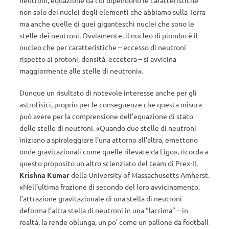
neutroni, equazione da cui dipendono le caratteristiche
non solo dei nuclei degli elementi che abbiamo sulla Terra
ma anche quelle di quei giganteschi nuclei che sono le
stelle dei neutroni. Ovviamente, il nucleo di piombo è il
nucleo che per caratteristiche – eccesso di neutroni
rispetto ai protoni, densità, eccetera – si avvicina
maggiormente alle stelle di neutroni».
Dunque un risultato di notevole interesse anche per gli
astrofisici, proprio per le conseguenze che questa misura
può avere per la comprensione dell’equazione di stato
delle stelle di neutroni. «Quando due stelle di neutroni
iniziano a spiraleggiare l’una attorno all’altra, emettono
onde gravitazionali come quelle rilevate da Ligo», ricorda a
questo proposito un altro scienziato del team di Prex-II,
Krishna Kumar
della University of Massachusetts Amherst.
«Nell’ultima frazione di secondo del loro avvicinamento,
l’attrazione gravitazionale di una stella di neutroni
deforma l’altra stella di neutroni in una “lacrima” – in
realtà, la rende oblunga, un po’ come un pallone da football