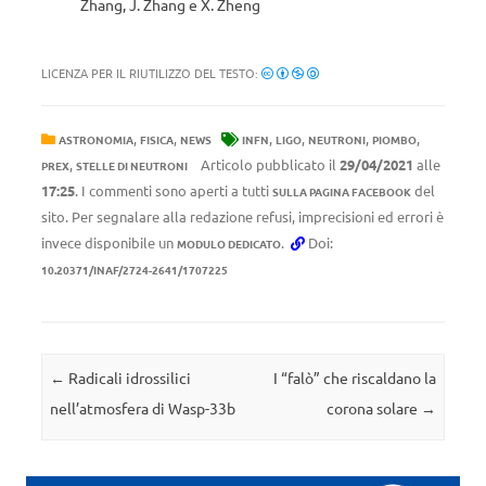
Zhang, J. Zhang e X. Zheng
LICENZA PER IL RIUTILIZZO DEL TESTO:
,
,
,
,
,
,
ASTRONOMIA
FISICA
NEWS
INFN
LIGO
NEUTRONI
PIOMBO
,
Articolo pubblicato il
29/04/2021
alle
PREX
STELLE DI NEUTRONI
17:25
. I commenti sono aperti a tutti
del
SULLA PAGINA FACEBOOK
sito. Per segnalare alla redazione refusi, imprecisioni ed errori è
invece disponibile un
.
Doi:
MODULO DEDICATO
10.20371/INAF/2724-2641/1707225
Navigazione articolo
←
Radicali idrossilici
I “falò” che riscaldano la
nell’atmosfera di Wasp-33b
corona solare
→