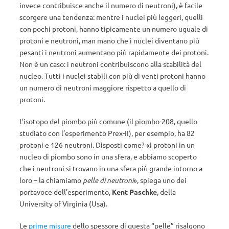
invece contribuisce anche il numero di neutroni), è facile
scorgere una tendenza: mentre i nuclei più leggeri, quelli
con pochi protoni, hanno tipicamente un numero uguale di
protoni e neutroni, man mano che i nuclei diventano più
pesanti i neutroni aumentano più rapidamente dei protoni.
Non è un caso: i neutroni contribuiscono alla stabilità del
nucleo. Tutti i nuclei stabili con più di venti protoni hanno
un numero di neutroni maggiore rispetto a quello di
protoni.
L’isotopo del piombo più comune (il piombo-208, quello
studiato con l’esperimento Prex-II), per esempio, ha 82
protoni e 126 neutroni. Disposti come? «I protoni in un
nucleo di piombo sono in una sfera, e abbiamo scoperto
che i neutroni si trovano in una sfera più grande intorno a
loro – la chiamiamo
pelle di neutroni
», spiega uno dei
portavoce dell’esperimento,
Kent Paschke
, della
University of Virginia (Usa).
Le
prime misure
dello spessore di questa “pelle” risalgono