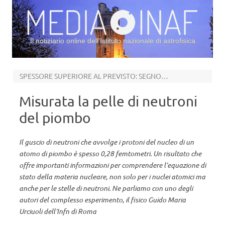
Il notiziario online dell’Istituto nazionale di astrofisica
Vai al contenuto
SPESSORE SUPERIORE AL PREVISTO: SEGNO DI UN’EQUAZIONE DI STATO “STIFF”
Misurata la pelle di neutroni
del piombo
Il guscio di neutroni che avvolge i protoni del nucleo di un
atomo di piombo è spesso 0,28 femtometri. Un risultato che
offre importanti informazioni per comprendere l’equazione di
stato della materia nucleare, non solo per i nuclei atomici ma
anche per le stelle di neutroni. Ne parliamo con uno degli
autori del complesso esperimento, il fisico Guido Maria
Urciuoli dell’Infn di Roma