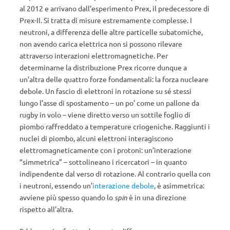
al 2012 e arrivano dall’esperimento Prex, il predecessore di
Prex-II. Si tratta di misure estremamente complesse. I
neutroni, a differenza delle altre particelle subatomiche,
non avendo carica elettrica non si possono rilevare
attraverso interazioni elettromagnetiche. Per
determinarne la distribuzione Prex ricorre dunque a
un’altra delle quattro forze fondamentali: la forza nucleare
debole. Un fascio di elettroni in rotazione su sé stessi
lungo l’asse di spostamento – un po’ come un pallone da
rugby in volo – viene diretto verso un sottile foglio di
piombo raffreddato a temperature criogeniche. Raggiunti i
nuclei di piombo, alcuni elettroni interagiscono
elettromagneticamente con i protoni: un’interazione
“simmetrica” – sottolineano i ricercatori – in quanto
indipendente dal verso di rotazione. Al contrario quella con
i neutroni, essendo un’
interazione debole
, è asimmetrica:
avviene più spesso quando lo
spin
è in una direzione
rispetto all’altra.