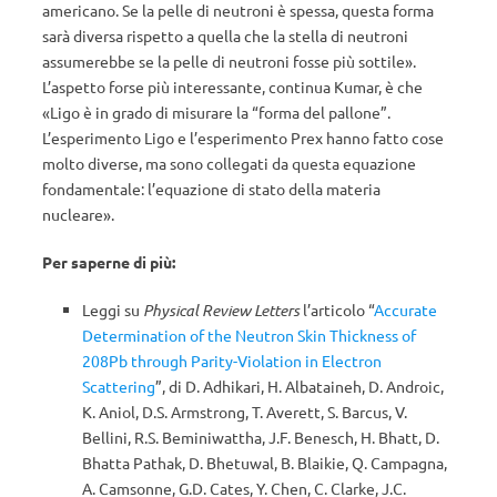
americano. Se la pelle di neutroni è spessa, questa forma
sarà diversa rispetto a quella che la stella di neutroni
assumerebbe se la pelle di neutroni fosse più sottile».
L’aspetto forse più interessante, continua Kumar, è che
«Ligo è in grado di misurare la “forma del pallone”.
L’esperimento Ligo e l’esperimento Prex hanno fatto cose
molto diverse, ma sono collegati da questa equazione
fondamentale: l’equazione di stato della materia
nucleare».
Per saperne di più:
Leggi su
Physical Review Letters
l’articolo “
Accurate
Determination of the Neutron Skin Thickness of
208Pb through Parity-Violation in Electron
Scattering
”, di D. Adhikari, H. Albataineh, D. Androic,
K. Aniol, D.S. Armstrong, T. Averett, S. Barcus, V.
Bellini, R.S. Beminiwattha, J.F. Benesch, H. Bhatt, D.
Bhatta Pathak, D. Bhetuwal, B. Blaikie, Q. Campagna,
A. Camsonne, G.D. Cates, Y. Chen, C. Clarke, J.C.