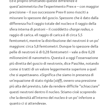
Ed è proprio sfruttando queste differenze e
quest’asimmetria che l’esperimento Prex e – con maggior
precisione – il suo successore Prex-II sono riusciti a
misurare lo spessore del guscio. Spessore che è dato dalla
differenza fra il raggio totale del nucleo e il raggio della
sfera interna di protoni – il cosiddetto
charge radius
, o
raggio di carica. «Il raggio di carica è di circa 5,5
femtometri, mentre la distribuzione dei neutroni è un po’
maggiore: circa 5,8 femtometri. Dunque lo spessore della
pelle di neutroni è di 0,28 femtometri – vale a dire 0,28
milionesimi di nanometro. Questa è a oggi l’osservazione
più diretta del guscio di neutroni», dice Paschke, notando
come si tratti di un valore leggermente superiore a quel
che si aspettavano. «Significa che siamo in presenza di
un’equazione di stato rigida (
stiff
), ovvero una pressione
più alta del previsto, tale da rendere difficile “schiacciare”
questi neutroni dentro il nucleo. Stiamo cioè scoprendo
che la densità all’interno del nucleo è un po’ inferiore a
quanto ci si attendeva».