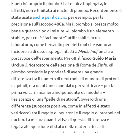
E perché proprio il piombo? La tecnica impiegata, in
effetti, non è limitata ai nuclei di piombo. Recentemente è
stata usata
anche per il calcio
, per esempio, per la
precisione sull’isotopo 48Ca. Ma il piombo si presta molto
bene a questo tipo di misure. «Il piombo è un elemento
stabile, per cui è “facilmente” utilizzabile, in un
laboratorio, come bersaglio per elettroni che vanno ad
incidere su di esso», spiega infatti a
Media Inaf
un altro
portavoce dell’esperimento Prex-II, il fisico
Guido Maria
Urciuoli
, ricercatore della sezione di Roma dell’Infn. «Il
piombo possiede la proprietà di avere una grande
differenza tra il numero di neutroni e il numero di protoni
e, quindi, era un ottimo candidato per verificare – per la
prima volta, in maniera indipendente dai modelli –
l’esistenza di una “pelle di neutroni”, ovvero di una
differenza (supposta positiva, come in effetti è stato
verificato) tra il raggio di neutroni e il raggio di protoni nel
nucleo. La misura quantitativa di questa differenza è
legata all’equazione di stato della materia ricca di