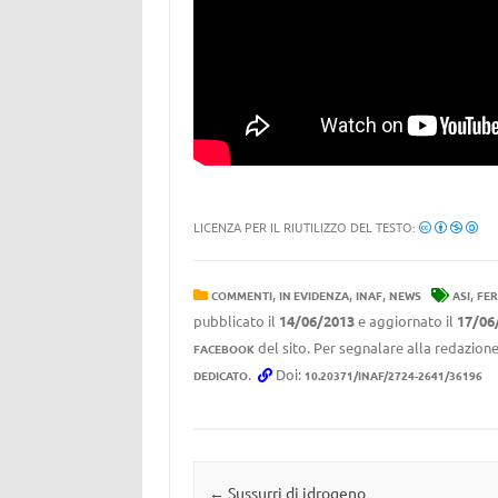
LICENZA PER IL RIUTILIZZO DEL TESTO:
,
,
,
,
COMMENTI
IN EVIDENZA
INAF
NEWS
ASI
FER
pubblicato il
14/06/2013
e aggiornato il
17/06
del sito. Per segnalare alla redazione
FACEBOOK
.
Doi:
DEDICATO
10.20371/INAF/2724-2641/36196
Navigazione articolo
←
Sussurri di idrogeno