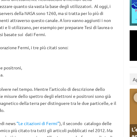
zare quanto sia vasta la base degli utilizzatori. Al oggi, i
vers della NASA sono 1260, ma si tratta per lo più di
nti attraverso questo canale. A loro vanno aggiunti i non
 e li utilizzano, per esempio per preparare Tesi di laurea o
si basate sui dati Fermi.
borazione Fermi, i tre più citati sono:
 e positroni,
a.
A
lvere nel tempo. Mentre l’articolo di descrizione dello
e misure dello spettro degli elettroni e positroni sono già
agnetico della terra per distinguere tra le due particelle, e il
do.
edi news
“Le citazioni di Fermi”
), il secondo catalogo delle
L’
mico più citato tra tutti gli articoli pubblicati nel 2012. Ma
ag