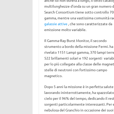
anche lui non durerà a lungo, il terzo catalo
multilunghezze d’onda su un gran numero d
Search Consortium tiene sotto controllo 700
gamma, mentre una vastissima comunità radi
galassie attive
, che sono caratterizzate da
emissione molto variabile.
Il Gamma-Ray Burst Monitor, il secondo
strumento a bordo della missione Fermi. ha
rivelato 1151 Lampi gamma, 370 lampi terre
522 brillamenti solari e 192 sorgenti variabi
per lo più collegate alla classe delle magnet
stelle di neutroni con fortissimo campo
magnetico.
Dopo 5 anni la missione è in perfetta salute 
lavorando ininterrottamente, ha spazzolato 
cielo per il 96% del tempo, dedicando il res
sorgenti particolarmente interessanti. Per
nebulosa del Granchio in occasione dei suo