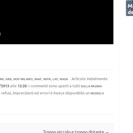
Ma
de
,
,
,
,
,
,
Articolo inizialmente
MI
GRB
IASF MILANO
INAF
INFN
LAT
NASA
/2013
alle
12:20
. I commenti sono aperti a tutti
SULLA PAGINA
 refusi, imprecisioni ed errori è invece disponibile un
MODULO
Troppo piccolo e troppo distante
→