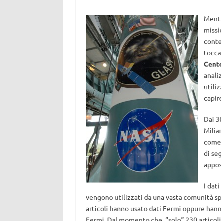
Mentr
miss
conte
tocca
Cent
anali
utili
capir
Dai 3
Miliar
come 
di se
appos
I dat
vengono utilizzati da una vasta comunità spa
articoli hanno usato dati Fermi oppure hanno
Fermi. Dal momento che “solo” 230 articoli