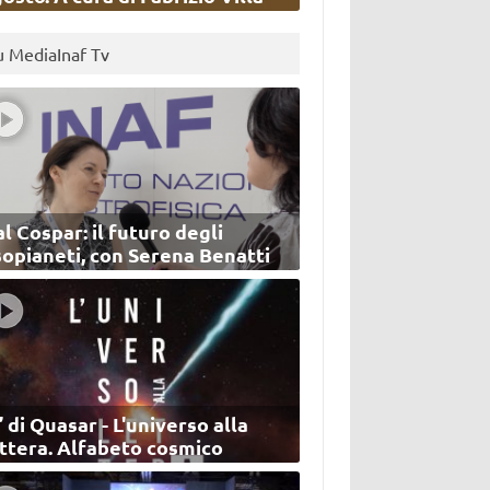
u MediaInaf Tv
l Cospar: il futuro degli
sopianeti, con Serena Benatti
’ di Quasar - L'universo alla
ettera. Alfabeto cosmico