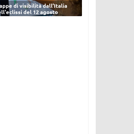
ppe di visibilità dall’Italia
ll'eclissi del 12 agosto