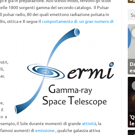
go è già in preparazione. Allo stesso modo, fervono gli studi
elle 1800 sorgenti gamma del secondo catalogo. Il Pulsar
 pulsar radio, 80 dei quali emettono radiazione pulsata in
S
o, ottica e X segue il
comportamento di un gran numero di
stri,
Da
li,
e
ar,
e,
il
‘Q
to a
l
 esempio, il Sole durante momenti di grande
attività
, la
i famosi aumenti di
emissione
, qualche galassia attiva