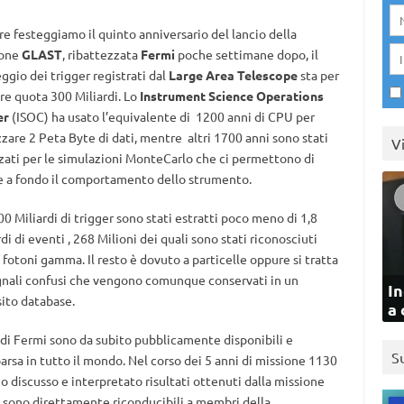
e festeggiamo il quinto anniversario del lancio della
ione
GLAST
, ribattezzata
Fermi
poche settimane dopo, il
ggio dei trigger registrati dal
Large Area Telescope
sta per
re quota 300 Miliardi. Lo
Instrument Science Operations
er
(ISOC) ha usato l’equivalente di 1200 anni di CPU per
zzare 2 Peta Byte di dati, mentre altri 1700 anni sono stati
V
zzati per le simulazioni MonteCarlo che ci permettono di
e a fondo il comportamento dello strumento.
00 Miliardi di trigger sono stati estratti poco meno di 1,8
di di eventi , 268 Milioni dei quali sono stati riconosciuti
fotoni gamma. Il resto è dovuto a particelle oppure si tratta
gnali confusi che vengono comunque conservati in un
In
ito database.
a 
i di Fermi sono da subito pubblicamente disponibili e
S
rsa in tutto il mondo. Nel corso dei 5 anni di missione 1130
 discusso e interpretato risultati ottenuti dalla missione
 sono direttamente riconducibili a membri della