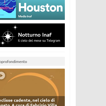
pprofondimento
eclisse cadente, nel cielo di
osto. A cura di Fabrizio Villa