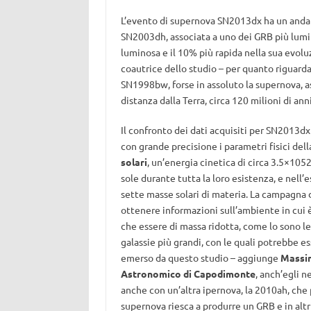
L’evento di supernova SN2013dx ha un anda
SN2003dh, associata a uno dei GRB più lum
luminosa e il 10% più rapida nella sua evol
coautrice dello studio – per quanto riguarda
SN1998bw, forse in assoluto la supernova, a
distanza dalla Terra, circa 120 milioni di ann
Il confronto dei dati acquisiti per SN2013
con grande precisione i parametri fisici dell
solari
, un’energia cinetica di circa 3.5×105
sole durante tutta la loro esistenza, e nell
sette masse solari di materia. La campagna
ottenere informazioni sull’ambiente in cui
che essere di massa ridotta, come lo sono le
galassie più grandi, con le quali potrebbe 
emerso da questo studio – aggiunge
Massim
Astronomico di Capodimonte
, anch’egli 
anche con un’altra ipernova, la 2010ah, che 
supernova riesca a produrre un GRB e in alt