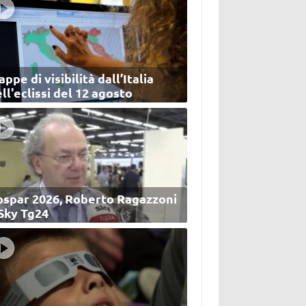
ppe di visibilità dall’Italia
ll'eclissi del 12 agosto
ospar 2026, Roberto Ragazzoni
 Sky Tg24