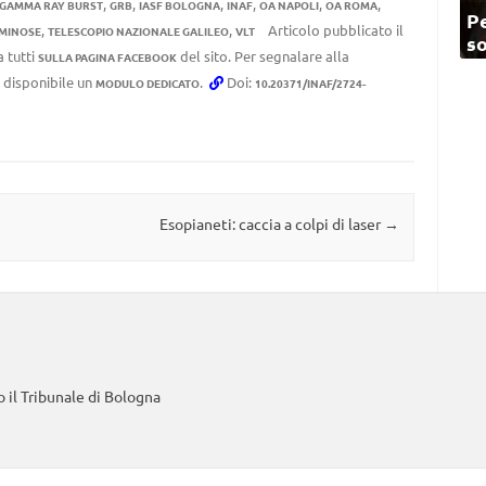
,
,
,
,
,
,
GAMMA RAY BURST
GRB
IASF BOLOGNA
INAF
OA NAPOLI
OA ROMA
Pe
,
,
Articolo pubblicato il
MINOSE
TELESCOPIO NAZIONALE GALILEO
VLT
so
a tutti
del sito. Per segnalare alla
SULLA PAGINA FACEBOOK
e disponibile un
.
Doi:
MODULO DEDICATO
10.20371/INAF/2724-
Esopianeti: caccia a colpi di laser
→
 il Tribunale di Bologna