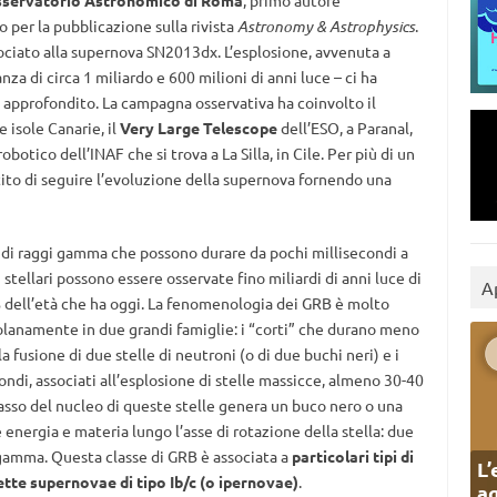
-Osservatorio Astronomico di Roma
, primo autore
o per la pubblicazione sulla rivista
Astronomy & Astrophysics
.
ociato alla supernova SN2013dx. L’esplosione, avvenuta a
za di circa 1 miliardo e 600 milioni di anni luce – ci ha
pprofondito. La campagna osservativa ha coinvolto il
e isole Canarie, il
Very Large Telescope
dell’ESO, a Paranal,
obotico dell’INAF che si trova a La Silla, in Cile. Per più di un
ito di seguire l’evoluzione della supernova fornendo una
 di raggi gamma che possono durare da pochi millisecondi a
stellari possono essere osservate fino miliardi di anni luce di
A
4% dell’età che ha oggi. La fenomenologia dei GRB è molto
solanamente in due grandi famiglie: i “corti” che durano meno
a fusione di due stelle di neutroni (o di due buchi neri) e i
ondi, associati all’esplosione di stelle massicce, almeno 30-40
ollasso del nucleo di queste stelle genera un buco nero o una
e energia e materia lungo l’asse di rotazione della stella: due
gamma. Questa classe di GRB è associata a
particolari tipi di
L’
tte supernovae di tipo Ib/c (o ipernovae)
.
ag