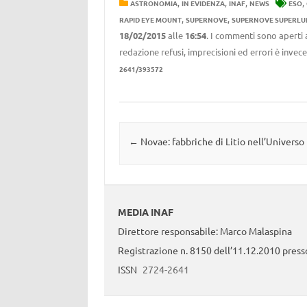
,
,
,
,
ASTRONOMIA
IN EVIDENZA
INAF
NEWS
ESO
,
,
RAPID EYE MOUNT
SUPERNOVE
SUPERNOVE SUPERLU
18/02/2015
alle
16:54
. I commenti sono aperti 
redazione refusi, imprecisioni ed errori è invec
2641/393572
Navigazione articolo
←
Novae: fabbriche di Litio nell’Universo
MEDIA INAF
Direttore responsabile: Marco Malaspina
Registrazione n. 8150 dell’11.12.2010 presso
ISSN
2724-2641