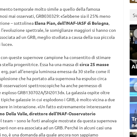
mento temporale molto simile a quello della famosa
S
inosi mai osservati, GRB030329: «Sebbene sia il 25% meno
uzione – sottolinea
Elena Pian, dell’INAF-IASF di Bologna
,
 l’evoluzione spettrale, le somiglianze maggiori si hanno con
ssociata ad un GRB, meglio studiata a causa della sua piccola
i luce».
dx con queste supernove campione ha consentito di stimare
a stella progenitrice. Essa ha una massa di
circa 25 masse
Al
2 erg, pari all’energia luminosa emessa da 30 stelle come il
’esplosione che ha portato alla supernova ha espulso circa
 di osservazioni spettroscopiche ha anche permesso di
 è esploso GRB130702A/SN2013dx. La galassia ospite oltre
 tipiche galassie in cui esplodono i GRB, è molto vicina a due
essere in interazione. «Un fatto estremamente interessante
o Della Valle, direttore dell’INAF-Osservatorio
Tr
nel team – sono le forti analogie mostrate da questa supernova
ne
però non era associata ad un GRB. Perché in alcuni casi una
ri no, è una domanda alla quale ancora non sappiamo