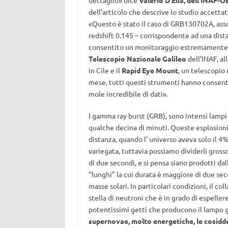
dettaglio» dice
Valerio D’Elia, dell’INAF
dell’articolo che descrive lo studio accettat
«Questo è stato il caso di GRB130702A, ass
redshift 0.145 – corrispondente ad una distan
consentito un monitoraggio estremamente a
Telescopio Nazionale Galileo
dell’INAF, all
in Cile e il
Rapid Eye Mount
, un telescopio r
mese, tutti questi strumenti hanno consent
mole incredibile di dati».
I gamma ray burst (GRB), sono intensi lampi
qualche decina di minuti. Queste esplosioni 
distanza, quando l’ universo aveva solo il 
variegata, tuttavia possiamo dividerli gros
di due secondi, e si pensa siano prodotti dall
“lunghi” la cui durata è maggiore di due sec
masse solari. In particolari condizioni, il c
stella di neutroni che è in grado di espeller
potentissimi getti che producono il lampo 
supernovae, molto energetiche, le cosidde