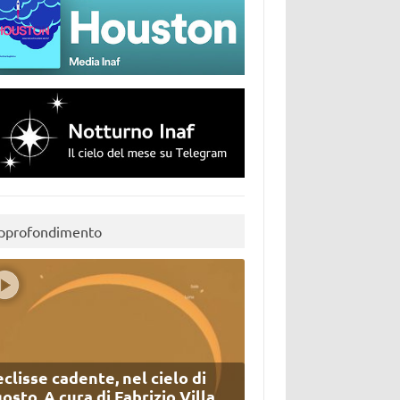
pprofondimento
eclisse cadente, nel cielo di
osto. A cura di Fabrizio Villa