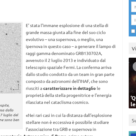
E’ stata l’immane esplosione di una stella di
grande massa giunta alla fine del suo ciclo
evolutivo – una supernova, o meglio, una
ipernova in questo caso – a generare il lampo di
V
raggi gamma denominato GRB130702A,
avvenuto il 2 luglio 2013 e individuato dal
telescopio spaziale Fermi. La conferma arriva
dallo studio condotto da un team in gran parte
composto da astronomi dell’INAF, che sono
riusciti a
caratterizzare in dettaglio
le
proprietà della stella progenitrice e l’energia
‘Q
rilasciata nel cataclisma cosmico.
l
spite,
esa dallo
7 luglio del
«Nei rari casi in cui la distanza dall’esplosione
ne sono ben
S
stellare non è eccessiva è possibile studiare
l’associazione tra GRB e supernova in