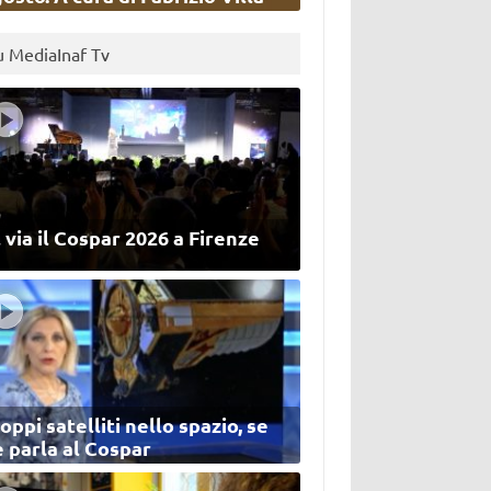
u MediaInaf Tv
 via il Cospar 2026 a Firenze
oppi satelliti nello spazio, se
 parla al Cospar