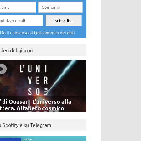
Do il consenso al trattamento dei dati
ideo del giorno
’ di Quasar - L'universo alla
ettera. Alfabeto cosmico
u Spotify e su Telegram