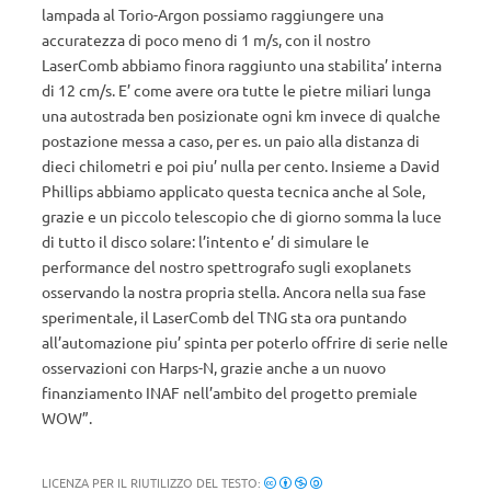
lampada al Torio-Argon possiamo raggiungere una
accuratezza di poco meno di 1 m/s, con il nostro
LaserComb abbiamo finora raggiunto una stabilita’ interna
di 12 cm/s. E’ come avere ora tutte le pietre miliari lunga
una autostrada ben posizionate ogni km invece di qualche
postazione messa a caso, per es. un paio alla distanza di
dieci chilometri e poi piu’ nulla per cento. Insieme a David
Phillips abbiamo applicato questa tecnica anche al Sole,
grazie e un piccolo telescopio che di giorno somma la luce
di tutto il disco solare: l’intento e’ di simulare le
performance del nostro spettrografo sugli exoplanets
osservando la nostra propria stella. Ancora nella sua fase
sperimentale, il LaserComb del TNG sta ora puntando
all’automazione piu’ spinta per poterlo offrire di serie nelle
osservazioni con Harps-N, grazie anche a un nuovo
finanziamento INAF nell’ambito del progetto premiale
WOW”.
LICENZA PER IL RIUTILIZZO DEL TESTO: