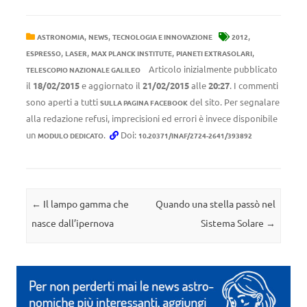
,
,
,
ASTRONOMIA
NEWS
TECNOLOGIA E INNOVAZIONE
2012
,
,
,
,
ESPRESSO
LASER
MAX PLANCK INSTITUTE
PIANETI EXTRASOLARI
Articolo inizialmente pubblicato
TELESCOPIO NAZIONALE GALILEO
il
18/02/2015
e aggiornato il
21/02/2015
alle
20:27
. I commenti
sono aperti a tutti
del sito. Per segnalare
SULLA PAGINA FACEBOOK
alla redazione refusi, imprecisioni ed errori è invece disponibile
un
.
Doi:
MODULO DEDICATO
10.20371/INAF/2724-2641/393892
Navigazione articolo
←
Il lampo gamma che
Quando una stella passò nel
nasce dall’ipernova
Sistema Solare
→