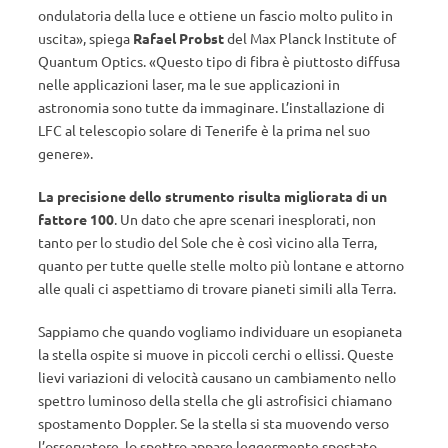
ondulatoria della luce e ottiene un fascio molto pulito in
uscita», spiega
Rafael Probst
del Max Planck Institute of
Quantum Optics. «Questo tipo di fibra è piuttosto diffusa
nelle applicazioni laser, ma le sue applicazioni in
astronomia sono tutte da immaginare. L’installazione di
LFC al telescopio solare di Tenerife è la prima nel suo
genere».
La precisione dello strumento risulta migliorata di un
fattore 100
. Un dato che apre scenari inesplorati, non
tanto per lo studio del Sole che è così vicino alla Terra,
quanto per tutte quelle stelle molto più lontane e attorno
alle quali ci aspettiamo di trovare pianeti simili alla Terra.
Sappiamo che quando vogliamo individuare un esopianeta
la stella ospite si muove in piccoli cerchi o ellissi. Queste
lievi variazioni di velocità causano un cambiamento nello
spettro luminoso della stella che gli astrofisici chiamano
spostamento Doppler. Se la stella si sta muovendo verso
l’osservatore, lo spettro appare leggermente spostato