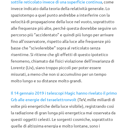
sottile reticolato invece di una superficie continua
, come
invece indicato dalla teoria della relatività generale. Lo
spaziotempo a quel punto andrebbe a interferire con la
velocità di propagazione della luce nel vuoto, soprattutto
alle frequenze più alte, perché questa dovrebbe seguire un
percorso più “accidentato” e quindi più lungo per arrivare
fino all’osservatore, rispetto alla luce alle frequenze più
basse che “scivolerebbe” sopra al reticolato senza
risentirne. Si ritiene che gli effetti di questo ipotetico
fenomeno, chiamato dai fisici violazione dell’invarianza di
Lorentz (Liv), siano troppo piccoli per poter essere
misurati, a meno che non si accumulino per un tempo
molto lungo e su distanze molto grandi.
Il 14 gennaio 2019 i telescopi Magic hanno rivelato il primo
Grb alle energie del teraelettronvolt
(TeV, mille miliardi di
volte più energetiche della luce visibile), registrando così
la radiazione di gran lunga più energetica mai osservata da
questi oggetti celesti. Le sorgenti cosmiche, soprattutto
quelle di altissima energia e molto lontane, sono i