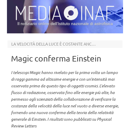
Il notiziario online dell’Istituto nazionale di astrofisica
Vai al contenuto
LA VELOCITÀ DELLA LUCE È COSTANTE ANCHE A ENERGIE ELEVATISSIME
Magic conferma Einstein
I telescopi Magic hanno rivelato per la prima volta un lampo
di raggi gamma ad altissime energie e con un’intensità mai
osservata prima da questo tipo di oggetti cosmici. L’elevato
flusso di radiazione, osservata fino alle energie più alte, ha
permesso agli scienziati della collaborazione di verificare la
costanza della velocità della luce nel vuoto a diverse energie,
fornendo una nuova conferma della teoria della relatività
generale di Einstein. I risultati sono pubblicati su Physical
Review Letters