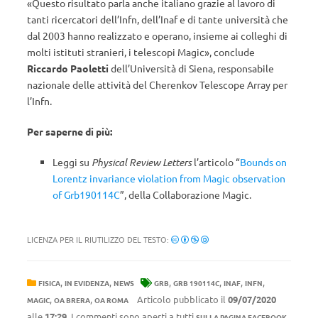
«Questo risultato parla anche italiano grazie al lavoro di
tanti ricercatori dell’Infn, dell’Inaf e di tante università che
dal 2003 hanno realizzato e operano, insieme ai colleghi di
molti istituti stranieri, i telescopi Magic», conclude
Riccardo Paoletti
dell’Università di Siena, responsabile
nazionale delle attività del Cherenkov Telescope Array per
l’Infn.
Per saperne di più:
Leggi su
Physical Review Letters
l’articolo “
Bounds on
Lorentz invariance violation from Magic observation
of Grb190114C
”, della Collaborazione Magic.
LICENZA PER IL RIUTILIZZO DEL TESTO:
,
,
,
,
,
,
FISICA
IN EVIDENZA
NEWS
GRB
GRB 190114C
INAF
INFN
,
,
Articolo pubblicato il
09/07/2020
MAGIC
OA BRERA
OA ROMA
alle
17:29
. I commenti sono aperti a tutti
SULLA PAGINA FACEBOOK