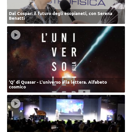
Dal Cospar: il futuro degli esopianeti, con Serena
Benatti
‘Q’ di Quasar - L'universo alla lettera. Alfabeto
cosmico