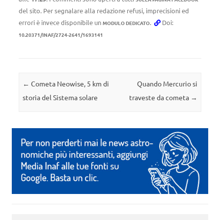
del sito. Per segnalare alla redazione refusi, imprecisioni ed
errori è invece disponibile un
.
Doi:
MODULO DEDICATO
10.20371/INAF/2724-2641/1693141
Navigazione articolo
←
Cometa Neowise, 5 km di
Quando Mercurio si
storia del Sistema solare
traveste da cometa
→