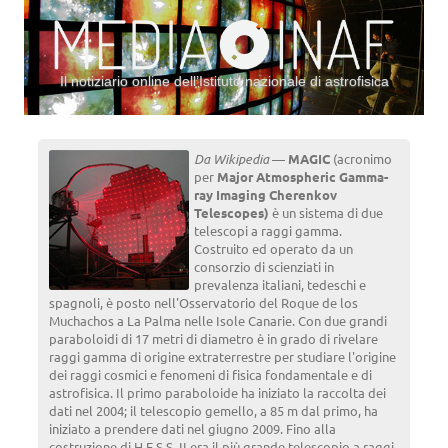
Il notiziario online dell’Istituto nazionale di astrofisica
Vai al contenuto
Da Wikipedia
—
MAGIC
(acronimo
per
Major Atmospheric Gamma-
ray Imaging Cherenkov
Telescopes)
è un sistema di due
telescopi a raggi gamma.
Costruito ed operato da un
consorzio di scienziati in
prevalenza italiani, tedeschi e
spagnoli, è posto nell'Osservatorio del Roque de los
Muchachos a La Palma nelle Isole Canarie. Con due grandi
paraboloidi di 17 metri di diametro è in grado di rivelare
raggi gamma di origine extraterrestre per studiare l'origine
dei raggi cosmici e fenomeni di fisica fondamentale e di
astrofisica. Il primo paraboloide ha iniziato la raccolta dei
dati nel 2004; il telescopio gemello, a 85 m dal primo, ha
iniziato a prendere dati nel giugno 2009. Fino alla
costruzione di H.E.S.S. II era il più grande telescopio a raggi