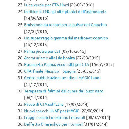
Luce verde per CTA Nord
[20/09/2016]
In ritiro al TNG gli olimpionici dell’astronomia
[14/06/2016]
Emissione da record per la pulsar del Granchio
[12/01/2016]
Un super raggio gamma dal medioevo cosmico
[15/12/2015]
Prima pietra per LST
[09/10/2015]
Astroturismo alla isla bonita
[27/08/2015]
Paranal-La Palma: ecco i siti per CTA
[16/07/2015]
CTA: finale Messico – Spagna
[26/03/2015]
Cento pubblicazioni per dieci MAGICi anni
[11/12/2014]
Tempesta di fulmini dal cuore del buco nero
[06/11/2014]
Prove di CTA sull’Etna
[19/09/2014]
Nuovi specchi INAF per MAGIC
[22/08/2014]
I raggi cosmici mostrano i muscoli
[08/07/2014]
L’effetto Cherenkov per i tumori
[31/01/2014]