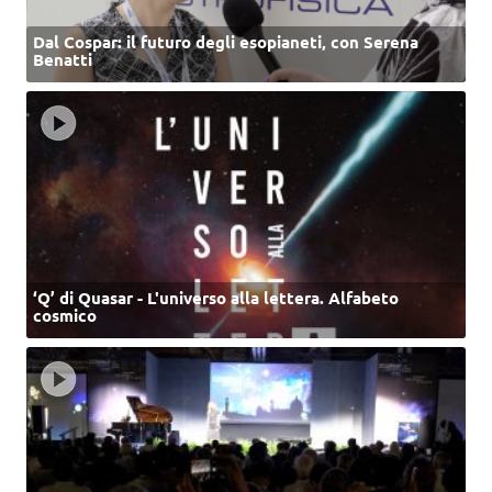
Dal Cospar: il futuro degli esopianeti, con Serena
Benatti
‘Q’ di Quasar - L'universo alla lettera. Alfabeto
cosmico