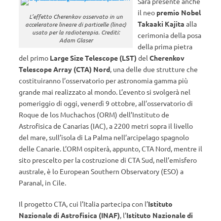
Sarà presente anche
il neo
premio Nobel
L’effetto Cherenkov osservato in un
Takaaki Kajita
alla
acceleratore lineare di particelle (linac)
usato per la radioterapia. Crediti:
cerimonia della posa
Adam Glaser
della prima pietra
del primo
Large Size Telescope (LST)
del
Cherenkov
Telescope Array (CTA) Nord
, una delle due strutture che
costituiranno l’osservatorio per astronomia gamma più
grande mai realizzato al mondo. L’evento si svolgerà nel
pomeriggio di oggi, venerdì 9 ottobre, all’osservatorio di
Roque de los Muchachos (ORM) dell’Instituto de
Astrofisica de Canarias (IAC), a 2200 metri sopra il livello
del mare, sull’isola di La Palma nell’arcipelago spagnolo
delle Canarie. L’ORM ospiterà, appunto, CTA Nord, mentre il
sito prescelto per la costruzione di CTA Sud, nell’emisfero
australe, è lo European Southern Observatory (ESO) a
Paranal, in Cile.
Il progetto CTA, cui l’Italia partecipa con l’
Istituto
Nazionale di Astrofisica (INAF)
, l’
Istituto Nazionale di