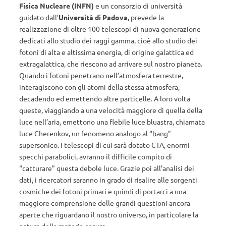
Fisica Nucleare (INFN)
e un consorzio di università
guidato dall’
Università di Padova
, prevede la
realizzazione di oltre 100 telescopi di nuova generazione
dedicati allo studio dei raggi gamma, cioè allo studio dei
fotoni di alta e altissima energia, di origine galattica ed
extragalattica, che riescono ad arrivare sul nostro pianeta.
Quando i fotoni penetrano nell’atmosfera terrestre,
interagiscono con gli atomi della stessa atmosfera,
decadendo ed emettendo altre particelle. A loro volta
queste, viaggiando a una velocità maggiore di quella della
luce nell’aria, emettono una flebile luce bluastra, chiamata
luce Cherenkov, un fenomeno analogo al “bang”
supersonico. I telescopi di cui sarà dotato CTA, enormi
specchi parabolici, avranno il difficile compito di
“catturare” questa debole luce. Grazie poi all’analisi dei
dati, i ricercatori saranno in grado di risalire alle sorgenti
cosmiche dei fotoni primari e quindi di portarci a una
maggiore comprensione delle grandi questioni ancora
aperte che riguardano il nostro universo, in particolare la