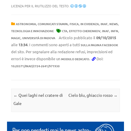
LICENZA PER IL RIUTILIZZO DEL TESTO:
,
,
,
,
,
,
ASTRONOMIA
COMUNICATI STAMPA
FISICA
IN EVIDENZA
INAF
NEWS
,
,
,
,
TECNOLOGIA E INNOVAZIONE
CTA
EFFETTO CHERENKOV
INAF
INFN
,
Articolo pubblicato il
09/10/2015
MAGIC
UNIVERSITÀ DI PADOVA
alle
13:34
. I commenti sono aperti a tutti
SULLA PAGINA FACEBOOK
del sito. Per segnalare alla redazione refusi, imprecisioni ed
errori è invece disponibile un
.
Doi:
MODULO DEDICATO
10.20371/INAF/2724-2641/971930
Navigazione articolo
←
Quei laghi nel cratere di
Cielo blu, ghiaccio rosso
→
Gale