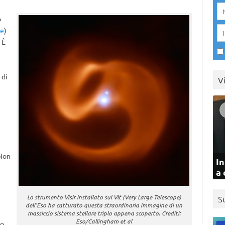
o
pe
)
 È
 di
V
«Non
In
a 
Lo strumento Visir installato sul Vlt (Very Large Telescope)
S
dell’Eso ha catturato questa straordinaria immagine di un
massiccio sistema stellare triplo appena scoperto. Crediti:
Eso/Callingham et al
o,