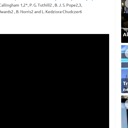
 Callingham 1,2*, P. G. Tuthill2 , B. J. S. Pope2,3,
Edwards2 , B. Norris2 and L. Kedziora-Chudczer6
Al
Tr
ne