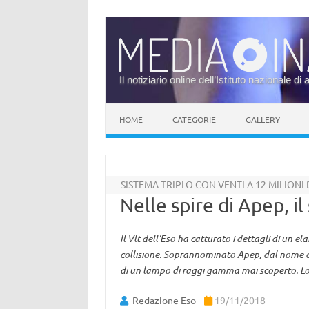
Il notiziario online dell’Istituto nazionale di 
Vai al contenuto
HOME
CATEGORIE
GALLERY
SISTEMA TRIPLO CON VENTI A 12 MILIONI 
Nelle spire di Apep, i
Il Vlt dell’Eso ha catturato i dettagli di un el
collisione. Soprannominato Apep, dal nome di 
di un lampo di raggi gamma mai scoperto. L
Redazione Eso
19/11/2018