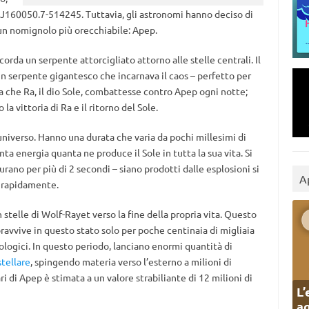
J160050.7-514245. Tuttavia, gli astronomi hanno deciso di
un nomignolo più orecchiabile: Apep.
orda un serpente attorcigliato attorno alle stelle centrali. Il
un serpente gigantesco che incarnava il caos – perfetto per
 che Ra, il dio Sole, combattesse contro Apep ogni notte;
la vittoria di Ra e il ritorno del Sole.
’universo. Hanno una durata che varia da pochi millesimi di
ta energia quanta ne produce il Sole in tutta la sua vita. Si
urano per più di 2 secondi – siano prodotti dalle esplosioni si
A
 rapidamente.
 stelle di Wolf-Rayet verso la fine della propria vita. Questo
pravvive in questo stato solo per poche centinaia di migliaia
mologici. In questo periodo, lanciano enormi quantità di
tellare
, spingendo materia verso l’esterno a milioni di
ari di Apep è stimata a un valore strabiliante di 12 milioni di
L’
ag