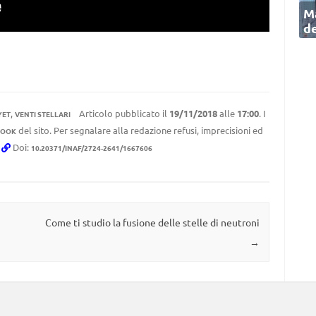
Ma
de
,
Articolo pubblicato il
19/11/2018
alle
17:00
. I
YET
VENTI STELLARI
del sito. Per segnalare alla redazione refusi, imprecisioni ed
BOOK
.
Doi:
10.20371/INAF/2724-2641/1667606
Come ti studio la fusione delle stelle di neutroni
→