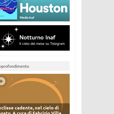
pprofondimento
eclisse cadente, nel cielo di
osto. A cura di Fabrizio Villa