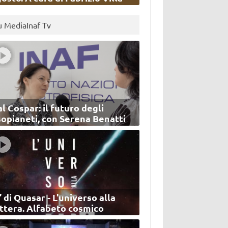
u MediaInaf Tv
l Cospar: il futuro degli
sopianeti, con Serena Benatti
’ di Quasar - L'universo alla
ettera. Alfabeto cosmico