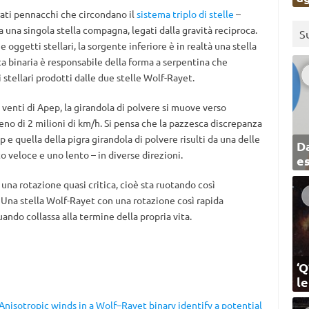
rati pennacchi che circondano il
sistema triplo di stelle
–
a una singola stella compagna, legati dalla gravità reciproca.
S
 oggetti stellari, la sorgente inferiore è in realtà una stella
ta binaria è responsabile della forma a serpentina che
 stellari prodotti dalle due stelle Wolf-Rayet.
 venti di Apep, la girandola di polvere si muove verso
meno di 2 milioni di km/h. Si pensa che la pazzesca discrepanza
ep e quella della pigra girandola di polvere risulti da una delle
Da
o veloce e uno lento – in diverse direzioni.
e
una rotazione quasi critica, cioè sta ruotando così
Una stella Wolf-Rayet con una rotazione così rapida
ndo collassa alla termine della propria vita.
‘Q
l
Anisotropic winds in a Wolf–Rayet binary identify a potential