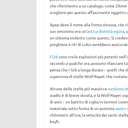
che riferimento a un catalogo, come 2Xmm 
scegliere per questo affascinante oggetto 
Apep deve il nome alla forma sinuosa, che ric
suo omonimo era un’
antica divinità egizia
, 
un sistema violento come questo. Si credeva
preghiere e riti di culto avrebbero assicurato 
I
Grb
sono tra le esplosioni più potenti nell
secondo a qualche ora, possono rilasciare tan
pensa che i Grb a lunga durata – quelli che d
supernova di stelle Wolf-Rayet che ruotano
Alcune delle stelle più massicce
evolvono
in
stadio è di breve durata, e la Wolf-Rayet so
di anni – un battito di ciglia in termini cos
materiale sotto forma di un potente
vento s
chilometri all’ora; la velocità dei venti stell
km/h.