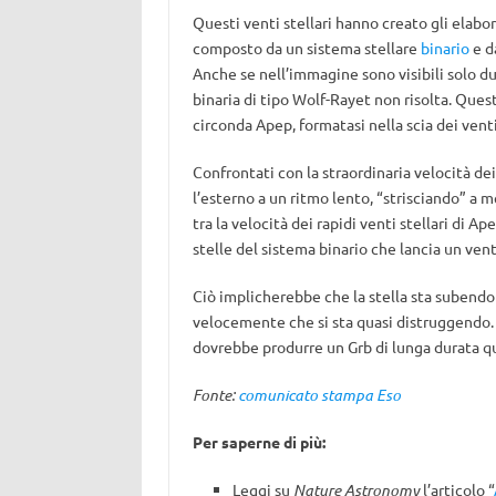
Questi venti stellari hanno creato gli elabo
composto da un sistema stellare
binario
e d
Anche se nell’immagine sono visibili solo due
binaria di tipo Wolf-Rayet non risolta. Ques
circonda Apep, formatasi nella scia dei venti
Confrontati con la straordinaria velocità dei
l’esterno a un ritmo lento, “strisciando” a 
tra la velocità dei rapidi venti stellari di Ap
stelle del sistema binario che lancia un vent
Ciò implicherebbe che la stella sta subendo 
velocemente che si sta quasi distruggendo. 
dovrebbe produrre un Grb di lunga durata qua
Fonte:
comunicato stampa Eso
Per saperne di più:
Leggi su
Nature Astronomy
l’articolo “