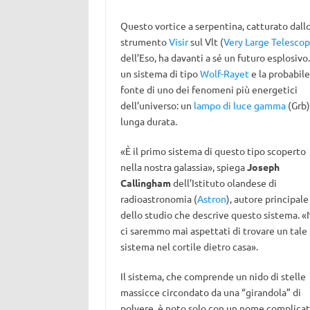
Questo vortice a serpentina, catturato dall
strumento
Visir
sul Vlt (
Very Large Telesco
dell’Eso, ha davanti a sé un futuro esplosivo.
un sistema di tipo
Wolf-Rayet
e la probabile
fonte di uno dei fenomeni più energetici
dell’universo: un
lampo di luce gamma
(Grb)
lunga durata.
«È il primo sistema di questo tipo scoperto
nella nostra galassia», spiega
Joseph
Callingham
dell’Istituto olandese di
radioastronomia (
Astron
), autore principale
dello studio che descrive questo sistema. 
ci saremmo mai aspettati di trovare un tale
sistema nel cortile dietro casa».
Il sistema, che comprende un nido di stelle
massicce circondato da una “girandola” di
polvere, è noto solo con un nome complicat