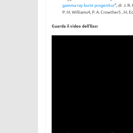
gamma-ray burst progenitor
”, di J. R.
P. M. Williams4, P. A. Crowther5 , M. 
Guarda il video dell’Eso: