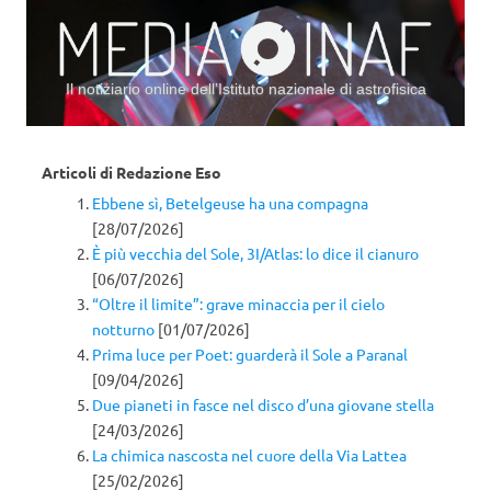
Il notiziario online dell’Istituto nazionale di astrofisica
Vai al contenuto
Articoli di
Redazione Eso
Ebbene sì, Betelgeuse ha una compagna
[28/07/2026]
È più vecchia del Sole, 3I/Atlas: lo dice il cianuro
[06/07/2026]
“Oltre il limite”: grave minaccia per il cielo
notturno
[01/07/2026]
Prima luce per Poet: guarderà il Sole a Paranal
[09/04/2026]
Due pianeti in fasce nel disco d’una giovane stella
[24/03/2026]
La chimica nascosta nel cuore della Via Lattea
[25/02/2026]