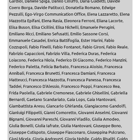
Gardiol
,
Daniele Spiga
,
Danilo Cilluffo
,
Daria Guidetti
,
Davide
Coero Borga
,
Davide Patitucci
,
Donatella Romano
,
Edwige
Pezzulli
,
Ego-Virgo Communication Office
,
Elena Lazzaretto
,
Elena
Mazzotta Epifani
,
Elena Rasia
,
Eleonora Ferroni
,
Eliana Lacorte
,
Elisa Buson
,
Elisa Cicillini
,
Elisa Nichelli
,
Emanuele Perugini
,
Emiliano Ricci
,
Emiliano Sefusatti
,
Emilio Sassone Corsi
,
Emmanuele Casadei
,
Enrica Battifoglia
,
Ester Marini
,
Fabio
Cozzupoli
,
Fabio Finelli
,
Fabio Fontanot
,
Fabio Gironi
,
Fabio Reale
,
Fabrizio Capaccioni
,
Fabrizio Villa
,
Federica Duras
,
Federica
Loiacono
,
Federica Niola
,
Federico Di Giacomo
,
Federico Manzini
,
Federico Paletta
,
Felicia Barbato
,
Francesca Aloisio
,
Francesca
Annibali
,
Francesca Brunetti
,
Francesca Damiani
,
Francesca
Matteucci
,
Francesca Mazzotta
,
Francesca Panessa
,
Francesca
Taddei
,
Francesco D'Alessio
,
Francesco Poppi
,
Francesco Rea
,
Frida Paolella
,
Gabriele Cremonese
,
Gabriele Ghisellini
,
Gabriella
Bernardi
,
Gaetano Scandariato
,
Gaia Lops
,
Gaia Mantovani
,
Giambattista Aresu
,
Giancarlo Ghirlanda
,
Giangiacomo Gandolfi
,
Gianluigi Filippelli
,
Gianni Comoretto
,
Giovanni Anselmi
,
Giovanni
Bignami
,
Giovanni Pareschi
,
Giovanni Vladilo
,
Giulia Amodeo
,
Giulia Bonelli
,
Giulia Iafrate
,
Giulia Mantovani
,
Giuseppe Bono
,
Giuseppe Cutispoto
,
Giuseppe Fiasconaro
,
Giuseppina Pulcrano
,
Giusi Micela
,
Gloria Andreuzzi
,
Gloria Nobile
,
Guido Risaliti
,
Guido