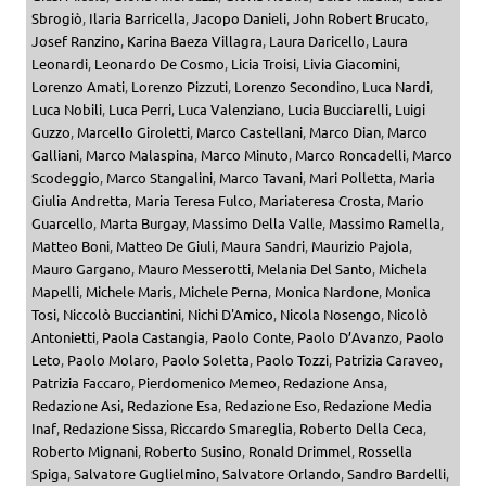
Sbrogiò
,
Ilaria Barricella
,
Jacopo Danieli
,
John Robert Brucato
,
Josef Ranzino
,
Karina Baeza Villagra
,
Laura Daricello
,
Laura
Leonardi
,
Leonardo De Cosmo
,
Licia Troisi
,
Livia Giacomini
,
Lorenzo Amati
,
Lorenzo Pizzuti
,
Lorenzo Secondino
,
Luca Nardi
,
Luca Nobili
,
Luca Perri
,
Luca Valenziano
,
Lucia Bucciarelli
,
Luigi
Guzzo
,
Marcello Giroletti
,
Marco Castellani
,
Marco Dian
,
Marco
Galliani
,
Marco Malaspina
,
Marco Minuto
,
Marco Roncadelli
,
Marco
Scodeggio
,
Marco Stangalini
,
Marco Tavani
,
Mari Polletta
,
Maria
Giulia Andretta
,
Maria Teresa Fulco
,
Mariateresa Crosta
,
Mario
Guarcello
,
Marta Burgay
,
Massimo Della Valle
,
Massimo Ramella
,
Matteo Boni
,
Matteo De Giuli
,
Maura Sandri
,
Maurizio Pajola
,
Mauro Gargano
,
Mauro Messerotti
,
Melania Del Santo
,
Michela
Mapelli
,
Michele Maris
,
Michele Perna
,
Monica Nardone
,
Monica
Tosi
,
Niccolò Bucciantini
,
Nichi D'Amico
,
Nicola Nosengo
,
Nicolò
Antonietti
,
Paola Castangia
,
Paolo Conte
,
Paolo D’Avanzo
,
Paolo
Leto
,
Paolo Molaro
,
Paolo Soletta
,
Paolo Tozzi
,
Patrizia Caraveo
,
Patrizia Faccaro
,
Pierdomenico Memeo
,
Redazione Ansa
,
Redazione Asi
,
Redazione Esa
,
Redazione Eso
,
Redazione Media
Inaf
,
Redazione Sissa
,
Riccardo Smareglia
,
Roberto Della Ceca
,
Roberto Mignani
,
Roberto Susino
,
Ronald Drimmel
,
Rossella
Spiga
,
Salvatore Guglielmino
,
Salvatore Orlando
,
Sandro Bardelli
,