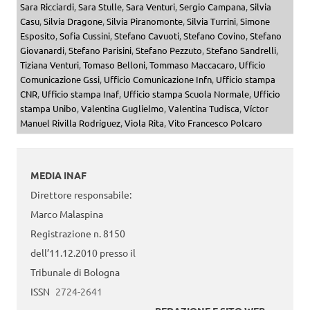
Sara Ricciardi
,
Sara Stulle
,
Sara Venturi
,
Sergio Campana
,
Silvia
Casu
,
Silvia Dragone
,
Silvia Piranomonte
,
Silvia Turrini
,
Simone
Esposito
,
Sofia Cussini
,
Stefano Cavuoti
,
Stefano Covino
,
Stefano
Giovanardi
,
Stefano Parisini
,
Stefano Pezzuto
,
Stefano Sandrelli
,
Tiziana Venturi
,
Tomaso Belloni
,
Tommaso Maccacaro
,
Ufficio
Comunicazione Gssi
,
Ufficio Comunicazione Infn
,
Ufficio stampa
CNR
,
Ufficio stampa Inaf
,
Ufficio stampa Scuola Normale
,
Ufficio
stampa Unibo
,
Valentina Guglielmo
,
Valentina Tudisca
,
Víctor
Manuel Rivilla Rodríguez
,
Viola Rita
,
Vito Francesco Polcaro
MEDIA INAF
Direttore responsabile:
Marco Malaspina
Registrazione n. 8150
dell’11.12.2010 presso il
Tribunale di Bologna
ISSN
2724-2641