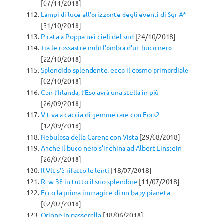
[07/11/2018]
Lampi di luce all’orizzonte degli eventi di Sgr A*
[31/10/2018]
Pirata a Poppa nei cieli del sud
[24/10/2018]
Tra le rossastre nubi l’ombra d’un buco nero
[22/10/2018]
Splendido splendente, ecco il cosmo primordiale
[02/10/2018]
Con l’Irlanda, l’Eso avrà una stella in più
[26/09/2018]
Vlt va a caccia di gemme rare con Fors2
[12/09/2018]
Nebulosa della Carena con Vista
[29/08/2018]
Anche il buco nero s’inchina ad Albert Einstein
[26/07/2018]
Il Vlt s’è rifatto le lenti
[18/07/2018]
Rcw 38 in tutto il suo splendore
[11/07/2018]
Ecco la prima immagine di un baby pianeta
[02/07/2018]
Orione in passerella
[18/06/2018]