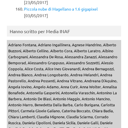
[23/05/2017]
Piccola nube di Magellano a 1.6 gigapixel
[03/05/2017]
Hanno scritto per Media INAF
Adriano Fontana
,
Adriano Ingallinera
,
Agnese Mandrino
,
Alberto
Buzzoni
,
Alberto Cellino
,
Alberto Cora
,
Alberto Laratro
,
Albino
Carbognani
,
Alessandra De Rosa
,
Alessandra Zanazzi
,
Alessandro
Bemporad
,
Alessandro Gruppuso
,
Alessandro Sozzetti
,
Alessio
Coppola
,
Alice Costa
,
Alice Ines Giovanardi
,
Andrea Bernagozzi
,
Andrea Bianco
,
Andrea Longobardo
,
Andrea Melandri
,
Andrea
Pastorello
,
Andrea Possenti
,
Andrea Vitrano
,
Andreana D'Aquino
,
Angela Iovino
,
Angelo Adamo
,
Anna Curir
,
Anna Wolter
,
Annalisa
Bonafede
,
Antonella Gasperini
,
Antonella Varaschin
,
Antonino La
Barbera
,
Antonio De Blasi
,
Antonio Maggio
,
Antonio Mancino
,
Antonio Marro
,
Benedetta Dalla Barba
,
Carlo Burigana
,
Carlotta
Pittori
,
Carmela Gioele Galiano
,
Caterina Boccato
,
Chiara Badia
,
Chiara Lamberti
,
Claudia Mignone
,
Claudia Sciarma
,
Corrado
Ruscica
,
Daniela Cipolloni
,
Daniela Sicilia
,
Daniele Galli
,
Daniele