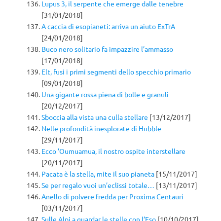
Lupus 3, il serpente che emerge dalle tenebre
[31/01/2018]
A caccia di esopianeti: arriva un aiuto ExTrA
[24/01/2018]
Buco nero solitario fa impazzire l’ammasso
[17/01/2018]
Elt, fusi i primi segmenti dello specchio primario
[09/01/2018]
Una gigante rossa piena di bolle e granuli
[20/12/2017]
Sboccia alla vista una culla stellare
[13/12/2017]
Nelle profondità inesplorate di Hubble
[29/11/2017]
Ecco ’Oumuamua, il nostro ospite interstellare
[20/11/2017]
Pacata è la stella, mite il suo pianeta
[15/11/2017]
Se per regalo vuoi un’eclissi totale…
[13/11/2017]
Anello di polvere fredda per Proxima Centauri
[03/11/2017]
Sulle Alpi a guardar le stelle con l’Eso
[10/10/2017]