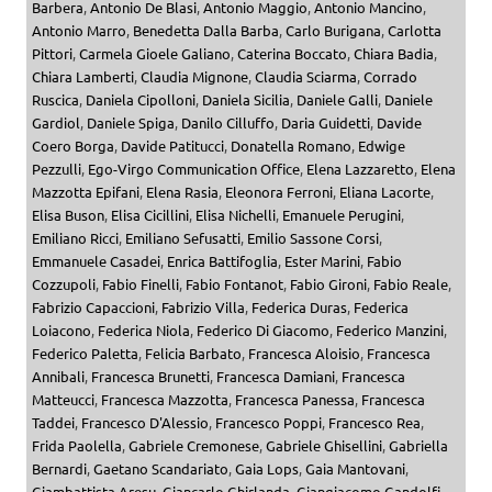
Barbera
,
Antonio De Blasi
,
Antonio Maggio
,
Antonio Mancino
,
Antonio Marro
,
Benedetta Dalla Barba
,
Carlo Burigana
,
Carlotta
Pittori
,
Carmela Gioele Galiano
,
Caterina Boccato
,
Chiara Badia
,
Chiara Lamberti
,
Claudia Mignone
,
Claudia Sciarma
,
Corrado
Ruscica
,
Daniela Cipolloni
,
Daniela Sicilia
,
Daniele Galli
,
Daniele
Gardiol
,
Daniele Spiga
,
Danilo Cilluffo
,
Daria Guidetti
,
Davide
Coero Borga
,
Davide Patitucci
,
Donatella Romano
,
Edwige
Pezzulli
,
Ego-Virgo Communication Office
,
Elena Lazzaretto
,
Elena
Mazzotta Epifani
,
Elena Rasia
,
Eleonora Ferroni
,
Eliana Lacorte
,
Elisa Buson
,
Elisa Cicillini
,
Elisa Nichelli
,
Emanuele Perugini
,
Emiliano Ricci
,
Emiliano Sefusatti
,
Emilio Sassone Corsi
,
Emmanuele Casadei
,
Enrica Battifoglia
,
Ester Marini
,
Fabio
Cozzupoli
,
Fabio Finelli
,
Fabio Fontanot
,
Fabio Gironi
,
Fabio Reale
,
Fabrizio Capaccioni
,
Fabrizio Villa
,
Federica Duras
,
Federica
Loiacono
,
Federica Niola
,
Federico Di Giacomo
,
Federico Manzini
,
Federico Paletta
,
Felicia Barbato
,
Francesca Aloisio
,
Francesca
Annibali
,
Francesca Brunetti
,
Francesca Damiani
,
Francesca
Matteucci
,
Francesca Mazzotta
,
Francesca Panessa
,
Francesca
Taddei
,
Francesco D'Alessio
,
Francesco Poppi
,
Francesco Rea
,
Frida Paolella
,
Gabriele Cremonese
,
Gabriele Ghisellini
,
Gabriella
Bernardi
,
Gaetano Scandariato
,
Gaia Lops
,
Gaia Mantovani
,
Giambattista Aresu
,
Giancarlo Ghirlanda
,
Giangiacomo Gandolfi
,