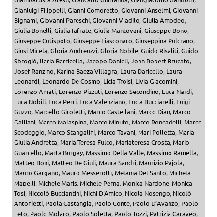
Gianluigi Filippelli
,
Gianni Comoretto
,
Giovanni Anselmi
,
Giovanni
Bignami
,
Giovanni Pareschi
,
Giovanni Vladilo
,
Giulia Amodeo
,
Giulia Bonelli
,
Giulia Iafrate
,
Giulia Mantovani
,
Giuseppe Bono
,
Giuseppe Cutispoto
,
Giuseppe Fiasconaro
,
Giuseppina Pulcrano
,
Giusi Micela
,
Gloria Andreuzzi
,
Gloria Nobile
,
Guido Risaliti
,
Guido
Sbrogiò
,
Ilaria Barricella
,
Jacopo Danieli
,
John Robert Brucato
,
Josef Ranzino
,
Karina Baeza Villagra
,
Laura Daricello
,
Laura
Leonardi
,
Leonardo De Cosmo
,
Licia Troisi
,
Livia Giacomini
,
Lorenzo Amati
,
Lorenzo Pizzuti
,
Lorenzo Secondino
,
Luca Nardi
,
Luca Nobili
,
Luca Perri
,
Luca Valenziano
,
Lucia Bucciarelli
,
Luigi
Guzzo
,
Marcello Giroletti
,
Marco Castellani
,
Marco Dian
,
Marco
Galliani
,
Marco Malaspina
,
Marco Minuto
,
Marco Roncadelli
,
Marco
Scodeggio
,
Marco Stangalini
,
Marco Tavani
,
Mari Polletta
,
Maria
Giulia Andretta
,
Maria Teresa Fulco
,
Mariateresa Crosta
,
Mario
Guarcello
,
Marta Burgay
,
Massimo Della Valle
,
Massimo Ramella
,
Matteo Boni
,
Matteo De Giuli
,
Maura Sandri
,
Maurizio Pajola
,
Mauro Gargano
,
Mauro Messerotti
,
Melania Del Santo
,
Michela
Mapelli
,
Michele Maris
,
Michele Perna
,
Monica Nardone
,
Monica
Tosi
,
Niccolò Bucciantini
,
Nichi D'Amico
,
Nicola Nosengo
,
Nicolò
Antonietti
,
Paola Castangia
,
Paolo Conte
,
Paolo D’Avanzo
,
Paolo
Leto
,
Paolo Molaro
,
Paolo Soletta
,
Paolo Tozzi
,
Patrizia Caraveo
,