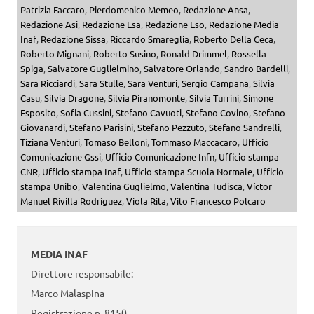
Patrizia Faccaro
,
Pierdomenico Memeo
,
Redazione Ansa
,
Redazione Asi
,
Redazione Esa
,
Redazione Eso
,
Redazione Media
Inaf
,
Redazione Sissa
,
Riccardo Smareglia
,
Roberto Della Ceca
,
Roberto Mignani
,
Roberto Susino
,
Ronald Drimmel
,
Rossella
Spiga
,
Salvatore Guglielmino
,
Salvatore Orlando
,
Sandro Bardelli
,
Sara Ricciardi
,
Sara Stulle
,
Sara Venturi
,
Sergio Campana
,
Silvia
Casu
,
Silvia Dragone
,
Silvia Piranomonte
,
Silvia Turrini
,
Simone
Esposito
,
Sofia Cussini
,
Stefano Cavuoti
,
Stefano Covino
,
Stefano
Giovanardi
,
Stefano Parisini
,
Stefano Pezzuto
,
Stefano Sandrelli
,
Tiziana Venturi
,
Tomaso Belloni
,
Tommaso Maccacaro
,
Ufficio
Comunicazione Gssi
,
Ufficio Comunicazione Infn
,
Ufficio stampa
CNR
,
Ufficio stampa Inaf
,
Ufficio stampa Scuola Normale
,
Ufficio
stampa Unibo
,
Valentina Guglielmo
,
Valentina Tudisca
,
Víctor
Manuel Rivilla Rodríguez
,
Viola Rita
,
Vito Francesco Polcaro
MEDIA INAF
Direttore responsabile:
Marco Malaspina
Registrazione n. 8150