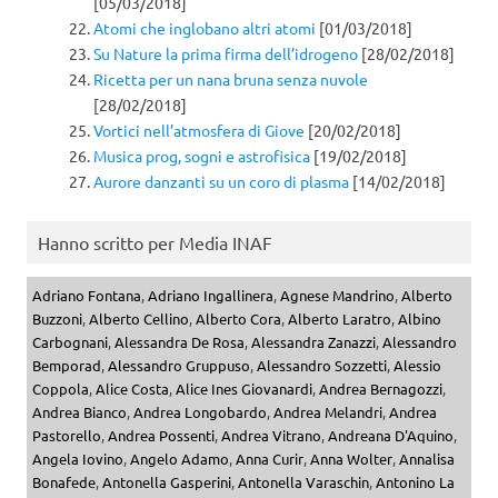
[05/03/2018]
Atomi che inglobano altri atomi
[01/03/2018]
Su Nature la prima firma dell’idrogeno
[28/02/2018]
Ricetta per un nana bruna senza nuvole
[28/02/2018]
Vortici nell’atmosfera di Giove
[20/02/2018]
Musica prog, sogni e astrofisica
[19/02/2018]
Aurore danzanti su un coro di plasma
[14/02/2018]
Hanno scritto per Media INAF
Adriano Fontana
,
Adriano Ingallinera
,
Agnese Mandrino
,
Alberto
Buzzoni
,
Alberto Cellino
,
Alberto Cora
,
Alberto Laratro
,
Albino
Carbognani
,
Alessandra De Rosa
,
Alessandra Zanazzi
,
Alessandro
Bemporad
,
Alessandro Gruppuso
,
Alessandro Sozzetti
,
Alessio
Coppola
,
Alice Costa
,
Alice Ines Giovanardi
,
Andrea Bernagozzi
,
Andrea Bianco
,
Andrea Longobardo
,
Andrea Melandri
,
Andrea
Pastorello
,
Andrea Possenti
,
Andrea Vitrano
,
Andreana D'Aquino
,
Angela Iovino
,
Angelo Adamo
,
Anna Curir
,
Anna Wolter
,
Annalisa
Bonafede
,
Antonella Gasperini
,
Antonella Varaschin
,
Antonino La