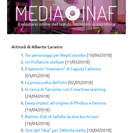
Il notiziario online dell’Istituto nazionale di astrofisica
Vai al contenuto
Articoli di
Alberto Laratro
Tre personaggi per BepiColombo
[10/06/2018]
Un frullatore stellare
[11/05/2018]
Il batterio “marziano” di Laguna Caliente
[03/05/2018]
La prima volta dell’elio
[02/05/2018]
In cerca di Tatooine con il machine learning
[24/04/2018]
Deep impact all’origine di Phobos e Deimos
[19/04/2018]
Battito d’ali di farfalla da due buchi neri
[18/04/2018]
Test del “dna” per 340mila stelle
[18/04/2018]