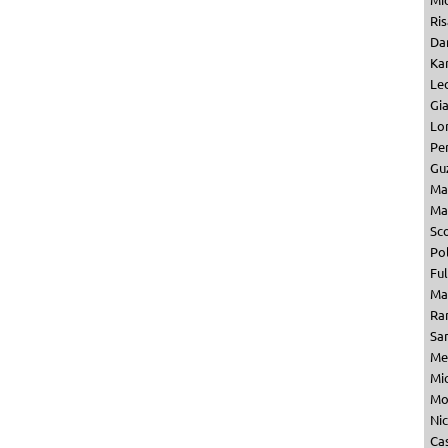
Ris
Dan
Kar
Le
Gi
Lo
Per
Gu
Ma
Ma
Sc
Pol
Fu
Ma
Ra
Sa
Me
Mi
Mo
Ni
Ca