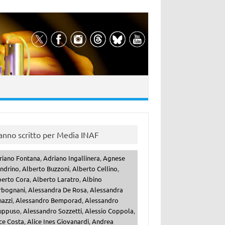
anno scritto per Media INAF
riano Fontana
,
Adriano Ingallinera
,
Agnese
ndrino
,
Alberto Buzzoni
,
Alberto Cellino
,
berto Cora
,
Alberto Laratro
,
Albino
rbognani
,
Alessandra De Rosa
,
Alessandra
nazzi
,
Alessandro Bemporad
,
Alessandro
uppuso
,
Alessandro Sozzetti
,
Alessio Coppola
,
ce Costa
,
Alice Ines Giovanardi
,
Andrea