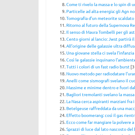
Come ti rivelo la massa e lo spin di 
Particelle ad alta energia: gli Agn n
Tomografia d’un meteorite scaldato 
Ritorno al futuro della Supernova 
Il senso di Maura Tombelli per gli ast
Cento giorni al lancio: Jwst partirà 
All’origine delle galassie ultra diffu
Una giovane stella ci svela l’infanzia
Così le galassie inquinano l’ambient
Tutti i colori di un fast radio burst
[3
Nuovo metodo per radiodatare l’uran
Anelli come sismografi svelano il cu
Massime e minime dentro e fuori dall
Bagliori tremolanti svelano la massa
La Nasa cerca aspiranti marziani fra i
Betelgeuse raffreddata da una macch
Effetto boomerang: così il gas rientr
Ecco come far mangiare la polvere a
Sprazzi di luce dal lato nascosto del