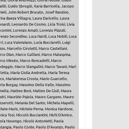
aliti
,
Guido Sbrogiò
,
Ilaria Barricella
,
Jacopo
ieli
,
John Robert Brucato
,
Josef Ranzino
,
ina Baeza Villagra
,
Laura Daricello
,
Laura
onardi
,
Leonardo De Cosmo
,
Licia Troisi
,
Livia
acomini
,
Lorenzo Amati
,
Lorenzo Pizzuti
,
renzo Secondino
,
Luca Nardi
,
Luca Nobili
,
Luca
ri
,
Luca Valenziano
,
Lucia Bucciarelli
,
Luigi
zzo
,
Marcello Giroletti
,
Marco Castellani
,
rco Dian
,
Marco Galliani
,
Marco Malaspina
,
rco Minuto
,
Marco Roncadelli
,
Marco
odeggio
,
Marco Stangalini
,
Marco Tavani
,
Mari
letta
,
Maria Giulia Andretta
,
Maria Teresa
lco
,
Mariateresa Crosta
,
Mario Guarcello
,
rta Burgay
,
Massimo Della Valle
,
Massimo
mella
,
Matteo Boni
,
Matteo De Giuli
,
Maura
ndri
,
Maurizio Pajola
,
Mauro Gargano
,
Mauro
sserotti
,
Melania Del Santo
,
Michela Mapelli
,
chele Maris
,
Michele Perna
,
Monica Nardone
,
nica Tosi
,
Niccolò Bucciantini
,
Nichi D'Amico
,
cola Nosengo
,
Nicolò Antonietti
,
Paola
stangia
,
Paolo Conte
,
Paolo D’Avanzo
,
Paolo