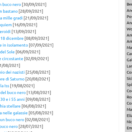
un buco nero
[30/09/2021]
Be
An
on bastano
[28/09/2021]
Po
a mille gradi
[21/09/2021]
An
Requiem
[16/09/2021]
Wo
eroidi
[13/09/2021]
An
il 18 dicembre
[08/09/2021]
Ant
se in isolamento
[07/09/2021]
Ma
 del Sole
[06/09/2021]
Ca
e circostante
[02/09/2021]
Ga
1/08/2021]
La
io dei nazisti
[25/08/2021]
Co
Sic
ore di Saturno
[20/08/2021]
Sp
a Iss
[19/08/2021]
Co
 del buco nero
[13/08/2021]
Ro
 30 e i 55 anni
[09/08/2021]
Co
ia stellare
[06/08/2021]
Ma
a nelle galassie
[05/08/2021]
Eli
 un buco nero
[02/08/2021]
Nic
 buco nero
[28/07/2021]
Emi