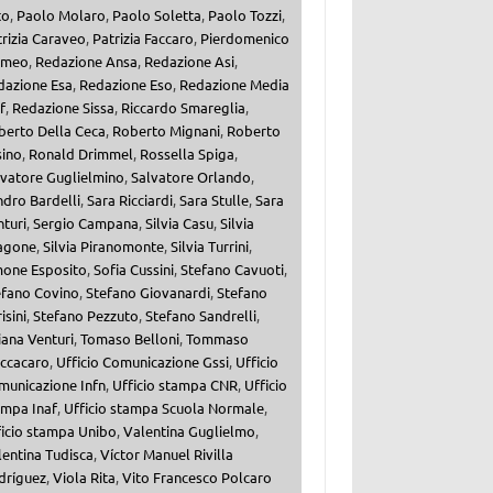
to
,
Paolo Molaro
,
Paolo Soletta
,
Paolo Tozzi
,
rizia Caraveo
,
Patrizia Faccaro
,
Pierdomenico
meo
,
Redazione Ansa
,
Redazione Asi
,
dazione Esa
,
Redazione Eso
,
Redazione Media
f
,
Redazione Sissa
,
Riccardo Smareglia
,
berto Della Ceca
,
Roberto Mignani
,
Roberto
sino
,
Ronald Drimmel
,
Rossella Spiga
,
lvatore Guglielmino
,
Salvatore Orlando
,
dro Bardelli
,
Sara Ricciardi
,
Sara Stulle
,
Sara
turi
,
Sergio Campana
,
Silvia Casu
,
Silvia
agone
,
Silvia Piranomonte
,
Silvia Turrini
,
mone Esposito
,
Sofia Cussini
,
Stefano Cavuoti
,
efano Covino
,
Stefano Giovanardi
,
Stefano
isini
,
Stefano Pezzuto
,
Stefano Sandrelli
,
iana Venturi
,
Tomaso Belloni
,
Tommaso
ccacaro
,
Ufficio Comunicazione Gssi
,
Ufficio
municazione Infn
,
Ufficio stampa CNR
,
Ufficio
ampa Inaf
,
Ufficio stampa Scuola Normale
,
ficio stampa Unibo
,
Valentina Guglielmo
,
entina Tudisca
,
Víctor Manuel Rivilla
dríguez
,
Viola Rita
,
Vito Francesco Polcaro