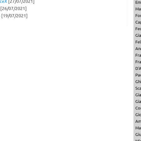
aceX
[27/07/2021]
Em
[26/07/2021]
Mar
o
[19/07/2021]
Fo
Ca
Fe
Gi
Fel
Ann
Fr
Fr
D'A
Pa
Ghi
Sc
Gi
Gi
Co
Gio
Am
Ma
Gi
Mi