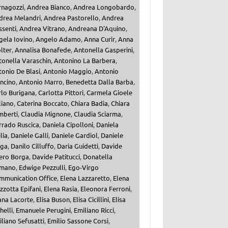
rnagozzi
,
Andrea Bianco
,
Andrea Longobardo
,
drea Melandri
,
Andrea Pastorello
,
Andrea
ssenti
,
Andrea Vitrano
,
Andreana D'Aquino
,
gela Iovino
,
Angelo Adamo
,
Anna Curir
,
Anna
lter
,
Annalisa Bonafede
,
Antonella Gasperini
,
tonella Varaschin
,
Antonino La Barbera
,
onio De Blasi
,
Antonio Maggio
,
Antonio
ncino
,
Antonio Marro
,
Benedetta Dalla Barba
,
rlo Burigana
,
Carlotta Pittori
,
Carmela Gioele
liano
,
Caterina Boccato
,
Chiara Badia
,
Chiara
mberti
,
Claudia Mignone
,
Claudia Sciarma
,
rrado Ruscica
,
Daniela Cipolloni
,
Daniela
ilia
,
Daniele Galli
,
Daniele Gardiol
,
Daniele
iga
,
Danilo Cilluffo
,
Daria Guidetti
,
Davide
ero Borga
,
Davide Patitucci
,
Donatella
mano
,
Edwige Pezzulli
,
Ego-Virgo
mmunication Office
,
Elena Lazzaretto
,
Elena
zzotta Epifani
,
Elena Rasia
,
Eleonora Ferroni
,
ana Lacorte
,
Elisa Buson
,
Elisa Cicillini
,
Elisa
helli
,
Emanuele Perugini
,
Emiliano Ricci
,
liano Sefusatti
,
Emilio Sassone Corsi
,