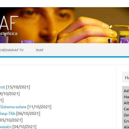
astrofisica
MEDIAINAF TV
INAF
H
rst
[15/10/2021]
Ad
4/10/2021]
Ma
1]
Al
l Sistema solare
[11/10/2021]
Ca
Wasp-76b
[06/10/2021]
Za
05/10/2021]
Gr
svasato
[04/10/2021]
Ali