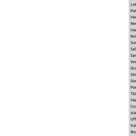
Le
Pat
Me
Re
Ina
Ro
Su
Sa
San
Ven
Dr
Si
St
Par
Tiz
Ma
Co
st
Uf
Val
Ro