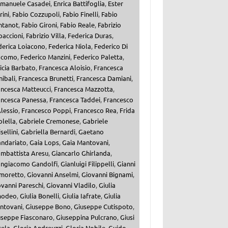
manuele Casadei
,
Enrica Battifoglia
,
Ester
ini
,
Fabio Cozzupoli
,
Fabio Finelli
,
Fabio
ntanot
,
Fabio Gironi
,
Fabio Reale
,
Fabrizio
paccioni
,
Fabrizio Villa
,
Federica Duras
,
derica Loiacono
,
Federica Niola
,
Federico Di
acomo
,
Federico Manzini
,
Federico Paletta
,
icia Barbato
,
Francesca Aloisio
,
Francesca
ibali
,
Francesca Brunetti
,
Francesca Damiani
,
ancesca Matteucci
,
Francesca Mazzotta
,
ancesca Panessa
,
Francesca Taddei
,
Francesco
lessio
,
Francesco Poppi
,
Francesco Rea
,
Frida
olella
,
Gabriele Cremonese
,
Gabriele
sellini
,
Gabriella Bernardi
,
Gaetano
andariato
,
Gaia Lops
,
Gaia Mantovani
,
ambattista Aresu
,
Giancarlo Ghirlanda
,
angiacomo Gandolfi
,
Gianluigi Filippelli
,
Gianni
moretto
,
Giovanni Anselmi
,
Giovanni Bignami
,
vanni Pareschi
,
Giovanni Vladilo
,
Giulia
odeo
,
Giulia Bonelli
,
Giulia Iafrate
,
Giulia
ntovani
,
Giuseppe Bono
,
Giuseppe Cutispoto
,
useppe Fiasconaro
,
Giuseppina Pulcrano
,
Giusi
cela
,
Gloria Andreuzzi
,
Gloria Nobile
,
Guido