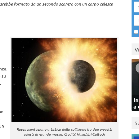
si sarebbe formato da un secondo scontro con un corpo celeste
V
nza.
e su
,
In
a 
oni
e
S
un
Rappresentazione artistica della collisione fra due oggetti
celesti di grande massa. Crediti: Nasa/Jpl-Caltech