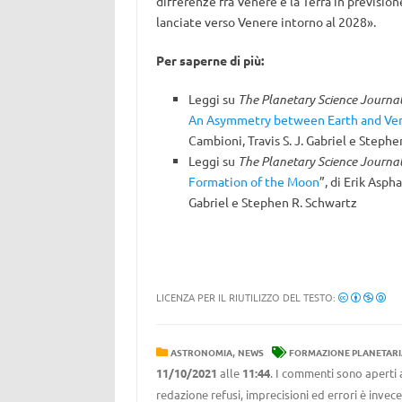
differenze fra Venere e la Terra in previsio
lanciate verso Venere intorno al 2028».
Per saperne di più:
Leggi su
The Planetary Science Journa
An Asymmetry between Earth and Ve
Cambioni, Travis S. J. Gabriel e Steph
Leggi su
The Planetary Science Journa
Formation of the Moon
”, di Erik Asph
Gabriel e Stephen R. Schwartz
LICENZA PER IL RIUTILIZZO DEL TESTO:
,
ASTRONOMIA
NEWS
FORMAZIONE PLANETARI
11/10/2021
alle
11:44
. I commenti sono aperti 
redazione refusi, imprecisioni ed errori è invec