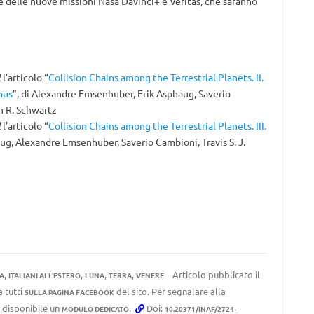
ne delle nuove missioni Nasa Davinci+ e Veritas, che saranno
l
l’articolo “
Collision Chains among the Terrestrial Planets. II.
nus
”, di Alexandre Emsenhuber, Erik Asphaug, Saverio
en R. Schwartz
l
l’articolo “
Collision Chains among the Terrestrial Planets. III.
aug, Alexandre Emsenhuber, Saverio Cambioni, Travis S. J.
,
,
,
,
Articolo pubblicato il
A
ITALIANI ALL'ESTERO
LUNA
TERRA
VENERE
a tutti
del sito. Per segnalare alla
SULLA PAGINA FACEBOOK
e disponibile un
.
Doi:
MODULO DEDICATO
10.20371/INAF/2724-