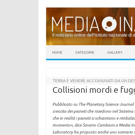
Il notiziario online dell’Istituto nazionale di 
Vai al contenuto
HOME
CATEGORIE
GALLERY
TERRA E VENERE ACCOMUNATI DA UN D
Collisioni mordi e fug
Pubblicato su The Planetary Science Journal 
crescita dei pianeti che risiedono nel Sistema
che in realtà i pianeti si schiantano e rimbalz
momento», dice Saverio Cambioni a Media Inaf
Laboratory ha proposto anche uno scenario su