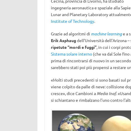
Cecina, provincia di Livorno, ha studiato
ingegneria aeronautica e spaziale alla Sapi
Lunar and Planetary Laboratory attualmente
Institute of Technology
.
Grazie ad algoritmi di
machine learning
e a s
Erik Asphaug
dell’Università dell’Arizona –
ripetute “mordi e fuggi”
, in cui i corpi pr
Sistema solare interno
(che va dal Sole fino
prima di rincontrarsi di nuovo in un secondo
sarebbero stati poi più propensi a restare uni
«Molti studi precedenti si sono basati sul
viene colpito da palle di neve: collisione d
cresce», dice Cambioni a
Media Inaf
. «Usand
si schiantano e rimbalzano l’uno contro l’al