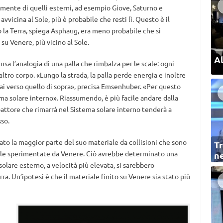
emente di quelli esterni, ad esempio Giove, Saturno e
vicina al Sole, più è probabile che resti lì. Questo è il
 la Terra, spiega Asphaug, era meno probabile che si
su Venere, più vicino al Sole.
Al
a l’analogia di una palla che rimbalza per le scale: ogni
ltro corpo. «Lungo la strada, la palla perde energia e inoltre
mai verso quello di sopra», precisa Emsenhuber. «Per questo
ema solare interno». Riassumendo, è più facile andare dalla
pattore che rimarrà nel Sistema solare interno tenderà a
sso.
o la maggior parte del suo materiale da collisioni che sono
Tr
uelle sperimentate da Venere. Ciò avrebbe determinato una
ne
solare esterno, a velocità più elevata, si sarebbero
a. Un’ipotesi è che il materiale finito su Venere sia stato più