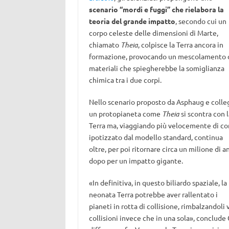
scenario “mordi e fuggi” che rielabora la
teoria del grande impatto
, secondo cui un
corpo celeste delle dimensioni di Marte,
chiamato
Theia
, colpisce la Terra ancora in
formazione, provocando un mescolamento 
materiali che spiegherebbe la somiglianza
chimica tra i due corpi.
Nello scenario proposto da Asphaug e colleg
un protopianeta come
Theia
si scontra con l
Terra ma, viaggiando più velocemente di c
ipotizzato dal modello standard, continua
oltre, per poi ritornare circa un milione di a
dopo per un impatto gigante.
«In definitiva, in questo biliardo spaziale, la
neonata Terra potrebbe aver rallentato i
pianeti in rotta di collisione, rimbalzandoli
collisioni invece che in una sola», conclude