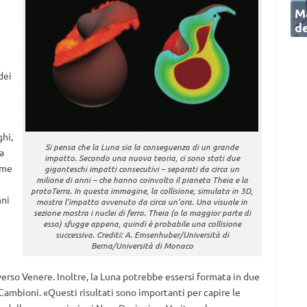
Ma
de
dei
hi,
Si pensa che la Luna sia la conseguenza di un grande
a
impatto. Secondo una nuova teoria, ci sono stati due
ome
giganteschi impatti consecutivi – separati da circa un
milione di anni – che hanno coinvolto il pianeta Theia e la
protoTerra. In questa immagine, la collisione, simulata in 3D,
nni
mostra l’impatto avvenuto da circa un’ora. Una visuale in
sezione mostra i nuclei di ferro. Theia (o la maggior parte di
esso) sfugge appena, quindi è probabile una collisione
successiva. Crediti: A. Emsenhuber/Università di
Berna/Università di Monaco
 verso Venere. Inoltre, la Luna potrebbe essersi formata in due
 Cambioni. «Questi risultati sono importanti per capire le