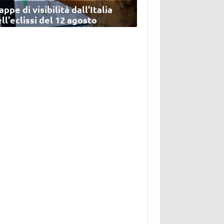
ppe di visibilità dall’Italia
ll'eclissi del 12 agosto