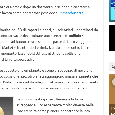
enza di Roma e dopo un dottorato in scienze planetarie al
 lavora come ricercatore post-doc al
Massachusetts
imulazioni 3D di impatti giganti, gli scienziati – coordinati da
 sono arrivati a determinare uno scenario di
collisioni
otoplanetari hanno trascorso buona parte del loro viaggio nel
 a Marte) schiantandosi e rimbalzando l’uno contro l’altro,
 momento. Essendo stati rallentati dalla collisione,
ti la volta successiva.
A
 presupposto che un pianeta è come un pupazzo di neve che
opo collisione, piccoli pianeti aggiungono massa al pianeta che
o l’intelligenza artificiale, dimostriamo che in realtà i pianeti
tro, per poi collidere di nuovo in un secondo momento».
Secondo questa ipotesi, Venere e la Terra
avrebbero avuto esperienze molto diverse nella
L’
loro crescita come pianeti, nonostante la loro
ag