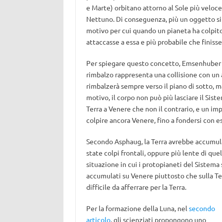
e Marte) orbitano attorno al Sole più veloc
Nettuno. Di conseguenza, più un oggetto si av
motivo per cui quando un pianeta ha colpito
attaccasse a essa e più probabile che finisse 
Per spiegare questo concetto, Emsenhuber us
rimbalzo rappresenta una collisione con un a
rimbalzerà sempre verso il piano di sotto, 
motivo, il corpo non può più lasciare il Sist
Terra a Venere che non il contrario, e un im
colpire ancora Venere, fino a fondersi con e
Secondo Asphaug, la Terra avrebbe accumulat
state colpi frontali, oppure più lente di q
situazione in cui i protopianeti del Sistema 
accumulati su Venere piuttosto che sulla Terr
difficile da afferrare per la Terra.
Per la formazione della Luna, nel
secondo
articolo
, gli scienziati propongono uno