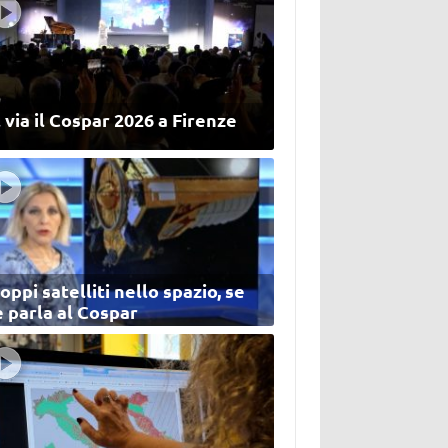
 via il Cospar 2026 a Firenze
oppi satelliti nello spazio, se
 parla al Cospar