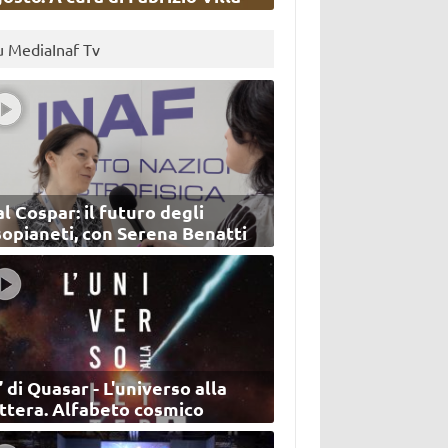
u MediaInaf Tv
l Cospar: il futuro degli
sopianeti, con Serena Benatti
’ di Quasar - L'universo alla
ettera. Alfabeto cosmico