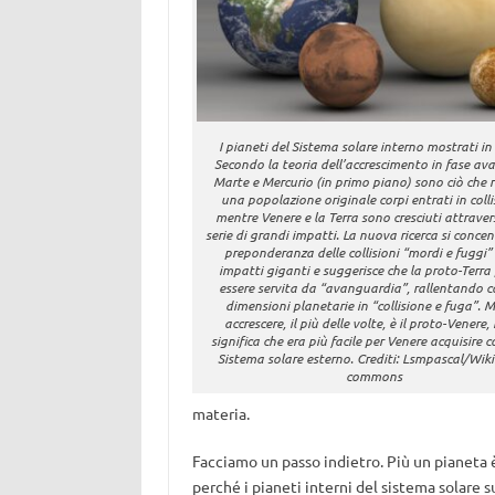
I pianeti del Sistema solare interno mostrati in 
Secondo la teoria dell’accrescimento in fase av
Marte e Mercurio (in primo piano) sono ciò che r
una popolazione originale corpi entrati in colli
mentre Venere e la Terra sono cresciuti attrave
serie di grandi impatti. La nuova ricerca si concen
preponderanza delle collisioni “mordi e fuggi” 
impatti giganti e suggerisce che la proto-Terra
essere servita da “avanguardia”, rallentando co
dimensioni planetarie in “collisione e fuga”. 
accrescere, il più delle volte, è il proto-Venere, 
significa che era più facile per Venere acquisire c
Sistema solare esterno. Crediti: Lsmpascal/Wik
commons
materia.
Facciamo un passo indietro. Più un pianeta è 
perché i pianeti interni del sistema solare s