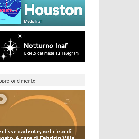
pprofondimento
eclisse cadente, nel cielo di
osto. A cura di Fabrizio Villa