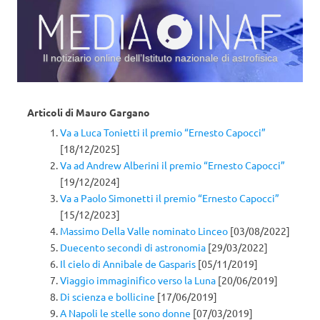
Il notiziario online dell’Istituto nazionale di astrofisica
Vai al contenuto
Articoli di
Mauro Gargano
Va a Luca Tonietti il premio “Ernesto Capocci”
[18/12/2025]
Va ad Andrew Alberini il premio “Ernesto Capocci”
[19/12/2024]
Va a Paolo Simonetti il premio “Ernesto Capocci”
[15/12/2023]
Massimo Della Valle nominato Linceo
[03/08/2022]
Duecento secondi di astronomia
[29/03/2022]
Il cielo di Annibale de Gasparis
[05/11/2019]
Viaggio immaginifico verso la Luna
[20/06/2019]
Di scienza e bollicine
[17/06/2019]
A Napoli le stelle sono donne
[07/03/2019]