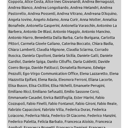
Coppola
,
Alice Costa
,
Alice Ines Giovanardi
,
Andrea Bernagozzi
,
Andrea Bianco
,
Andrea Longobardo
,
Andrea Melandri
,
Andrea
Pastorello
,
Andrea Possenti
,
Andrea Vitrano
,
Andreana D'Aquino
,
Angela Iovino
,
Angelo Adamo
,
Anna Curir
,
Anna Wolter
,
Annalisa
Bonafede
,
Antonella Gasperini
,
Antonella Varaschin
,
Antonino La
Barbera
,
Antonio De Blasi
,
Antonio Maggio
,
Antonio Mancino
,
Antonio Marro
,
Benedetta Dalla Barba
,
Carlo Burigana
,
Carlotta
Pittori
,
Carmela Gioele Galiano
,
Caterina Boccato
,
Chiara Badia
,
Chiara Lamberti
,
Claudia Mignone
,
Claudia Sciarma
,
Corrado
Ruscica
,
Daniela Cipolloni
,
Daniela Sicilia
,
Daniele Galli
,
Daniele
Gardiol
,
Daniele Spiga
,
Danilo Cilluffo
,
Daria Guidetti
,
Davide
Coero Borga
,
Davide Patitucci
,
Donatella Romano
,
Edwige
Pezzulli
,
Ego-Virgo Communication Office
,
Elena Lazzaretto
,
Elena
Mazzotta Epifani
,
Elena Rasia
,
Eleonora Ferroni
,
Eliana Lacorte
,
Elisa Buson
,
Elisa Cicillini
,
Elisa Nichelli
,
Emanuele Perugini
,
Emiliano Ricci
,
Emiliano Sefusatti
,
Emilio Sassone Corsi
,
Emmanuele Casadei
,
Enrica Battifoglia
,
Ester Marini
,
Fabio
Cozzupoli
,
Fabio Finelli
,
Fabio Fontanot
,
Fabio Gironi
,
Fabio Reale
,
Fabrizio Capaccioni
,
Fabrizio Villa
,
Federica Duras
,
Federica
Loiacono
,
Federica Niola
,
Federico Di Giacomo
,
Federico Manzini
,
Federico Paletta
,
Felicia Barbato
,
Francesca Aloisio
,
Francesca
Annibali
,
Francesca Brunetti
,
Francesca Damiani
,
Francesca