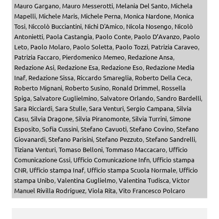
Mauro Gargano
,
Mauro Messerotti
,
Melania Del Santo
,
Michela
Mapelli
,
Michele Maris
,
Michele Perna
,
Monica Nardone
,
Monica
Tosi
,
Niccolò Bucciantini
,
Nichi D'Amico
,
Nicola Nosengo
,
Nicolò
Antonietti
,
Paola Castangia
,
Paolo Conte
,
Paolo D’Avanzo
,
Paolo
Leto
,
Paolo Molaro
,
Paolo Soletta
,
Paolo Tozzi
,
Patrizia Caraveo
,
Patrizia Faccaro
,
Pierdomenico Memeo
,
Redazione Ansa
,
Redazione Asi
,
Redazione Esa
,
Redazione Eso
,
Redazione Media
Inaf
,
Redazione Sissa
,
Riccardo Smareglia
,
Roberto Della Ceca
,
Roberto Mignani
,
Roberto Susino
,
Ronald Drimmel
,
Rossella
Spiga
,
Salvatore Guglielmino
,
Salvatore Orlando
,
Sandro Bardelli
,
Sara Ricciardi
,
Sara Stulle
,
Sara Venturi
,
Sergio Campana
,
Silvia
Casu
,
Silvia Dragone
,
Silvia Piranomonte
,
Silvia Turrini
,
Simone
Esposito
,
Sofia Cussini
,
Stefano Cavuoti
,
Stefano Covino
,
Stefano
Giovanardi
,
Stefano Parisini
,
Stefano Pezzuto
,
Stefano Sandrelli
,
Tiziana Venturi
,
Tomaso Belloni
,
Tommaso Maccacaro
,
Ufficio
Comunicazione Gssi
,
Ufficio Comunicazione Infn
,
Ufficio stampa
CNR
,
Ufficio stampa Inaf
,
Ufficio stampa Scuola Normale
,
Ufficio
stampa Unibo
,
Valentina Guglielmo
,
Valentina Tudisca
,
Víctor
Manuel Rivilla Rodríguez
,
Viola Rita
,
Vito Francesco Polcaro