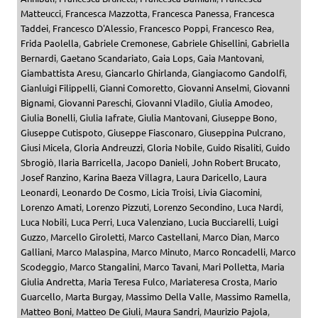
Matteucci
,
Francesca Mazzotta
,
Francesca Panessa
,
Francesca
Taddei
,
Francesco D'Alessio
,
Francesco Poppi
,
Francesco Rea
,
Frida Paolella
,
Gabriele Cremonese
,
Gabriele Ghisellini
,
Gabriella
Bernardi
,
Gaetano Scandariato
,
Gaia Lops
,
Gaia Mantovani
,
Giambattista Aresu
,
Giancarlo Ghirlanda
,
Giangiacomo Gandolfi
,
Gianluigi Filippelli
,
Gianni Comoretto
,
Giovanni Anselmi
,
Giovanni
Bignami
,
Giovanni Pareschi
,
Giovanni Vladilo
,
Giulia Amodeo
,
Giulia Bonelli
,
Giulia Iafrate
,
Giulia Mantovani
,
Giuseppe Bono
,
Giuseppe Cutispoto
,
Giuseppe Fiasconaro
,
Giuseppina Pulcrano
,
Giusi Micela
,
Gloria Andreuzzi
,
Gloria Nobile
,
Guido Risaliti
,
Guido
Sbrogiò
,
Ilaria Barricella
,
Jacopo Danieli
,
John Robert Brucato
,
Josef Ranzino
,
Karina Baeza Villagra
,
Laura Daricello
,
Laura
Leonardi
,
Leonardo De Cosmo
,
Licia Troisi
,
Livia Giacomini
,
Lorenzo Amati
,
Lorenzo Pizzuti
,
Lorenzo Secondino
,
Luca Nardi
,
Luca Nobili
,
Luca Perri
,
Luca Valenziano
,
Lucia Bucciarelli
,
Luigi
Guzzo
,
Marcello Giroletti
,
Marco Castellani
,
Marco Dian
,
Marco
Galliani
,
Marco Malaspina
,
Marco Minuto
,
Marco Roncadelli
,
Marco
Scodeggio
,
Marco Stangalini
,
Marco Tavani
,
Mari Polletta
,
Maria
Giulia Andretta
,
Maria Teresa Fulco
,
Mariateresa Crosta
,
Mario
Guarcello
,
Marta Burgay
,
Massimo Della Valle
,
Massimo Ramella
,
Matteo Boni
,
Matteo De Giuli
,
Maura Sandri
,
Maurizio Pajola
,