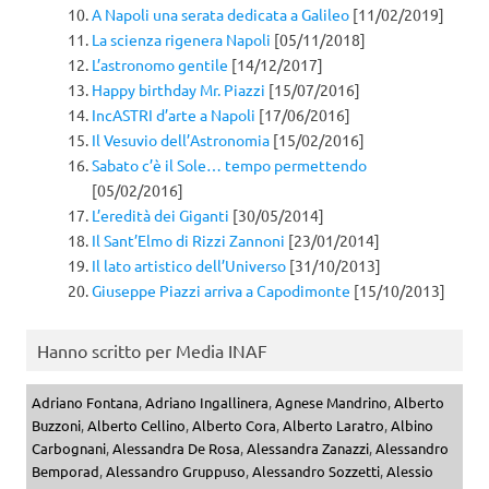
A Napoli una serata dedicata a Galileo
[11/02/2019]
La scienza rigenera Napoli
[05/11/2018]
L’astronomo gentile
[14/12/2017]
Happy birthday Mr. Piazzi
[15/07/2016]
IncASTRI d’arte a Napoli
[17/06/2016]
Il Vesuvio dell’Astronomia
[15/02/2016]
Sabato c’è il Sole… tempo permettendo
[05/02/2016]
L’eredità dei Giganti
[30/05/2014]
Il Sant’Elmo di Rizzi Zannoni
[23/01/2014]
Il lato artistico dell’Universo
[31/10/2013]
Giuseppe Piazzi arriva a Capodimonte
[15/10/2013]
Hanno scritto per Media INAF
Adriano Fontana
,
Adriano Ingallinera
,
Agnese Mandrino
,
Alberto
Buzzoni
,
Alberto Cellino
,
Alberto Cora
,
Alberto Laratro
,
Albino
Carbognani
,
Alessandra De Rosa
,
Alessandra Zanazzi
,
Alessandro
Bemporad
,
Alessandro Gruppuso
,
Alessandro Sozzetti
,
Alessio