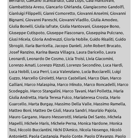
Bernardi
,
Gaetano Scandariato
,
Gaia Lops
,
Gaia Mantovani
,
Giambattista Aresu
,
Giancarlo Ghirlanda
,
Giangiacomo Gandolfi
,
Gianluigi Filippelli
,
Gianni Comoretto
,
Giovanni Anselmi
,
Giovanni
Bignami
,
Giovanni Pareschi
,
Giovanni Vladilo
,
Giulia Amodeo
,
Giulia Bonelli
,
Giulia Iafrate
,
Giulia Mantovani
,
Giuseppe Bono
,
Giuseppe Cutispoto
,
Giuseppe Fiasconaro
,
Giuseppina Pulcrano
,
Giusi Micela
,
Gloria Andreuzzi
,
Gloria Nobile
,
Guido Risaliti
,
Guido
Sbrogiò
,
Ilaria Barricella
,
Jacopo Danieli
,
John Robert Brucato
,
Josef Ranzino
,
Karina Baeza Villagra
,
Laura Daricello
,
Laura
Leonardi
,
Leonardo De Cosmo
,
Licia Troisi
,
Livia Giacomini
,
Lorenzo Amati
,
Lorenzo Pizzuti
,
Lorenzo Secondino
,
Luca Nardi
,
Luca Nobili
,
Luca Perri
,
Luca Valenziano
,
Lucia Bucciarelli
,
Luigi
Guzzo
,
Marcello Giroletti
,
Marco Castellani
,
Marco Dian
,
Marco
Galliani
,
Marco Malaspina
,
Marco Minuto
,
Marco Roncadelli
,
Marco
Scodeggio
,
Marco Stangalini
,
Marco Tavani
,
Mari Polletta
,
Maria
Giulia Andretta
,
Maria Teresa Fulco
,
Mariateresa Crosta
,
Mario
Guarcello
,
Marta Burgay
,
Massimo Della Valle
,
Massimo Ramella
,
Matteo Boni
,
Matteo De Giuli
,
Maura Sandri
,
Maurizio Pajola
,
Mauro Gargano
,
Mauro Messerotti
,
Melania Del Santo
,
Michela
Mapelli
,
Michele Maris
,
Michele Perna
,
Monica Nardone
,
Monica
Tosi
,
Niccolò Bucciantini
,
Nichi D'Amico
,
Nicola Nosengo
,
Nicolò
Antonietti
,
Paola Castangia
,
Paolo Conte
,
Paolo D’Avanzo
,
Paolo