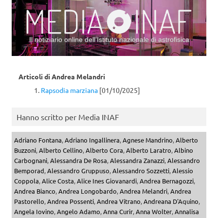
Il notiziario online dell’Istituto nazionale di astrofisica
Vai al contenuto
Articoli di
Andrea Melandri
Rapsodia marziana
[01/10/2025]
Hanno scritto per Media INAF
Adriano Fontana
,
Adriano Ingallinera
,
Agnese Mandrino
,
Alberto
Buzzoni
,
Alberto Cellino
,
Alberto Cora
,
Alberto Laratro
,
Albino
Carbognani
,
Alessandra De Rosa
,
Alessandra Zanazzi
,
Alessandro
Bemporad
,
Alessandro Gruppuso
,
Alessandro Sozzetti
,
Alessio
Coppola
,
Alice Costa
,
Alice Ines Giovanardi
,
Andrea Bernagozzi
,
Andrea Bianco
,
Andrea Longobardo
,
Andrea Melandri
,
Andrea
Pastorello
,
Andrea Possenti
,
Andrea Vitrano
,
Andreana D'Aquino
,
Angela Iovino
,
Angelo Adamo
,
Anna Curir
,
Anna Wolter
,
Annalisa