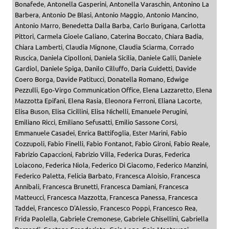
Bonafede
,
Antonella Gasperini
,
Antonella Varaschin
,
Antonino La
Barbera
,
Antonio De Blasi
,
Antonio Maggio
,
Antonio Mancino
,
Antonio Marro
,
Benedetta Dalla Barba
,
Carlo Burigana
,
Carlotta
Pittori
,
Carmela Gioele Galiano
,
Caterina Boccato
,
Chiara Badia
,
Chiara Lamberti
,
Claudia Mignone
,
Claudia Sciarma
,
Corrado
Ruscica
,
Daniela Cipolloni
,
Daniela Sicilia
,
Daniele Galli
,
Daniele
Gardiol
,
Daniele Spiga
,
Danilo Cilluffo
,
Daria Guidetti
,
Davide
Coero Borga
,
Davide Patitucci
,
Donatella Romano
,
Edwige
Pezzulli
,
Ego-Virgo Communication Office
,
Elena Lazzaretto
,
Elena
Mazzotta Epifani
,
Elena Rasia
,
Eleonora Ferroni
,
Eliana Lacorte
,
Elisa Buson
,
Elisa Cicillini
,
Elisa Nichelli
,
Emanuele Perugini
,
Emiliano Ricci
,
Emiliano Sefusatti
,
Emilio Sassone Corsi
,
Emmanuele Casadei
,
Enrica Battifoglia
,
Ester Marini
,
Fabio
Cozzupoli
,
Fabio Finelli
,
Fabio Fontanot
,
Fabio Gironi
,
Fabio Reale
,
Fabrizio Capaccioni
,
Fabrizio Villa
,
Federica Duras
,
Federica
Loiacono
,
Federica Niola
,
Federico Di Giacomo
,
Federico Manzini
,
Federico Paletta
,
Felicia Barbato
,
Francesca Aloisio
,
Francesca
Annibali
,
Francesca Brunetti
,
Francesca Damiani
,
Francesca
Matteucci
,
Francesca Mazzotta
,
Francesca Panessa
,
Francesca
Taddei
,
Francesco D'Alessio
,
Francesco Poppi
,
Francesco Rea
,
Frida Paolella
,
Gabriele Cremonese
,
Gabriele Ghisellini
,
Gabriella