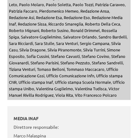
Leto
,
Paolo Molaro
,
Paolo Soletta
,
Paolo Tozzi
,
Patrizia Caraveo
,
Patrizia Faccaro
,
Pierdomenico Memeo
,
Redazione Ansa
,
Redazione Asi
,
Redazione Esa
,
Redazione Eso
,
Redazione Media
Inaf
,
Redazione Sissa
,
Riccardo Smareglia
,
Roberto Della Ceca
,
Roberto Mignani
,
Roberto Susino
,
Ronald Drimmel
,
Rossella
Spiga
,
Salvatore Guglielmino
,
Salvatore Orlando
,
Sandro Bardelli
,
Sara Ricciardi
,
Sara Stulle
,
Sara Venturi
,
Sergio Campana
,
Silvia
Casu
,
Silvia Dragone
,
Silvia Piranomonte
,
Silvia Turrini
,
Simone
Esposito
,
Sofia Cussini
,
Stefano Cavuoti
,
Stefano Covino
,
Stefano
Giovanardi
,
Stefano Parisini
,
Stefano Pezzuto
,
Stefano Sandrelli
,
Tiziana Venturi
,
Tomaso Belloni
,
Tommaso Maccacaro
,
Ufficio
Comunicazione Gssi
,
Ufficio Comunicazione Infn
,
Ufficio stampa
CNR
,
Ufficio stampa Inaf
,
Ufficio stampa Scuola Normale
,
Ufficio
stampa Unibo
,
Valentina Guglielmo
,
Valentina Tudisca
,
Víctor
Manuel Rivilla Rodríguez
,
Viola Rita
,
Vito Francesco Polcaro
MEDIA INAF
Direttore responsabile:
Marco Malaspina