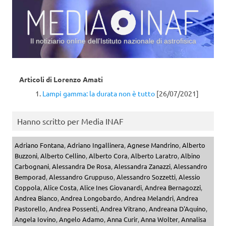
Il notiziario online dell’Istituto nazionale di astrofisica
Vai al contenuto
Articoli di
Lorenzo Amati
Lampi gamma: la durata non è tutto
[26/07/2021]
Hanno scritto per Media INAF
Adriano Fontana
,
Adriano Ingallinera
,
Agnese Mandrino
,
Alberto
Buzzoni
,
Alberto Cellino
,
Alberto Cora
,
Alberto Laratro
,
Albino
Carbognani
,
Alessandra De Rosa
,
Alessandra Zanazzi
,
Alessandro
Bemporad
,
Alessandro Gruppuso
,
Alessandro Sozzetti
,
Alessio
Coppola
,
Alice Costa
,
Alice Ines Giovanardi
,
Andrea Bernagozzi
,
Andrea Bianco
,
Andrea Longobardo
,
Andrea Melandri
,
Andrea
Pastorello
,
Andrea Possenti
,
Andrea Vitrano
,
Andreana D'Aquino
,
Angela Iovino
,
Angelo Adamo
,
Anna Curir
,
Anna Wolter
,
Annalisa