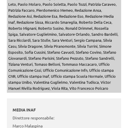
Leto
,
Paolo Molaro
,
Paolo Soletta
,
Paolo Tozzi
,
Patrizia Caraveo
,
Patrizia Faccaro
,
Pierdomenico Memeo
,
Redazione Ansa
,
Redazione Asi
,
Redazione Esa
,
Redazione Eso
,
Redazione Media
Inaf
,
Redazione Sissa
,
Riccardo Smareglia
,
Roberto Della Ceca
,
Roberto Mignani
,
Roberto Susino
,
Ronald Drimmel
,
Rossella
Spiga
,
Salvatore Guglielmino
,
Salvatore Orlando
,
Sandro Bardelli
,
Sara Ricciardi
,
Sara Stulle
,
Sara Venturi
,
Sergio Campana
,
Silvia
Casu
,
Silvia Dragone
,
Silvia Piranomonte
,
Silvia Turrini
,
Simone
Esposito
,
Sofia Cussini
,
Stefano Cavuoti
,
Stefano Covino
,
Stefano
Giovanardi
,
Stefano Parisini
,
Stefano Pezzuto
,
Stefano Sandrelli
,
Tiziana Venturi
,
Tomaso Belloni
,
Tommaso Maccacaro
,
Ufficio
Comunicazione Gssi
,
Ufficio Comunicazione Infn
,
Ufficio stampa
CNR
,
Ufficio stampa Inaf
,
Ufficio stampa Scuola Normale
,
Ufficio
stampa Unibo
,
Valentina Guglielmo
,
Valentina Tudisca
,
Víctor
Manuel Rivilla Rodríguez
,
Viola Rita
,
Vito Francesco Polcaro
MEDIA INAF
Direttore responsabile:
Marco Malaspina