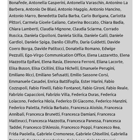
Bonafede
,
Antonella Gasperini
,
Antonella Varaschin
,
Antonino La
Barbera
,
Antonio De Blasi
,
Antonio Maggio
,
Antonio Mancino
,
Antonio Marro
,
Benedetta Dalla Barba
,
Carlo Burigana
,
Carlotta
Pittori
,
Carmela Gioele Galiano
,
Caterina Boccato
,
Chiara Badia
,
Chiara Lamberti
,
Claudia Mignone
,
Claudia Sciarma
,
Corrado
Ruscica
,
Daniela Cipolloni
,
Daniela Sicilia
,
Daniele Galli
,
Daniele
Gardiol
,
Daniele Spiga
,
Danilo Cilluffo
,
Daria Guidetti
,
Davide
Coero Borga
,
Davide Patitucci
,
Donatella Romano
,
Edwige
Pezzulli
,
Ego-Virgo Communication Office
,
Elena Lazzaretto
,
Elena
Mazzotta Epifani
,
Elena Rasia
,
Eleonora Ferroni
,
Eliana Lacorte
,
Elisa Buson
,
Elisa Cicillini
,
Elisa Nichelli
,
Emanuele Perugini
,
Emiliano Ricci
,
Emiliano Sefusatti
,
Emilio Sassone Corsi
,
Emmanuele Casadei
,
Enrica Battifoglia
,
Ester Marini
,
Fabio
Cozzupoli
,
Fabio Finelli
,
Fabio Fontanot
,
Fabio Gironi
,
Fabio Reale
,
Fabrizio Capaccioni
,
Fabrizio Villa
,
Federica Duras
,
Federica
Loiacono
,
Federica Niola
,
Federico Di Giacomo
,
Federico Manzini
,
Federico Paletta
,
Felicia Barbato
,
Francesca Aloisio
,
Francesca
Annibali
,
Francesca Brunetti
,
Francesca Damiani
,
Francesca
Matteucci
,
Francesca Mazzotta
,
Francesca Panessa
,
Francesca
Taddei
,
Francesco D'Alessio
,
Francesco Poppi
,
Francesco Rea
,
Frida Paolella
,
Gabriele Cremonese
,
Gabriele Ghisellini
,
Gabriella