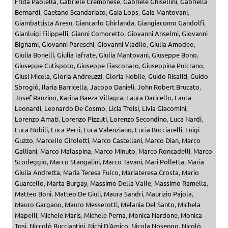
Frida Paolella
,
Gabriele Cremonese
,
Gabriele Ghisellini
,
Gabriella
Bernardi
,
Gaetano Scandariato
,
Gaia Lops
,
Gaia Mantovani
,
Giambattista Aresu
,
Giancarlo Ghirlanda
,
Giangiacomo Gandolfi
,
Gianluigi Filippelli
,
Gianni Comoretto
,
Giovanni Anselmi
,
Giovanni
Bignami
,
Giovanni Pareschi
,
Giovanni Vladilo
,
Giulia Amodeo
,
Giulia Bonelli
,
Giulia Iafrate
,
Giulia Mantovani
,
Giuseppe Bono
,
Giuseppe Cutispoto
,
Giuseppe Fiasconaro
,
Giuseppina Pulcrano
,
Giusi Micela
,
Gloria Andreuzzi
,
Gloria Nobile
,
Guido Risaliti
,
Guido
Sbrogiò
,
Ilaria Barricella
,
Jacopo Danieli
,
John Robert Brucato
,
Josef Ranzino
,
Karina Baeza Villagra
,
Laura Daricello
,
Laura
Leonardi
,
Leonardo De Cosmo
,
Licia Troisi
,
Livia Giacomini
,
Lorenzo Amati
,
Lorenzo Pizzuti
,
Lorenzo Secondino
,
Luca Nardi
,
Luca Nobili
,
Luca Perri
,
Luca Valenziano
,
Lucia Bucciarelli
,
Luigi
Guzzo
,
Marcello Giroletti
,
Marco Castellani
,
Marco Dian
,
Marco
Galliani
,
Marco Malaspina
,
Marco Minuto
,
Marco Roncadelli
,
Marco
Scodeggio
,
Marco Stangalini
,
Marco Tavani
,
Mari Polletta
,
Maria
Giulia Andretta
,
Maria Teresa Fulco
,
Mariateresa Crosta
,
Mario
Guarcello
,
Marta Burgay
,
Massimo Della Valle
,
Massimo Ramella
,
Matteo Boni
,
Matteo De Giuli
,
Maura Sandri
,
Maurizio Pajola
,
Mauro Gargano
,
Mauro Messerotti
,
Melania Del Santo
,
Michela
Mapelli
,
Michele Maris
,
Michele Perna
,
Monica Nardone
,
Monica
Tosi
,
Niccolò Bucciantini
,
Nichi D'Amico
,
Nicola Nosengo
,
Nicolò