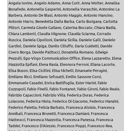
Angela Iovino
,
Angelo Adamo
,
Anna Curir
,
Anna Wolter
,
Annalisa
Bonafede
,
Antonella Gasperini
,
Antonella Varaschin
,
Antonino La
Barbera
,
Antonio De Blasi
,
Antonio Maggio
,
Antonio Mancino
,
Antonio Marro
,
Benedetta Dalla Barba
,
Carlo Burigana
,
Carlotta
Pittori
,
Carmela Gioele Galiano
,
Caterina Boccato
,
Chiara Badia
,
Chiara Lamberti
,
Claudia Mignone
,
Claudia Sciarma
,
Corrado
Ruscica
,
Daniela Cipolloni
,
Daniela Sicilia
,
Daniele Galli
,
Daniele
Gardiol
,
Daniele Spiga
,
Danilo Cilluffo
,
Daria Guidetti
,
Davide
Coero Borga
,
Davide Patitucci
,
Donatella Romano
,
Edwige
Pezzulli
,
Ego-Virgo Communication Office
,
Elena Lazzaretto
,
Elena
Mazzotta Epifani
,
Elena Rasia
,
Eleonora Ferroni
,
Eliana Lacorte
,
Elisa Buson
,
Elisa Cicillini
,
Elisa Nichelli
,
Emanuele Perugini
,
Emiliano Ricci
,
Emiliano Sefusatti
,
Emilio Sassone Corsi
,
Emmanuele Casadei
,
Enrica Battifoglia
,
Ester Marini
,
Fabio
Cozzupoli
,
Fabio Finelli
,
Fabio Fontanot
,
Fabio Gironi
,
Fabio Reale
,
Fabrizio Capaccioni
,
Fabrizio Villa
,
Federica Duras
,
Federica
Loiacono
,
Federica Niola
,
Federico Di Giacomo
,
Federico Manzini
,
Federico Paletta
,
Felicia Barbato
,
Francesca Aloisio
,
Francesca
Annibali
,
Francesca Brunetti
,
Francesca Damiani
,
Francesca
Matteucci
,
Francesca Mazzotta
,
Francesca Panessa
,
Francesca
Taddei
,
Francesco D'Alessio
,
Francesco Poppi
,
Francesco Rea
,