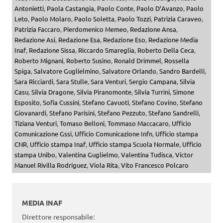
Antonietti
,
Paola Castangia
,
Paolo Conte
,
Paolo D’Avanzo
,
Paolo
Leto
,
Paolo Molaro
,
Paolo Soletta
,
Paolo Tozzi
,
Patrizia Caraveo
,
Patrizia Faccaro
,
Pierdomenico Memeo
,
Redazione Ansa
,
Redazione Asi
,
Redazione Esa
,
Redazione Eso
,
Redazione Media
Inaf
,
Redazione Sissa
,
Riccardo Smareglia
,
Roberto Della Ceca
,
Roberto Mignani
,
Roberto Susino
,
Ronald Drimmel
,
Rossella
Spiga
,
Salvatore Guglielmino
,
Salvatore Orlando
,
Sandro Bardelli
,
Sara Ricciardi
,
Sara Stulle
,
Sara Venturi
,
Sergio Campana
,
Silvia
Casu
,
Silvia Dragone
,
Silvia Piranomonte
,
Silvia Turrini
,
Simone
Esposito
,
Sofia Cussini
,
Stefano Cavuoti
,
Stefano Covino
,
Stefano
Giovanardi
,
Stefano Parisini
,
Stefano Pezzuto
,
Stefano Sandrelli
,
Tiziana Venturi
,
Tomaso Belloni
,
Tommaso Maccacaro
,
Ufficio
Comunicazione Gssi
,
Ufficio Comunicazione Infn
,
Ufficio stampa
CNR
,
Ufficio stampa Inaf
,
Ufficio stampa Scuola Normale
,
Ufficio
stampa Unibo
,
Valentina Guglielmo
,
Valentina Tudisca
,
Víctor
Manuel Rivilla Rodríguez
,
Viola Rita
,
Vito Francesco Polcaro
MEDIA INAF
Direttore responsabile: