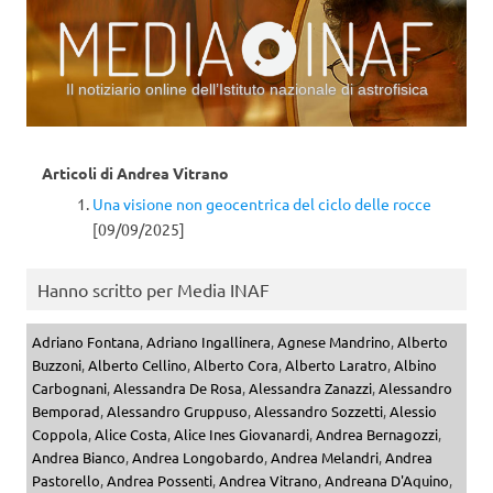
Il notiziario online dell’Istituto nazionale di astrofisica
Vai al contenuto
Articoli di
Andrea Vitrano
Una visione non geocentrica del ciclo delle rocce
[09/09/2025]
Hanno scritto per Media INAF
Adriano Fontana
,
Adriano Ingallinera
,
Agnese Mandrino
,
Alberto
Buzzoni
,
Alberto Cellino
,
Alberto Cora
,
Alberto Laratro
,
Albino
Carbognani
,
Alessandra De Rosa
,
Alessandra Zanazzi
,
Alessandro
Bemporad
,
Alessandro Gruppuso
,
Alessandro Sozzetti
,
Alessio
Coppola
,
Alice Costa
,
Alice Ines Giovanardi
,
Andrea Bernagozzi
,
Andrea Bianco
,
Andrea Longobardo
,
Andrea Melandri
,
Andrea
Pastorello
,
Andrea Possenti
,
Andrea Vitrano
,
Andreana D'Aquino
,