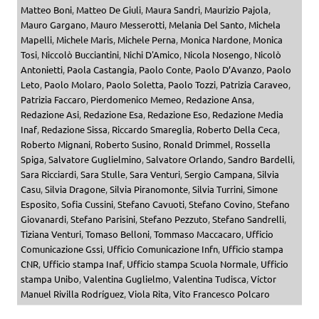
Matteo Boni
,
Matteo De Giuli
,
Maura Sandri
,
Maurizio Pajola
,
Mauro Gargano
,
Mauro Messerotti
,
Melania Del Santo
,
Michela
Mapelli
,
Michele Maris
,
Michele Perna
,
Monica Nardone
,
Monica
Tosi
,
Niccolò Bucciantini
,
Nichi D'Amico
,
Nicola Nosengo
,
Nicolò
Antonietti
,
Paola Castangia
,
Paolo Conte
,
Paolo D’Avanzo
,
Paolo
Leto
,
Paolo Molaro
,
Paolo Soletta
,
Paolo Tozzi
,
Patrizia Caraveo
,
Patrizia Faccaro
,
Pierdomenico Memeo
,
Redazione Ansa
,
Redazione Asi
,
Redazione Esa
,
Redazione Eso
,
Redazione Media
Inaf
,
Redazione Sissa
,
Riccardo Smareglia
,
Roberto Della Ceca
,
Roberto Mignani
,
Roberto Susino
,
Ronald Drimmel
,
Rossella
Spiga
,
Salvatore Guglielmino
,
Salvatore Orlando
,
Sandro Bardelli
,
Sara Ricciardi
,
Sara Stulle
,
Sara Venturi
,
Sergio Campana
,
Silvia
Casu
,
Silvia Dragone
,
Silvia Piranomonte
,
Silvia Turrini
,
Simone
Esposito
,
Sofia Cussini
,
Stefano Cavuoti
,
Stefano Covino
,
Stefano
Giovanardi
,
Stefano Parisini
,
Stefano Pezzuto
,
Stefano Sandrelli
,
Tiziana Venturi
,
Tomaso Belloni
,
Tommaso Maccacaro
,
Ufficio
Comunicazione Gssi
,
Ufficio Comunicazione Infn
,
Ufficio stampa
CNR
,
Ufficio stampa Inaf
,
Ufficio stampa Scuola Normale
,
Ufficio
stampa Unibo
,
Valentina Guglielmo
,
Valentina Tudisca
,
Víctor
Manuel Rivilla Rodríguez
,
Viola Rita
,
Vito Francesco Polcaro