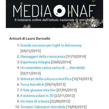
Il notiziario online dell’Istituto nazionale di astrofisica
Vai al contenuto
Articoli di
Laura Daricello
Grande successo per Light in Astronomy
[04/12/2015]
Messaggeri della conoscenza
[31/10/2014]
Esperienza inSegna
[20/02/2014]
Un novembre carico carico di … Astrokids!
[02/11/2013]
Volontari della cultura scientifica
[10/10/2013]
Torna AstroKids
[09/10/2013]
Il Sole giovane Iota Hor
[07/05/2013]
Il sistema solare in 3D
[23/11/2012]
Un mare di scienza
[22/06/2012]
Tornano i laboratori Astrokids
[10/04/2012]