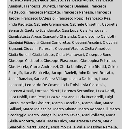
Annibali
,
Francesca Brunetti
,
Francesca Damiani
,
Francesca
Matteucci
,
Francesca Mazzotta
,
Francesca Panessa
,
Francesca
Taddei
,
Francesco D'Alessio
,
Francesco Poppi
,
Francesco Rea
,
Frida Paolella
,
Gabriele Cremonese
,
Gabriele Ghisellini
,
Gabriella
Bernardi
,
Gaetano Scandariato
,
Gaia Lops
,
Gaia Mantovani
,
Giambattista Aresu
,
Giancarlo Ghirlanda
,
Giangiacomo Gandolfi
,
Gianluigi Filippelli
,
Gianni Comoretto
,
Giovanni Anselmi
,
Giovanni
Bignami
,
Giovanni Pareschi
,
Giovanni Vladilo
,
Giulia Amodeo
,
Giulia Bonelli
,
Giulia Iafrate
,
Giulia Mantovani
,
Giuseppe Bono
,
Giuseppe Cutispoto
,
Giuseppe Fiasconaro
,
Giuseppina Pulcrano
,
Giusi Micela
,
Gloria Andreuzzi
,
Gloria Nobile
,
Guido Risaliti
,
Guido
Sbrogiò
,
Ilaria Barricella
,
Jacopo Danieli
,
John Robert Brucato
,
Josef Ranzino
,
Karina Baeza Villagra
,
Laura Daricello
,
Laura
Leonardi
,
Leonardo De Cosmo
,
Licia Troisi
,
Livia Giacomini
,
Lorenzo Amati
,
Lorenzo Pizzuti
,
Lorenzo Secondino
,
Luca Nardi
,
Luca Nobili
,
Luca Perri
,
Luca Valenziano
,
Lucia Bucciarelli
,
Luigi
Guzzo
,
Marcello Giroletti
,
Marco Castellani
,
Marco Dian
,
Marco
Galliani
,
Marco Malaspina
,
Marco Minuto
,
Marco Roncadelli
,
Marco
Scodeggio
,
Marco Stangalini
,
Marco Tavani
,
Mari Polletta
,
Maria
Giulia Andretta
,
Maria Teresa Fulco
,
Mariateresa Crosta
,
Mario
Guarcello
,
Marta Burgay
,
Massimo Della Valle
,
Massimo Ramella
,