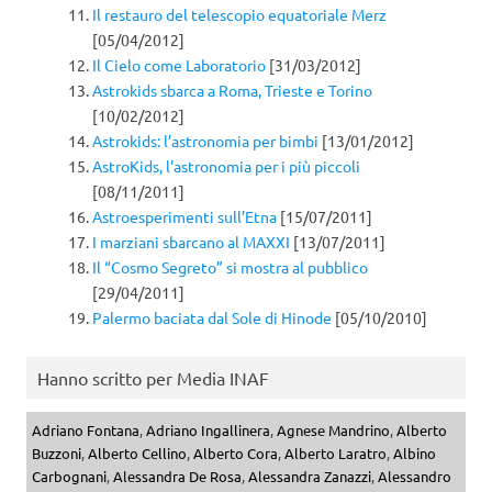
Il restauro del telescopio equatoriale Merz
[05/04/2012]
Il Cielo come Laboratorio
[31/03/2012]
Astrokids sbarca a Roma, Trieste e Torino
[10/02/2012]
Astrokids: l’astronomia per bimbi
[13/01/2012]
AstroKids, l’astronomia per i più piccoli
[08/11/2011]
Astroesperimenti sull’Etna
[15/07/2011]
I marziani sbarcano al MAXXI
[13/07/2011]
Il “Cosmo Segreto” si mostra al pubblico
[29/04/2011]
Palermo baciata dal Sole di Hinode
[05/10/2010]
Hanno scritto per Media INAF
Adriano Fontana
,
Adriano Ingallinera
,
Agnese Mandrino
,
Alberto
Buzzoni
,
Alberto Cellino
,
Alberto Cora
,
Alberto Laratro
,
Albino
Carbognani
,
Alessandra De Rosa
,
Alessandra Zanazzi
,
Alessandro