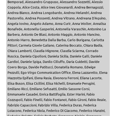
Bemporad
,
Alessandro Gruppuso
,
Alessandro Sozzetti
,
Alessio
Coppola
,
Alice Costa
,
Alice Ines Giovanardi
,
Andrea Bernagozzi
,
Andrea Bianco
,
Andrea Longobardo
,
Andrea Melandri
,
Andrea
Pastorello
,
Andrea Possenti
,
Andrea Vitrano
,
Andreana D'Aquino
,
Angela Iovino
,
Angelo Adamo
,
Anna Curir
,
Anna Wolter
,
Annalisa
Bonafede
,
Antonella Gasperini
,
Antonella Varaschin
,
Antonino La
Barbera
,
Antonio De Blasi
,
Antonio Maggio
,
Antonio Mancino
,
Antonio Marro
,
Benedetta Dalla Barba
,
Carlo Burigana
,
Carlotta
Pittori
,
Carmela Gioele Galiano
,
Caterina Boccato
,
Chiara Badia
,
Chiara Lamberti
,
Claudia Mignone
,
Claudia Sciarma
,
Corrado
Ruscica
,
Daniela Cipolloni
,
Daniela Sicilia
,
Daniele Galli
,
Daniele
Gardiol
,
Daniele Spiga
,
Danilo Cilluffo
,
Daria Guidetti
,
Davide
Coero Borga
,
Davide Patitucci
,
Donatella Romano
,
Edwige
Pezzulli
,
Ego-Virgo Communication Office
,
Elena Lazzaretto
,
Elena
Mazzotta Epifani
,
Elena Rasia
,
Eleonora Ferroni
,
Eliana Lacorte
,
Elisa Buson
,
Elisa Cicillini
,
Elisa Nichelli
,
Emanuele Perugini
,
Emiliano Ricci
,
Emiliano Sefusatti
,
Emilio Sassone Corsi
,
Emmanuele Casadei
,
Enrica Battifoglia
,
Ester Marini
,
Fabio
Cozzupoli
,
Fabio Finelli
,
Fabio Fontanot
,
Fabio Gironi
,
Fabio Reale
,
Fabrizio Capaccioni
,
Fabrizio Villa
,
Federica Duras
,
Federica
Loiacono
,
Federica Niola
,
Federico Di Giacomo
,
Federico Manzini
,
Federico Paletta
,
Felicia Barbato
,
Francesca Aloisio
,
Francesca