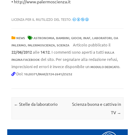
• http://www.palermoscienza.it
LICENZA PER IL RIUTILIZZO DEL TESTO:
,
,
,
,
,
NEWS
ASTRONOMIA
BAMBINI
GIOCHI
INAF
LABORATORI
OA
,
,
Articolo pubblicato il
PALERMO
PALERMOSCIENZA
SCIENZA
22/06/2012
alle
14:12
. I commenti sono aperti a tutti
SULLA
del sito. Per segnalare alla redazione refusi,
PAGINA FACEBOOK
imprecisioni ed errori è invece disponibile un
.
MODULO DEDICATO
Doi:
10.20371/INAF/2724-2641/25252
Navigazione articolo
←
Stelle da laboratorio
Scienza buona e cattiva in
TV
→