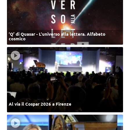
‘Q’ di Quasar - L'universo alla lettera. Alfabeto
cosmico
Al via il Cospar 2026 a Firenze