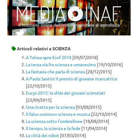
Il notiziario online dell’Istituto nazionale di astrofisica
Vai al contenuto
Articoli relativi a
SCIENZA
A Tolosa apre Esof 2018
[09/07/2018]
La terza via fra scienza e umanesimo
[19/10/2016]
La fantasia che parla di scienza
[28/12/2015]
A Paola Santini il premio di giovane ricercatrice
[22/10/2015]
Eucys 2015: la sfida dei giovani scienziati
[22/09/2015]
Una ricetta per la scienza
[03/08/2015]
Il falso ossimoro scienza e musica
[22/10/2014]
La scienza sotto l’ombrellone
[18/08/2014]
Il tempo, la scienza e la fede
[11/04/2014]
La città dei robot
[07/03/2014]