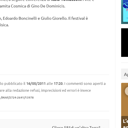
alamita Cosmica di Gino De Dominicis.
 Edoardo Boncinelli e Giulio Giorello. Il festival è
isica.
A
lo pubblicato il
16/05/2011
alle
17:20
. I commenti sono aperti a
re alla redazione refusi, imprecisioni ed errori è invece
1/INAF/2724-2641/13978
L’
ag
Gliese 581d: un’altra Terra?
→