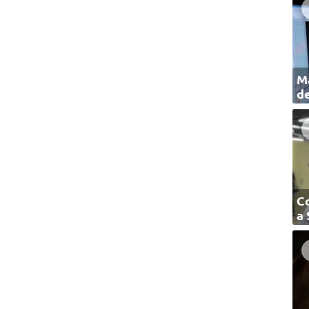
Ma
de
C
a