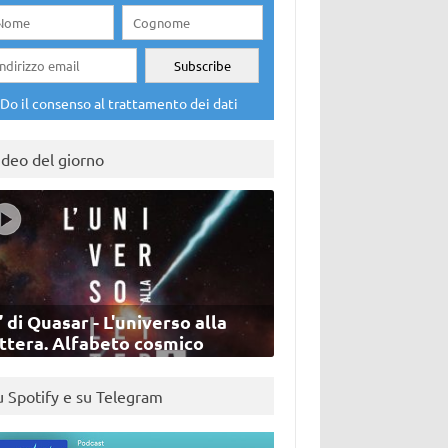
Do il consenso al trattamento dei dati
ideo del giorno
’ di Quasar - L'universo alla
ettera. Alfabeto cosmico
u Spotify e su Telegram