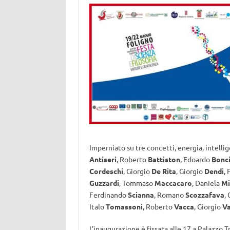
Imperniato su tre concetti, energia, intelli
Antiseri
, Roberto
Battiston
, Edoardo
Bonci
Cordeschi
, Giorgio
De Rita
, Giorgio
Dendi
,
Guzzardi
, Tommaso
Maccacaro
, Daniela
Mi
Ferdinando
Scianna
, Romano
Scozzafava
,
Italo
Tomassoni
, Roberto
Vacca
, Giorgio
Va
L’inaugurazione è fissata alle 17 a Palazzo T