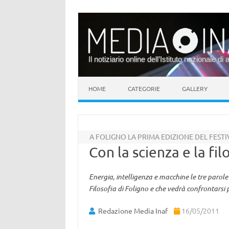
Il notiziario online dell’Istituto nazionale di 
Vai al contenuto
HOME
CATEGORIE
GALLERY
A FOLIGNO LA PRIMA EDIZIONE DEL FESTI
Con la scienza e la fil
Energia, intelligenza e macchine le tre parole 
Filosofia di Foligno e che vedrà confrontarsi p
Redazione Media Inaf
16/05/2011