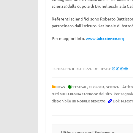
scienza: dalla cupola di Brunelleschi alla C
Referenti scientifici sono Roberto Battiston,
patrocinato dall’Istituto Nazionale di Astrof
Per maggiori info:
www.
labscienze
.org
LICENZA PER IL RIUTILIZZO DEL TESTO:
,
,
Artico
NEWS
FESTIVAL
FILOSOFIA
SCIENZA
tutti
del sito. Per segnala
SULLA PAGINA FACEBOOK
disponibile un
.
Doi:
MODULO DEDICATO
10.2037
Navigazione articolo
←
Ultima corsa per l’Endeavour