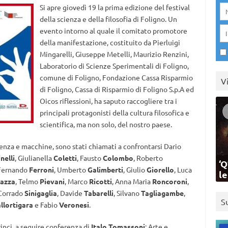
Si apre giovedì 19 la prima edizione del festival
della scienza e della filosofia di Foligno. Un
evento intorno al quale il comitato promotore
della manifestazione, costituito da Pierluigi
Mingarelli, Giuseppe Metelli, Maurizio Renzini,
Laboratorio di Scienze Sperimentali di Foligno,
comune di Foligno, Fondazione Cassa Risparmio
V
di Foligno, Cassa di Risparmio di Foligno S.p.A ed
Oicos riflessioni, ha saputo raccogliere tra i
principali protagonisti della cultura filosofica e
scientifica, ma non solo, del nostro paese.
genza e macchine, sono stati chiamati a confrontarsi Dario
nelli
, Giulianella
Coletti
, Fausto
Colombo
, Roberto
‘Q
 Fernando
Ferroni
, Umberto
Galimberti
, Giulio
Giorello
, Luca
l
azza
, Telmo
Pievani
, Marco
Ricotti
, Anna Maria
Roncoroni
,
 Corrado
Sinigaglia
, Davide
Tabarelli
, Silvano
Tagliagambe
,
S
llortigara
e Fabio
Veronesi
.
rinci, a seguire conferenza di
Italo Tomassoni
: Arte e