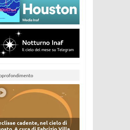
pprofondimento
eclisse cadente, nel cielo di
osto. A cura di Fabrizio Villa