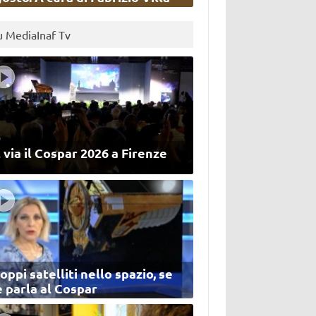
u MediaInaf Tv
 via il Cospar 2026 a Firenze
oppi satelliti nello spazio, se
 parla al Cospar