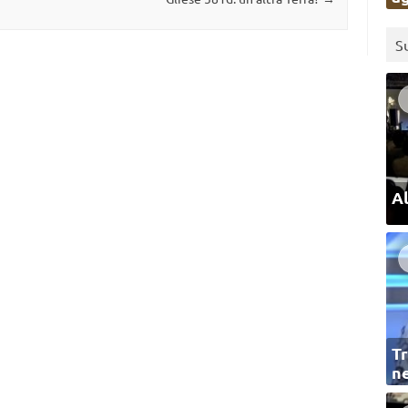
S
Al
Tr
ne