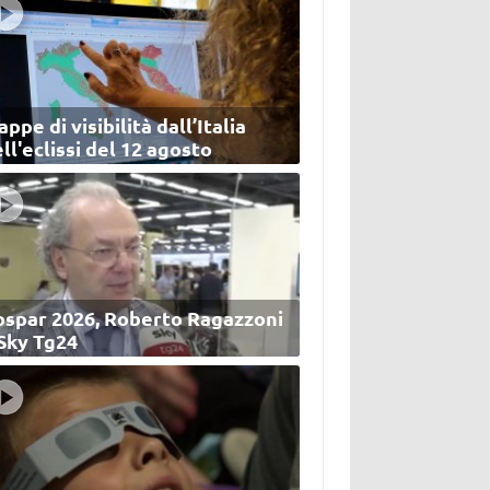
ppe di visibilità dall’Italia
ll'eclissi del 12 agosto
ospar 2026, Roberto Ragazzoni
 Sky Tg24