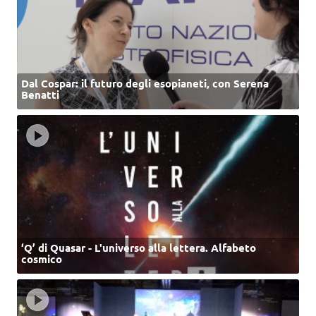
Dal Cospar: il futuro degli esopianeti, con Serena
Benatti
‘Q’ di Quasar - L'universo alla lettera. Alfabeto
cosmico