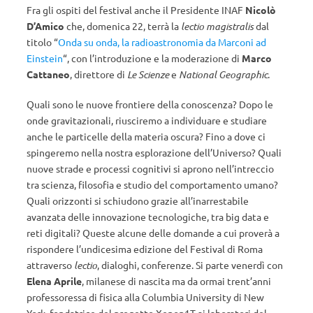
Fra gli ospiti del festival anche il Presidente INAF
Nicolò
D’Amico
che, domenica 22, terrà la
lectio magistralis
dal
titolo “
Onda su onda, la radioastronomia da Marconi ad
Einstein
“, con l’introduzione e la moderazione di
Marco
Cattaneo
, direttore di
Le Scienze
e
National Geographic
.
Quali sono le nuove frontiere della conoscenza? Dopo le
onde gravitazionali, riusciremo a individuare e studiare
anche le particelle della materia oscura? Fino a dove ci
spingeremo nella nostra esplorazione dell’Universo? Quali
nuove strade e processi cognitivi si aprono nell’intreccio
tra scienza, filosofia e studio del comportamento umano?
Quali orizzonti si schiudono grazie all’inarrestabile
avanzata delle innovazione tecnologiche, tra big data e
reti digitali? Queste alcune delle domande a cui proverà a
rispondere l’undicesima edizione del Festival di Roma
attraverso
lectio
, dialoghi, conferenze. Si parte venerdì con
Elena Aprile
, milanese di nascita ma da ormai trent’anni
professoressa di fisica alla Columbia University di New