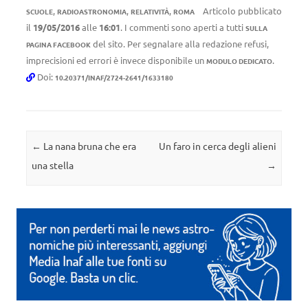
,
,
,
Articolo pubblicato
SCUOLE
RADIOASTRONOMIA
RELATIVITÀ
ROMA
il
19/05/2016
alle
16:01
. I commenti sono aperti a tutti
SULLA
del sito. Per segnalare alla redazione refusi,
PAGINA FACEBOOK
imprecisioni ed errori è invece disponibile un
.
MODULO DEDICATO
Doi:
10.20371/INAF/2724-2641/1633180
Navigazione articolo
←
La nana bruna che era
Un faro in cerca degli alieni
una stella
→