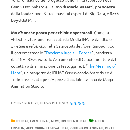
York, fondatrice del progetto Xenon1T ai laboratori del
Gran Sasso. Sabato è il turno di
Mario Rasetti
, presidente
della fondazione ISI fra i massimi esperti di Big Data, e
Seth
Loyd
del MIT.
Ma c’è anche posto per exhibit e spettacoli
. Come la
videoinstallazione realizzata da Media INAF e dal titolo
Einstein e relatività
, nella Sala ospiti del foyer Sinopoli. Con
il cortometraggio “
Facciamo luce sul Fotone
”, prodotto
dall’INAF-Osservatorio Astronomico di Capodimonte e dal
collettivo di animazione LaTestuggine. E “
The Meaning of
Light
”, un progetto dell’INAF-Osservatorio Astrofisico di
Torino realizzato per l’Agenzia Spaziale Italiana da Maga
Animation Studio.
LICENZA PER IL RIUTILIZZO DEL TESTO:
,
,
,
,
EDUINAF
EVENTI
INAF
NEWS
PRESIDENTE INAF
ALBERT
,
,
,
,
,
EINSTEIN
AUDITORIUM
FESTIVAL
INAF
ONDE GRAVITAZIONALI
PER LE