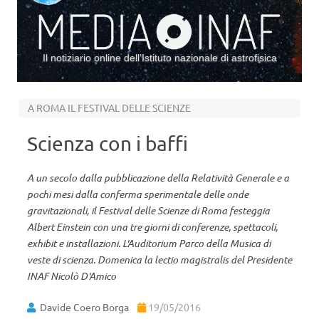
Il notiziario online dell’Istituto nazionale di astrofisica
Vai al contenuto
A ROMA IL FESTIVAL DELLE SCIENZE
Scienza con i baffi
A un secolo dalla pubblicazione della Relatività Generale e a
pochi mesi dalla conferma sperimentale delle onde
gravitazionali, il Festival delle Scienze di Roma festeggia
Albert Einstein con una tre giorni di conferenze, spettacoli,
exhibit e installazioni. L'Auditorium Parco della Musica di
veste di scienza. Domenica la lectio magistralis del Presidente
INAF Nicolò D'Amico
Davide Coero Borga
19/05/2016