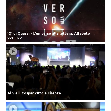
‘Q’ di Quasar - L'universo alla lettera. Alfabeto
cosmico
Al via il Cospar 2026 a Firenze