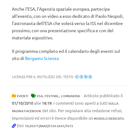
Anche l’ESA, l’Agenzia spaziale europea, partecipa
all’evento, con un video a esso dedicato di Paolo Nespoli,
l’astronauta dell’ESA che volerà verso la ISS nel dicembre
prossimo, con una presentazione specifica e con del
materiale espositivo.
Il programma completo ed il calendario degli eventi sul
sito di
Bergamo Scienza
LICENZA PER IL RIUTILIZZO DEL TESTO:
,
,
Articolo pubblicato il
EVENTI
ESA
FESTIVAL
LOMBARDIA
01/10/2010
alle
16:19
. I commenti sono aperti a tutti
SULLA
del sito. Per segnalare alla redazione refusi,
PAGINA FACEBOOK
imprecisioni ed errori è invece disponibile un
.
MODULO DEDICATO
Doi:
10.20371/INAF/2724-2641/7615