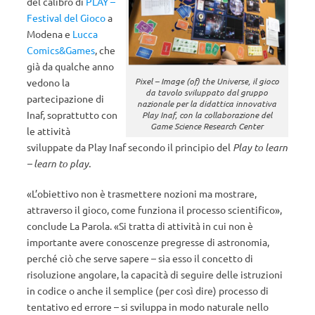
del calibro di
PLAY –
Festival del Gioco
a
Modena e
Lucca
Comics&Games
, che
già da qualche anno
Pixel – Image (of) the Universe, il gioco
vedono la
da tavolo sviluppato dal gruppo
partecipazione di
nazionale per la didattica innovativa
Inaf, soprattutto con
Play Inaf, con la collaborazione del
Game Science Research Center
le attività
sviluppate da Play Inaf secondo il principio del
Play to learn
– learn to play.
«L’obiettivo non è trasmettere nozioni ma mostrare,
attraverso il gioco, come funziona il processo scientifico»,
conclude La Parola. «Si tratta di attività in cui non è
importante avere conoscenze pregresse di astronomia,
perché ciò che serve sapere – sia esso il concetto di
risoluzione angolare, la capacità di seguire delle istruzioni
in codice o anche il semplice (per così dire) processo di
tentativo ed errore – si sviluppa in modo naturale nello