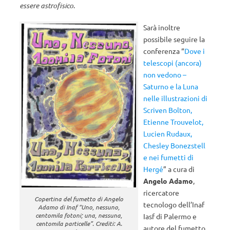
essere astrofisico
.
Sarà inoltre
possibile seguire la
conferenza “
Dove i
telescopi (ancora)
non vedono –
Saturno e la Luna
nelle illustrazioni di
Scriven Bolton,
Etienne Trouvelot,
Lucien Rudaux,
Chesley Bonezstell
e nei fumetti di
Hergé
” a cura di
Angelo Adamo
,
ricercatore
Copertina del fumetto di Angelo
tecnologo dell’Inaf
Adamo di Inaf “Uno, nessuno,
centomila fotoni; una, nessuna,
Iasf di Palermo e
centomila particelle”. Crediti: A.
autore del fumetto