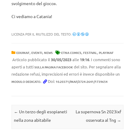
svolgimento del gioco».
Ci vediamo a Catania!
LICENZA PER IL RIUTILIZZO DEL TESTO:
,
,
,
,
EDUINAF
EVENTI
NEWS
ETNA COMICS
FESTIVAL
PLAYINAF
Articolo pubblicato il
30/05/2023
alle
19:16
. I commenti sono
aperti a tutti
del sito. Per segnalare alla
SULLA PAGINA FACEBOOK
redazione refusi, imprecisioni ed errori è invece disponibile un
.
Doi:
MODULO DEDICATO
10.20371/INAF/2724-2641/1739654
Navigazione articolo
←
Un terzo degli esopianeti
La supernova Sn 2023ixf
nella zona abitabile
osservata al Tng
→