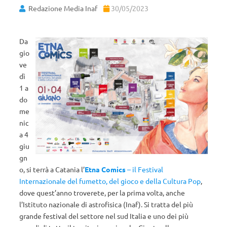
Redazione Media Inaf
30/05/2023
Da
gio
ve
dì
1 a
do
me
nic
a 4
giu
gn
o, si terrà a Catania l’
Etna Comics
– il Festival
Internazionale del fumetto, del gioco e della Cultura Pop
,
dove quest’anno troverete, per la prima volta, anche
l’Istituto nazionale di astrofisica (Inaf). Si tratta del più
grande festival del settore nel sud Italia e uno dei più