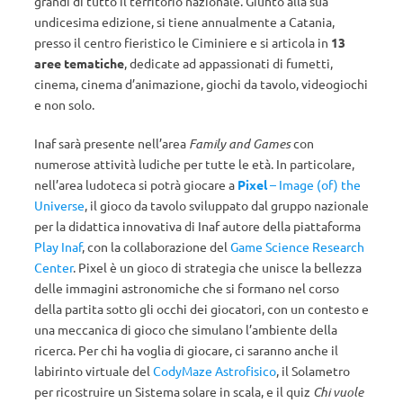
grandi di tutto il territorio nazionale. Giunto alla sua
undicesima edizione, si tiene annualmente a Catania,
presso il centro fieristico le Ciminiere e si articola in
13
aree tematiche
, dedicate ad appassionati di fumetti,
cinema, cinema d’animazione, giochi da tavolo, videogiochi
e non solo.
Inaf sarà presente nell’area
Family and Games
con
numerose attività ludiche per tutte le età. In particolare,
nell’area ludoteca si potrà giocare a
Pixel
– Image (of) the
Universe
, il gioco da tavolo sviluppato dal gruppo nazionale
per la didattica innovativa di Inaf autore della piattaforma
Play Inaf
, con la collaborazione del
Game Science Research
Center
. Pixel è un gioco di strategia che unisce la bellezza
delle immagini astronomiche che si formano nel corso
della partita sotto gli occhi dei giocatori, con un contesto e
una meccanica di gioco che simulano l’ambiente della
ricerca. Per chi ha voglia di giocare, ci saranno anche il
labirinto virtuale del
CodyMaze Astrofisico
, il Solametro
per ricostruire un Sistema solare in scala, e il quiz
Chi vuole