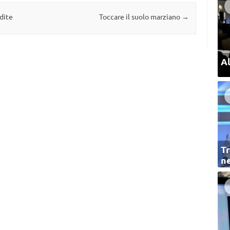
udite
Toccare il suolo marziano
→
Al
Tr
ne