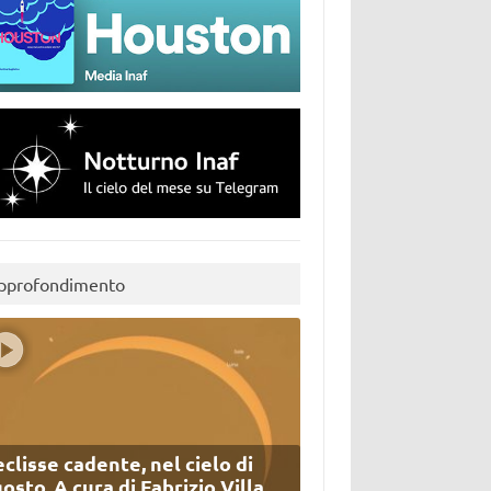
pprofondimento
eclisse cadente, nel cielo di
osto. A cura di Fabrizio Villa