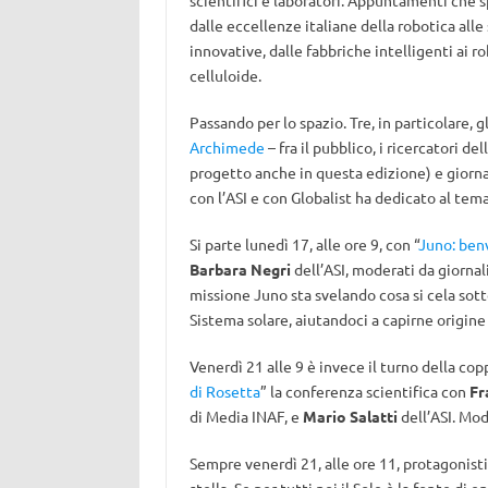
scientifici e laboratori. Appuntamenti che 
dalle eccellenze italiane della robotica alle
innovative, dalle fabbriche intelligenti ai ro
celluloide.
Passando per lo spazio. Tre, in particolare, 
Archimede
– fra il pubblico, i ricercatori de
progetto anche in questa edizione) e giornal
con l’ASI e con Globalist ha dedicato al tema
Si parte lunedì 17, alle ore 9, con “
Juno: ben
Barbara Negri
dell’ASI, moderati da giornal
missione Juno sta svelando cosa si cela sotto
Sistema solare, aiutandoci a capirne origine
Venerdì 21 alle 9 è invece il turno della copp
di Rosetta
” la conferenza scientifica con
Fr
di Media INAF, e
Mario Salatti
dell’ASI. Mo
Sempre venerdì 21, alle ore 11, protagonisti