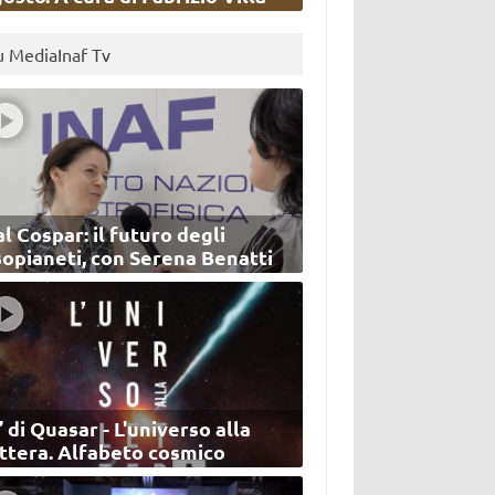
u MediaInaf Tv
l Cospar: il futuro degli
sopianeti, con Serena Benatti
’ di Quasar - L'universo alla
ettera. Alfabeto cosmico