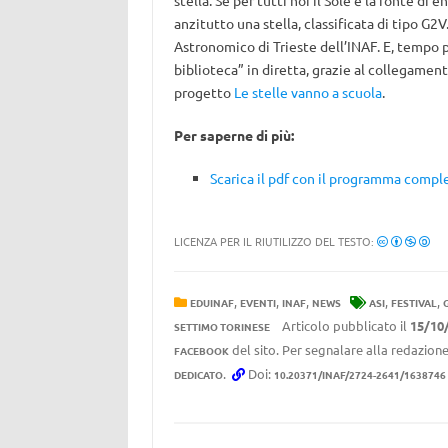
stella. Se per tutti noi il Sole è la fonte di e
anzitutto una stella, classificata di tipo G2
Astronomico di Trieste dell’INAF. E, tempo p
biblioteca” in diretta, grazie al collegament
progetto
Le stelle vanno a scuola
.
Per saperne di più:
Scarica il pdf con il programma compl
LICENZA PER IL RIUTILIZZO DEL TESTO:
,
,
,
,
,
EDUINAF
EVENTI
INAF
NEWS
ASI
FESTIVAL
Articolo pubblicato il
15/10
SETTIMO TORINESE
del sito. Per segnalare alla redazione
FACEBOOK
.
Doi:
DEDICATO
10.20371/INAF/2724-2641/1638746