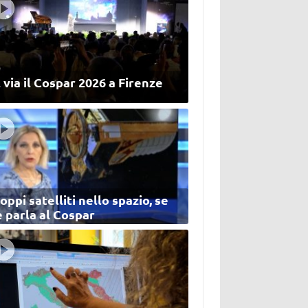
 via il Cospar 2026 a Firenze
oppi satelliti nello spazio, se
 parla al Cospar