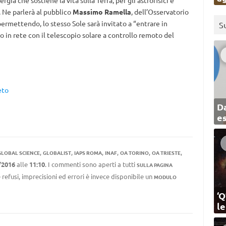
nergia che sostiene la vita sulla Terra, per gli astrofisici è
V. Ne parlerà al pubblico
Massimo Ramella
, dell’Osservatorio
ermettendo, lo stesso Sole sarà invitato a “entrare in
S
o in rete con il telescopio solare a controllo remoto del
eto
Da
e
,
,
,
,
,
,
GLOBAL SCIENCE
GLOBALIST
IAPS ROMA
INAF
OA TORINO
OA TRIESTE
/2016
alle
11:10
. I commenti sono aperti a tutti
SULLA PAGINA
 refusi, imprecisioni ed errori è invece disponibile un
MODULO
‘Q
l