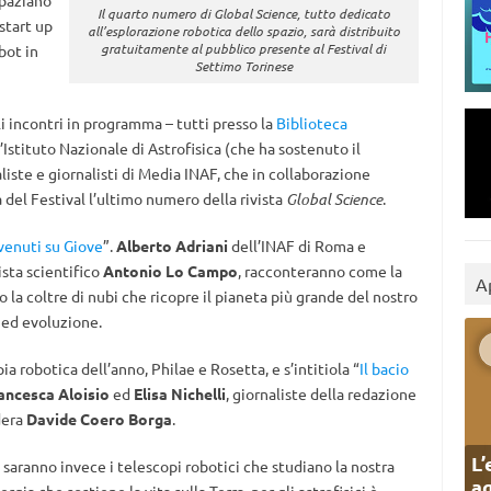
spaziano
Il quarto numero di Global Science, tutto dedicato
 start up
all’esplorazione robotica dello spazio, sarà distribuito
gratuitamente al pubblico presente al Festival di
bot in
Settimo Torinese
gli incontri in programma – tutti presso la
Biblioteca
ll’Istituto Nazionale di Astrofisica (che ha sostenuto il
iste e giornalisti di Media INAF, che in collaborazione
 del Festival l’ultimo numero della rivista
Global Science
.
venuti su Giove
”.
Alberto Adriani
dell’INAF di Roma e
ista scientifico
Antonio Lo Campo
, racconteranno come la
A
 la coltre di nubi che ricopre il pianeta più grande del nostro
 ed evoluzione.
ia robotica dell’anno, Philae e Rosetta, e s’intitiola “
Il bacio
ancesca Aloisio
ed
Elisa Nichelli
, giornaliste della redazione
dera
Davide Coero Borga
.
L’
 saranno invece i telescopi robotici che studiano la nostra
ag