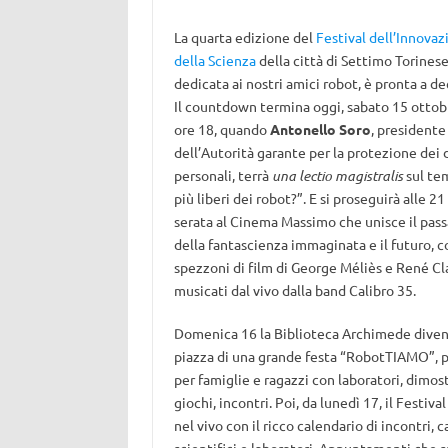
La quarta edizione del
Festival dell’Innovaz
della Scienza
della città di Settimo Torinese
dedicata ai nostri amici robot, è pronta a de
Il countdown termina oggi, sabato 15 ottobr
ore 18, quando
Antonello Soro
, presidente
dell’Autorità garante per la protezione dei 
personali, terrà
una lectio magistralis
sul te
più liberi dei robot?”. E si proseguirà alle 2
serata al Cinema Massimo che unisce il pas
della fantascienza immaginata e il futuro, c
spezzoni di film di George Méliès e René Cl
musicati dal vivo dalla band Calibro 35.
Domenica 16 la Biblioteca Archimede diven
piazza di una grande festa “RobotTIAMO”, 
per famiglie e ragazzi con laboratori, dimost
giochi, incontri. Poi, da lunedì 17, il Festiva
nel vivo con il ricco calendario di incontri, c