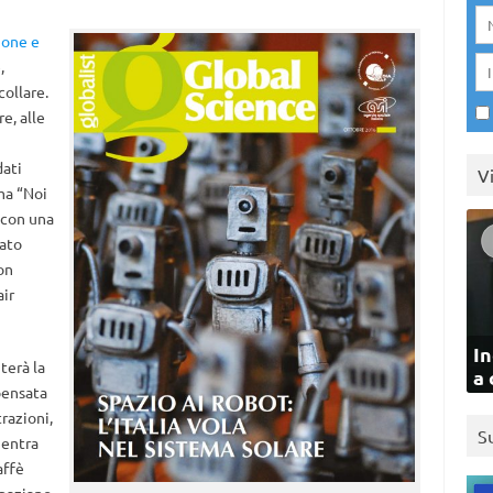
ione e
,
collare.
e, alle
dati
V
ma “Noi
1 con una
sato
on
air
In
terà la
a 
pensata
razioni,
S
l entra
affè