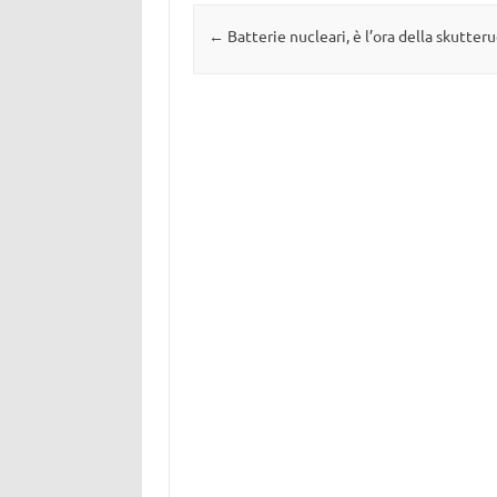
Navigazione articolo
←
Batterie nucleari, è l’ora della skutter