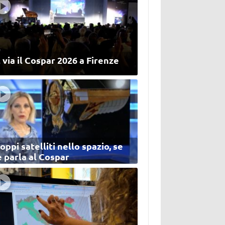
 via il Cospar 2026 a Firenze
oppi satelliti nello spazio, se
 parla al Cospar