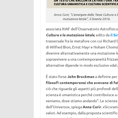
Anna Curir, “L’emergere della Terza Cultura e l
mutazione letale”, il Sirente 2016.
associata INAF dell’Osservatorio Astrofisico 
Cultura e la mutazione letale
, edito da
il S
trasversale fra le metafore con cui Richard
di Wilfred Bion, Ernst Mayr e Noham Chomsk
divenire alternativamente una mutazione letal
sopravvivere a una contemporaneità frizzant
alternative dipende in modo esclusivo «dal p
È stato forse
John Brockman
a definire per
filosofi
contemporanei che avevano di fatt
ciò che riguarda gli aspetti più profondi de
scienza è umanistica perché contribuisce a 
veniamo, dove stiamo andando”. Le scienze in
dell’Universo», spiega
Anna Curir
. «Sicuram
valori. Ad esempio, dalla proposta scientifi