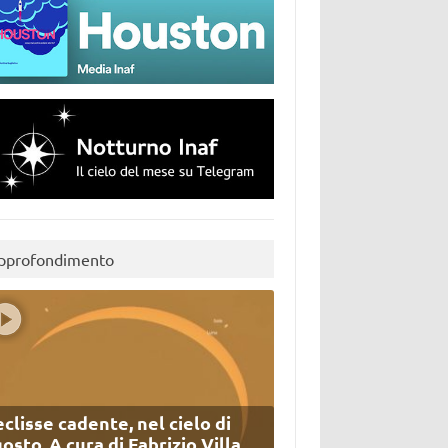
pprofondimento
eclisse cadente, nel cielo di
osto. A cura di Fabrizio Villa