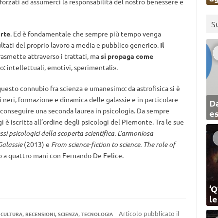
forzati ad assumerci la responsabilità del nostro benessere e
S
arte
. Ed è fondamentale che sempre più tempo venga
sultati del proprio lavoro a media e pubblico generico.
Il
trasmette attraverso i trattati, ma
si propaga come
o: intellettuali, emotivi, sperimentali».
esto connubio fra scienza e umanesimo: da astrofisica si è
 neri, formazione e dinamica delle galassie e in particolare
Da
r conseguire una seconda laurea in psicologia. Da sempre
e
i è iscritta all’ordine degli psicologi del Piemonte. Tra le sue
ssi psicologici della scoperta scientifica. L’armoniosa
Galassie
(2013) e
From science-fiction to science. The role of
to a quattro mani con Fernando De Felice.
‘Q
l
,
,
,
Articolo pubblicato il
CULTURA
RECENSIONI
SCIENZA
TECNOLOGIA