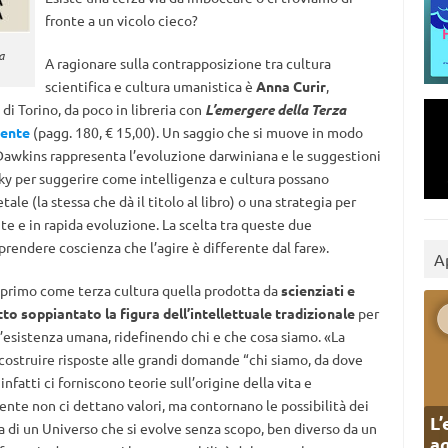
fronte a un vicolo cieco?
a
A ragionare sulla contrapposizione tra cultura
scientifica e cultura umanistica è
Anna Curir
,
di Torino, da poco in libreria con
L’emergere della Terza
irente
(pagg. 180, € 15,00). Un saggio che si muove in modo
 Dawkins rappresenta l’evoluzione darwiniana e le suggestioni
y per suggerire come intelligenza e cultura possano
e (la stessa che dà il titolo al libro) o una strategia per
e e in rapida evoluzione. La scelta tra queste due
rendere coscienza che l’agire è differente dal fare».
A
 primo come terza cultura quella prodotta da
scienziati e
o soppiantato la figura dell’intellettuale tradizionale
per
ll’esistenza umana, ridefinendo chi e che cosa siamo. «La
costruire risposte alle grandi domande “chi siamo, da dove
fatti ci forniscono teorie sull’origine della vita e
ente non ci dettano valori, ma contornano le possibilità dei
L’
ca di un Universo che si evolve senza scopo, ben diverso da un
ag