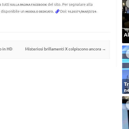
a tutti
del sito. Per segnalare alla
SULLA PAGINA FACEBOOK
e disponibile un
.
Doi:
MODULO DEDICATO
10.20371/INAF/2724-
Al
o in HD
Misteriosi brillamenti X colpiscono ancora
→
Tr
ne