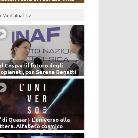
u MediaInaf Tv
l Cospar: il futuro degli
sopianeti, con Serena Benatti
’ di Quasar - L'universo alla
ettera. Alfabeto cosmico