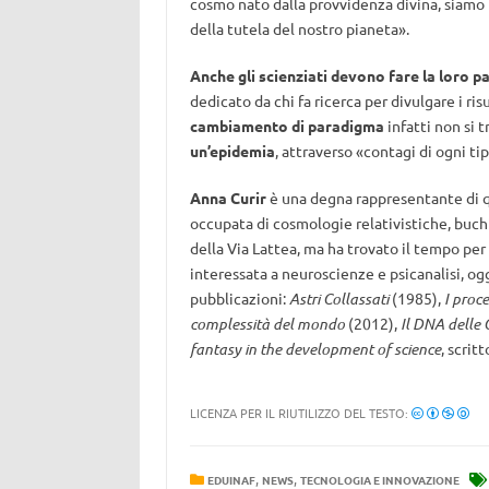
cosmo nato dalla provvidenza divina, siamo 
della tutela del nostro pianeta».
Anche gli scienziati devono fare la loro p
dedicato da chi fa ricerca per divulgare i ri
cambiamento di paradigma
infatti non si 
un’epidemia
, attraverso «contagi di ogni tip
Anna Curir
è una degna rappresentante di qu
occupata di cosmologie relativistiche, buchi
della Via Lattea, ma ha trovato il tempo pe
interessata a neuroscienze e psicanalisi, ogg
pubblicazioni:
Astri Collassati
(1985),
I proce
complessità del mondo
(2012),
Il DNA delle 
fantasy in the development of science
, scrit
LICENZA PER IL RIUTILIZZO DEL TESTO:
,
,
EDUINAF
NEWS
TECNOLOGIA E INNOVAZIONE