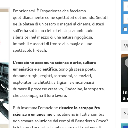
Emozionarsi. È l’esperienza che facciamo
quotidianamente come spettatori del mondo. Seduti
nella platea di un teatro o magari al cinema, distesi
sull’erba sotto un cielo stellato, camminando
silenziosi nel mezzo di una natura rigogliosa,
immobili e assorti di fronte alla magia di uno
V
spettacolo hi-tech.
L’emozione accomuna scienza e arte
,
cultura
umanistica e scientifica
. Sono gli stessi poeti,
drammaturghi, registi, astronomi, scienziati,
esploratori, architetti, artigiani a emozionarsi
durante il processo creativo, l’indagine, la scoperta,
In
che accompagna il loro lavoro.
a 
Può insomma l’emozione
ricucire lo strappo fra
S
scienza e umanesimo
che, almeno in Italia, sembra
non trovare soluzione dai tempi di Benedetto Croce?
Esiste una terza via da imboccare o ci troviamo di