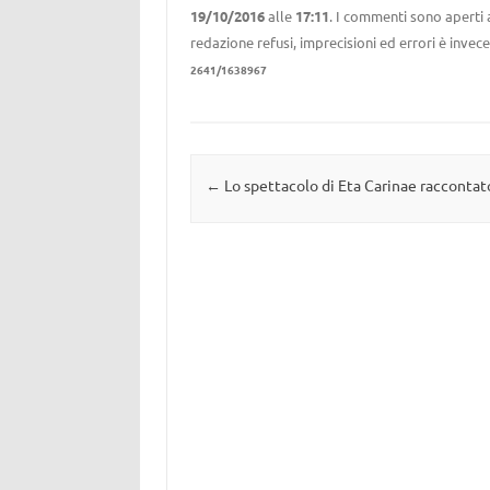
19/10/2016
alle
17:11
. I commenti sono aperti 
redazione refusi, imprecisioni ed errori è invec
2641/1638967
Navigazione articolo
←
Lo spettacolo di Eta Carinae raccontat