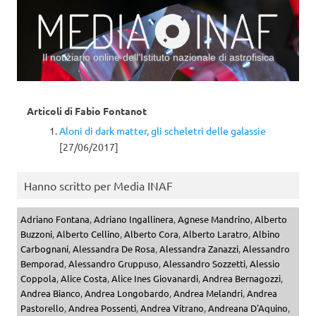
Il notiziario online dell’Istituto nazionale di astrofisica
Vai al contenuto
Articoli di
Fabio Fontanot
Aloni di dark matter, gli scheletri delle galassie
[27/06/2017]
Hanno scritto per Media INAF
Adriano Fontana
,
Adriano Ingallinera
,
Agnese Mandrino
,
Alberto
Buzzoni
,
Alberto Cellino
,
Alberto Cora
,
Alberto Laratro
,
Albino
Carbognani
,
Alessandra De Rosa
,
Alessandra Zanazzi
,
Alessandro
Bemporad
,
Alessandro Gruppuso
,
Alessandro Sozzetti
,
Alessio
Coppola
,
Alice Costa
,
Alice Ines Giovanardi
,
Andrea Bernagozzi
,
Andrea Bianco
,
Andrea Longobardo
,
Andrea Melandri
,
Andrea
Pastorello
,
Andrea Possenti
,
Andrea Vitrano
,
Andreana D'Aquino
,