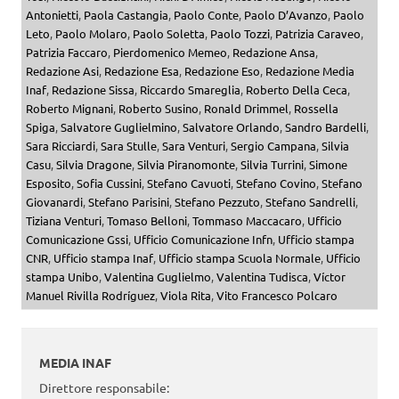
Antonietti
,
Paola Castangia
,
Paolo Conte
,
Paolo D’Avanzo
,
Paolo
Leto
,
Paolo Molaro
,
Paolo Soletta
,
Paolo Tozzi
,
Patrizia Caraveo
,
Patrizia Faccaro
,
Pierdomenico Memeo
,
Redazione Ansa
,
Redazione Asi
,
Redazione Esa
,
Redazione Eso
,
Redazione Media
Inaf
,
Redazione Sissa
,
Riccardo Smareglia
,
Roberto Della Ceca
,
Roberto Mignani
,
Roberto Susino
,
Ronald Drimmel
,
Rossella
Spiga
,
Salvatore Guglielmino
,
Salvatore Orlando
,
Sandro Bardelli
,
Sara Ricciardi
,
Sara Stulle
,
Sara Venturi
,
Sergio Campana
,
Silvia
Casu
,
Silvia Dragone
,
Silvia Piranomonte
,
Silvia Turrini
,
Simone
Esposito
,
Sofia Cussini
,
Stefano Cavuoti
,
Stefano Covino
,
Stefano
Giovanardi
,
Stefano Parisini
,
Stefano Pezzuto
,
Stefano Sandrelli
,
Tiziana Venturi
,
Tomaso Belloni
,
Tommaso Maccacaro
,
Ufficio
Comunicazione Gssi
,
Ufficio Comunicazione Infn
,
Ufficio stampa
CNR
,
Ufficio stampa Inaf
,
Ufficio stampa Scuola Normale
,
Ufficio
stampa Unibo
,
Valentina Guglielmo
,
Valentina Tudisca
,
Víctor
Manuel Rivilla Rodríguez
,
Viola Rita
,
Vito Francesco Polcaro
MEDIA INAF
Direttore responsabile: