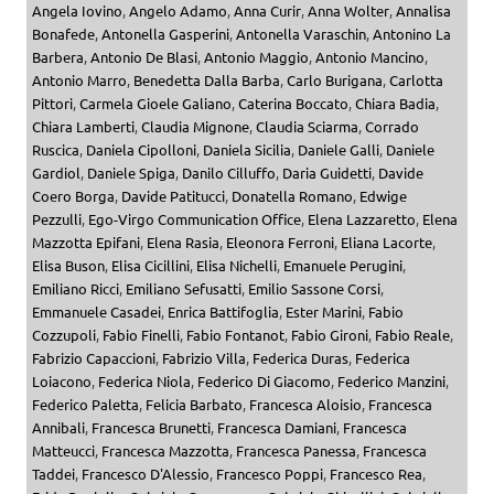
Angela Iovino
,
Angelo Adamo
,
Anna Curir
,
Anna Wolter
,
Annalisa
Bonafede
,
Antonella Gasperini
,
Antonella Varaschin
,
Antonino La
Barbera
,
Antonio De Blasi
,
Antonio Maggio
,
Antonio Mancino
,
Antonio Marro
,
Benedetta Dalla Barba
,
Carlo Burigana
,
Carlotta
Pittori
,
Carmela Gioele Galiano
,
Caterina Boccato
,
Chiara Badia
,
Chiara Lamberti
,
Claudia Mignone
,
Claudia Sciarma
,
Corrado
Ruscica
,
Daniela Cipolloni
,
Daniela Sicilia
,
Daniele Galli
,
Daniele
Gardiol
,
Daniele Spiga
,
Danilo Cilluffo
,
Daria Guidetti
,
Davide
Coero Borga
,
Davide Patitucci
,
Donatella Romano
,
Edwige
Pezzulli
,
Ego-Virgo Communication Office
,
Elena Lazzaretto
,
Elena
Mazzotta Epifani
,
Elena Rasia
,
Eleonora Ferroni
,
Eliana Lacorte
,
Elisa Buson
,
Elisa Cicillini
,
Elisa Nichelli
,
Emanuele Perugini
,
Emiliano Ricci
,
Emiliano Sefusatti
,
Emilio Sassone Corsi
,
Emmanuele Casadei
,
Enrica Battifoglia
,
Ester Marini
,
Fabio
Cozzupoli
,
Fabio Finelli
,
Fabio Fontanot
,
Fabio Gironi
,
Fabio Reale
,
Fabrizio Capaccioni
,
Fabrizio Villa
,
Federica Duras
,
Federica
Loiacono
,
Federica Niola
,
Federico Di Giacomo
,
Federico Manzini
,
Federico Paletta
,
Felicia Barbato
,
Francesca Aloisio
,
Francesca
Annibali
,
Francesca Brunetti
,
Francesca Damiani
,
Francesca
Matteucci
,
Francesca Mazzotta
,
Francesca Panessa
,
Francesca
Taddei
,
Francesco D'Alessio
,
Francesco Poppi
,
Francesco Rea
,