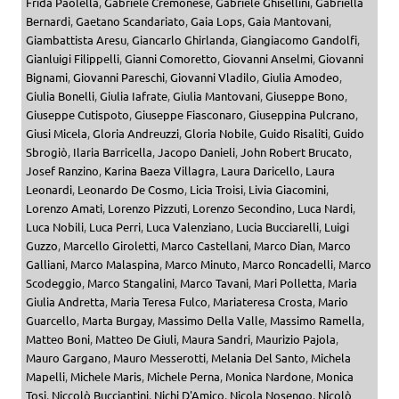
Frida Paolella
,
Gabriele Cremonese
,
Gabriele Ghisellini
,
Gabriella
Bernardi
,
Gaetano Scandariato
,
Gaia Lops
,
Gaia Mantovani
,
Giambattista Aresu
,
Giancarlo Ghirlanda
,
Giangiacomo Gandolfi
,
Gianluigi Filippelli
,
Gianni Comoretto
,
Giovanni Anselmi
,
Giovanni
Bignami
,
Giovanni Pareschi
,
Giovanni Vladilo
,
Giulia Amodeo
,
Giulia Bonelli
,
Giulia Iafrate
,
Giulia Mantovani
,
Giuseppe Bono
,
Giuseppe Cutispoto
,
Giuseppe Fiasconaro
,
Giuseppina Pulcrano
,
Giusi Micela
,
Gloria Andreuzzi
,
Gloria Nobile
,
Guido Risaliti
,
Guido
Sbrogiò
,
Ilaria Barricella
,
Jacopo Danieli
,
John Robert Brucato
,
Josef Ranzino
,
Karina Baeza Villagra
,
Laura Daricello
,
Laura
Leonardi
,
Leonardo De Cosmo
,
Licia Troisi
,
Livia Giacomini
,
Lorenzo Amati
,
Lorenzo Pizzuti
,
Lorenzo Secondino
,
Luca Nardi
,
Luca Nobili
,
Luca Perri
,
Luca Valenziano
,
Lucia Bucciarelli
,
Luigi
Guzzo
,
Marcello Giroletti
,
Marco Castellani
,
Marco Dian
,
Marco
Galliani
,
Marco Malaspina
,
Marco Minuto
,
Marco Roncadelli
,
Marco
Scodeggio
,
Marco Stangalini
,
Marco Tavani
,
Mari Polletta
,
Maria
Giulia Andretta
,
Maria Teresa Fulco
,
Mariateresa Crosta
,
Mario
Guarcello
,
Marta Burgay
,
Massimo Della Valle
,
Massimo Ramella
,
Matteo Boni
,
Matteo De Giuli
,
Maura Sandri
,
Maurizio Pajola
,
Mauro Gargano
,
Mauro Messerotti
,
Melania Del Santo
,
Michela
Mapelli
,
Michele Maris
,
Michele Perna
,
Monica Nardone
,
Monica
Tosi
,
Niccolò Bucciantini
,
Nichi D'Amico
,
Nicola Nosengo
,
Nicolò