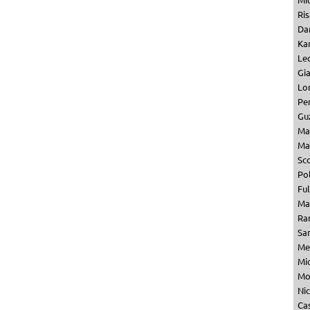
Ris
Dan
Kar
Le
Gi
Lo
Per
Gu
Ma
Ma
Sc
Pol
Fu
Ma
Ra
Sa
Me
Mi
Mo
Ni
Ca