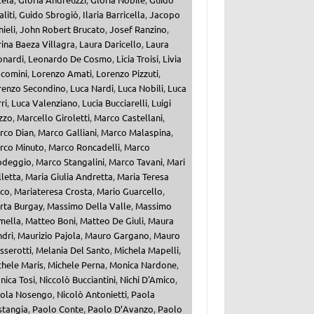
aliti
,
Guido Sbrogiò
,
Ilaria Barricella
,
Jacopo
ieli
,
John Robert Brucato
,
Josef Ranzino
,
ina Baeza Villagra
,
Laura Daricello
,
Laura
onardi
,
Leonardo De Cosmo
,
Licia Troisi
,
Livia
acomini
,
Lorenzo Amati
,
Lorenzo Pizzuti
,
renzo Secondino
,
Luca Nardi
,
Luca Nobili
,
Luca
ri
,
Luca Valenziano
,
Lucia Bucciarelli
,
Luigi
zzo
,
Marcello Giroletti
,
Marco Castellani
,
rco Dian
,
Marco Galliani
,
Marco Malaspina
,
rco Minuto
,
Marco Roncadelli
,
Marco
odeggio
,
Marco Stangalini
,
Marco Tavani
,
Mari
letta
,
Maria Giulia Andretta
,
Maria Teresa
lco
,
Mariateresa Crosta
,
Mario Guarcello
,
rta Burgay
,
Massimo Della Valle
,
Massimo
mella
,
Matteo Boni
,
Matteo De Giuli
,
Maura
ndri
,
Maurizio Pajola
,
Mauro Gargano
,
Mauro
sserotti
,
Melania Del Santo
,
Michela Mapelli
,
chele Maris
,
Michele Perna
,
Monica Nardone
,
nica Tosi
,
Niccolò Bucciantini
,
Nichi D'Amico
,
cola Nosengo
,
Nicolò Antonietti
,
Paola
stangia
,
Paolo Conte
,
Paolo D’Avanzo
,
Paolo