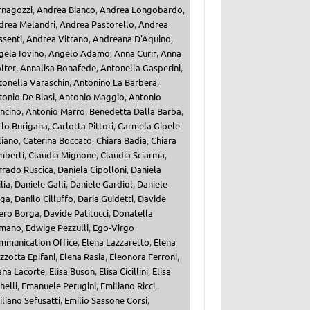
rnagozzi
,
Andrea Bianco
,
Andrea Longobardo
,
drea Melandri
,
Andrea Pastorello
,
Andrea
ssenti
,
Andrea Vitrano
,
Andreana D'Aquino
,
gela Iovino
,
Angelo Adamo
,
Anna Curir
,
Anna
lter
,
Annalisa Bonafede
,
Antonella Gasperini
,
tonella Varaschin
,
Antonino La Barbera
,
onio De Blasi
,
Antonio Maggio
,
Antonio
ncino
,
Antonio Marro
,
Benedetta Dalla Barba
,
rlo Burigana
,
Carlotta Pittori
,
Carmela Gioele
liano
,
Caterina Boccato
,
Chiara Badia
,
Chiara
mberti
,
Claudia Mignone
,
Claudia Sciarma
,
rrado Ruscica
,
Daniela Cipolloni
,
Daniela
ilia
,
Daniele Galli
,
Daniele Gardiol
,
Daniele
iga
,
Danilo Cilluffo
,
Daria Guidetti
,
Davide
ero Borga
,
Davide Patitucci
,
Donatella
mano
,
Edwige Pezzulli
,
Ego-Virgo
mmunication Office
,
Elena Lazzaretto
,
Elena
zzotta Epifani
,
Elena Rasia
,
Eleonora Ferroni
,
ana Lacorte
,
Elisa Buson
,
Elisa Cicillini
,
Elisa
helli
,
Emanuele Perugini
,
Emiliano Ricci
,
liano Sefusatti
,
Emilio Sassone Corsi
,