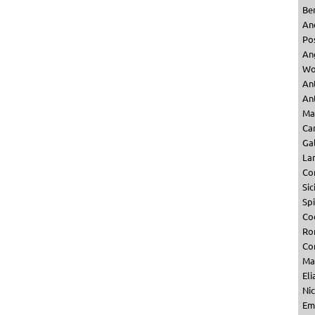
Be
An
Po
An
Wo
An
Ant
Ma
Ca
Ga
La
Co
Sic
Sp
Co
Ro
Co
Ma
Eli
Nic
Emi