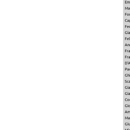
Em
Mar
Fo
Ca
Fe
Gi
Fel
Ann
Fr
Fr
D'A
Pa
Ghi
Sc
Gi
Gi
Co
Gio
Am
Ma
Gi
Mi