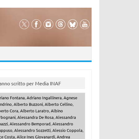
anno scritto per Media INAF
riano Fontana
,
Adriano Ingallinera
,
Agnese
ndrino
,
Alberto Buzzoni
,
Alberto Cellino
,
berto Cora
,
Alberto Laratro
,
Albino
rbognani
,
Alessandra De Rosa
,
Alessandra
nazzi
,
Alessandro Bemporad
,
Alessandro
uppuso
,
Alessandro Sozzetti
,
Alessio Coppola
,
ce Costa
,
Alice Ines Giovanardi
,
Andrea