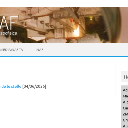
astrofisica
MEDIAINAF TV
INAF
H
nde le stelle
[04/06/2026]
Ad
Ma
Al
Ca
Za
Gr
Ali