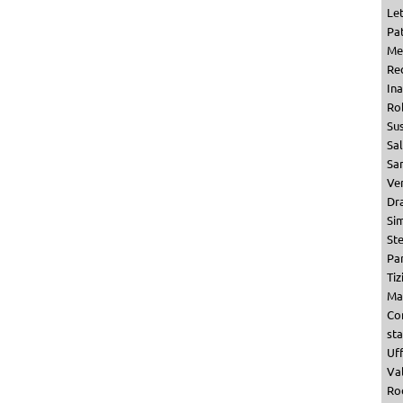
Le
Pat
Me
Re
Ina
Ro
Su
Sa
San
Ven
Dr
Si
St
Par
Tiz
Ma
Co
st
Uf
Val
Ro