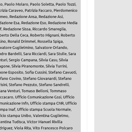
to
,
Paolo Molaro
,
Paolo Soletta
,
Paolo Tozzi
,
rizia Caraveo
,
Patrizia Faccaro
,
Pierdomenico
meo
,
Redazione Ansa
,
Redazione Asi
,
dazione Esa
,
Redazione Eso
,
Redazione Media
f
,
Redazione Sissa
,
Riccardo Smareglia
,
berto Della Ceca
,
Roberto Mignani
,
Roberto
sino
,
Ronald Drimmel
,
Rossella Spiga
,
lvatore Guglielmino
,
Salvatore Orlando
,
dro Bardelli
,
Sara Ricciardi
,
Sara Stulle
,
Sara
turi
,
Sergio Campana
,
Silvia Casu
,
Silvia
agone
,
Silvia Piranomonte
,
Silvia Turrini
,
mone Esposito
,
Sofia Cussini
,
Stefano Cavuoti
,
efano Covino
,
Stefano Giovanardi
,
Stefano
isini
,
Stefano Pezzuto
,
Stefano Sandrelli
,
iana Venturi
,
Tomaso Belloni
,
Tommaso
ccacaro
,
Ufficio Comunicazione Gssi
,
Ufficio
municazione Infn
,
Ufficio stampa CNR
,
Ufficio
ampa Inaf
,
Ufficio stampa Scuola Normale
,
ficio stampa Unibo
,
Valentina Guglielmo
,
entina Tudisca
,
Víctor Manuel Rivilla
dríguez
,
Viola Rita
,
Vito Francesco Polcaro