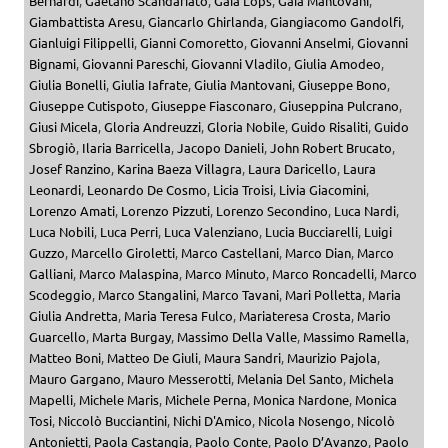
Bernardi
,
Gaetano Scandariato
,
Gaia Lops
,
Gaia Mantovani
,
Giambattista Aresu
,
Giancarlo Ghirlanda
,
Giangiacomo Gandolfi
,
Gianluigi Filippelli
,
Gianni Comoretto
,
Giovanni Anselmi
,
Giovanni
Bignami
,
Giovanni Pareschi
,
Giovanni Vladilo
,
Giulia Amodeo
,
Giulia Bonelli
,
Giulia Iafrate
,
Giulia Mantovani
,
Giuseppe Bono
,
Giuseppe Cutispoto
,
Giuseppe Fiasconaro
,
Giuseppina Pulcrano
,
Giusi Micela
,
Gloria Andreuzzi
,
Gloria Nobile
,
Guido Risaliti
,
Guido
Sbrogiò
,
Ilaria Barricella
,
Jacopo Danieli
,
John Robert Brucato
,
Josef Ranzino
,
Karina Baeza Villagra
,
Laura Daricello
,
Laura
Leonardi
,
Leonardo De Cosmo
,
Licia Troisi
,
Livia Giacomini
,
Lorenzo Amati
,
Lorenzo Pizzuti
,
Lorenzo Secondino
,
Luca Nardi
,
Luca Nobili
,
Luca Perri
,
Luca Valenziano
,
Lucia Bucciarelli
,
Luigi
Guzzo
,
Marcello Giroletti
,
Marco Castellani
,
Marco Dian
,
Marco
Galliani
,
Marco Malaspina
,
Marco Minuto
,
Marco Roncadelli
,
Marco
Scodeggio
,
Marco Stangalini
,
Marco Tavani
,
Mari Polletta
,
Maria
Giulia Andretta
,
Maria Teresa Fulco
,
Mariateresa Crosta
,
Mario
Guarcello
,
Marta Burgay
,
Massimo Della Valle
,
Massimo Ramella
,
Matteo Boni
,
Matteo De Giuli
,
Maura Sandri
,
Maurizio Pajola
,
Mauro Gargano
,
Mauro Messerotti
,
Melania Del Santo
,
Michela
Mapelli
,
Michele Maris
,
Michele Perna
,
Monica Nardone
,
Monica
Tosi
,
Niccolò Bucciantini
,
Nichi D'Amico
,
Nicola Nosengo
,
Nicolò
Antonietti
,
Paola Castangia
,
Paolo Conte
,
Paolo D’Avanzo
,
Paolo