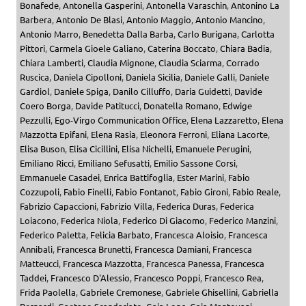
Bonafede
,
Antonella Gasperini
,
Antonella Varaschin
,
Antonino La
Barbera
,
Antonio De Blasi
,
Antonio Maggio
,
Antonio Mancino
,
Antonio Marro
,
Benedetta Dalla Barba
,
Carlo Burigana
,
Carlotta
Pittori
,
Carmela Gioele Galiano
,
Caterina Boccato
,
Chiara Badia
,
Chiara Lamberti
,
Claudia Mignone
,
Claudia Sciarma
,
Corrado
Ruscica
,
Daniela Cipolloni
,
Daniela Sicilia
,
Daniele Galli
,
Daniele
Gardiol
,
Daniele Spiga
,
Danilo Cilluffo
,
Daria Guidetti
,
Davide
Coero Borga
,
Davide Patitucci
,
Donatella Romano
,
Edwige
Pezzulli
,
Ego-Virgo Communication Office
,
Elena Lazzaretto
,
Elena
Mazzotta Epifani
,
Elena Rasia
,
Eleonora Ferroni
,
Eliana Lacorte
,
Elisa Buson
,
Elisa Cicillini
,
Elisa Nichelli
,
Emanuele Perugini
,
Emiliano Ricci
,
Emiliano Sefusatti
,
Emilio Sassone Corsi
,
Emmanuele Casadei
,
Enrica Battifoglia
,
Ester Marini
,
Fabio
Cozzupoli
,
Fabio Finelli
,
Fabio Fontanot
,
Fabio Gironi
,
Fabio Reale
,
Fabrizio Capaccioni
,
Fabrizio Villa
,
Federica Duras
,
Federica
Loiacono
,
Federica Niola
,
Federico Di Giacomo
,
Federico Manzini
,
Federico Paletta
,
Felicia Barbato
,
Francesca Aloisio
,
Francesca
Annibali
,
Francesca Brunetti
,
Francesca Damiani
,
Francesca
Matteucci
,
Francesca Mazzotta
,
Francesca Panessa
,
Francesca
Taddei
,
Francesco D'Alessio
,
Francesco Poppi
,
Francesco Rea
,
Frida Paolella
,
Gabriele Cremonese
,
Gabriele Ghisellini
,
Gabriella