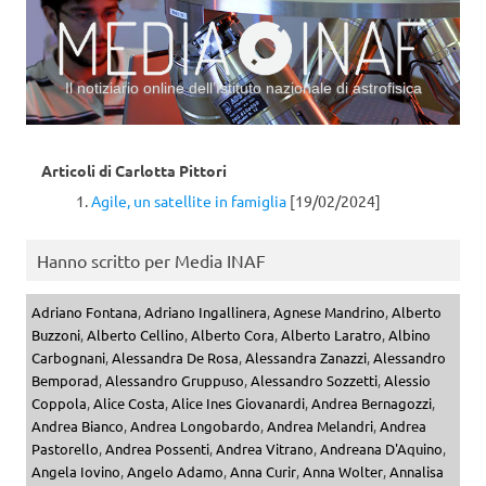
Il notiziario online dell’Istituto nazionale di astrofisica
Vai al contenuto
Articoli di
Carlotta Pittori
Agile, un satellite in famiglia
[19/02/2024]
Hanno scritto per Media INAF
Adriano Fontana
,
Adriano Ingallinera
,
Agnese Mandrino
,
Alberto
Buzzoni
,
Alberto Cellino
,
Alberto Cora
,
Alberto Laratro
,
Albino
Carbognani
,
Alessandra De Rosa
,
Alessandra Zanazzi
,
Alessandro
Bemporad
,
Alessandro Gruppuso
,
Alessandro Sozzetti
,
Alessio
Coppola
,
Alice Costa
,
Alice Ines Giovanardi
,
Andrea Bernagozzi
,
Andrea Bianco
,
Andrea Longobardo
,
Andrea Melandri
,
Andrea
Pastorello
,
Andrea Possenti
,
Andrea Vitrano
,
Andreana D'Aquino
,
Angela Iovino
,
Angelo Adamo
,
Anna Curir
,
Anna Wolter
,
Annalisa