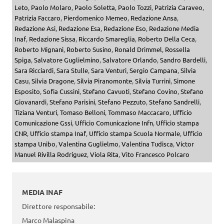
Leto
,
Paolo Molaro
,
Paolo Soletta
,
Paolo Tozzi
,
Patrizia Caraveo
,
Patrizia Faccaro
,
Pierdomenico Memeo
,
Redazione Ansa
,
Redazione Asi
,
Redazione Esa
,
Redazione Eso
,
Redazione Media
Inaf
,
Redazione Sissa
,
Riccardo Smareglia
,
Roberto Della Ceca
,
Roberto Mignani
,
Roberto Susino
,
Ronald Drimmel
,
Rossella
Spiga
,
Salvatore Guglielmino
,
Salvatore Orlando
,
Sandro Bardelli
,
Sara Ricciardi
,
Sara Stulle
,
Sara Venturi
,
Sergio Campana
,
Silvia
Casu
,
Silvia Dragone
,
Silvia Piranomonte
,
Silvia Turrini
,
Simone
Esposito
,
Sofia Cussini
,
Stefano Cavuoti
,
Stefano Covino
,
Stefano
Giovanardi
,
Stefano Parisini
,
Stefano Pezzuto
,
Stefano Sandrelli
,
Tiziana Venturi
,
Tomaso Belloni
,
Tommaso Maccacaro
,
Ufficio
Comunicazione Gssi
,
Ufficio Comunicazione Infn
,
Ufficio stampa
CNR
,
Ufficio stampa Inaf
,
Ufficio stampa Scuola Normale
,
Ufficio
stampa Unibo
,
Valentina Guglielmo
,
Valentina Tudisca
,
Víctor
Manuel Rivilla Rodríguez
,
Viola Rita
,
Vito Francesco Polcaro
MEDIA INAF
Direttore responsabile:
Marco Malaspina