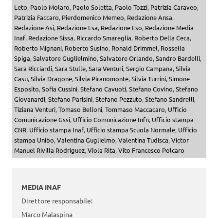
Leto
,
Paolo Molaro
,
Paolo Soletta
,
Paolo Tozzi
,
Patrizia Caraveo
,
Patrizia Faccaro
,
Pierdomenico Memeo
,
Redazione Ansa
,
Redazione Asi
,
Redazione Esa
,
Redazione Eso
,
Redazione Media
Inaf
,
Redazione Sissa
,
Riccardo Smareglia
,
Roberto Della Ceca
,
Roberto Mignani
,
Roberto Susino
,
Ronald Drimmel
,
Rossella
Spiga
,
Salvatore Guglielmino
,
Salvatore Orlando
,
Sandro Bardelli
,
Sara Ricciardi
,
Sara Stulle
,
Sara Venturi
,
Sergio Campana
,
Silvia
Casu
,
Silvia Dragone
,
Silvia Piranomonte
,
Silvia Turrini
,
Simone
Esposito
,
Sofia Cussini
,
Stefano Cavuoti
,
Stefano Covino
,
Stefano
Giovanardi
,
Stefano Parisini
,
Stefano Pezzuto
,
Stefano Sandrelli
,
Tiziana Venturi
,
Tomaso Belloni
,
Tommaso Maccacaro
,
Ufficio
Comunicazione Gssi
,
Ufficio Comunicazione Infn
,
Ufficio stampa
CNR
,
Ufficio stampa Inaf
,
Ufficio stampa Scuola Normale
,
Ufficio
stampa Unibo
,
Valentina Guglielmo
,
Valentina Tudisca
,
Víctor
Manuel Rivilla Rodríguez
,
Viola Rita
,
Vito Francesco Polcaro
MEDIA INAF
Direttore responsabile:
Marco Malaspina