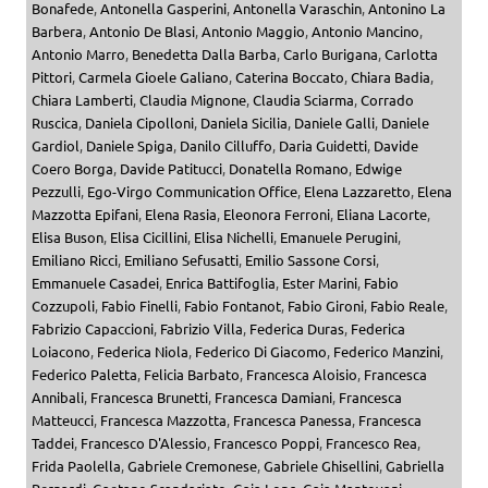
Bonafede
,
Antonella Gasperini
,
Antonella Varaschin
,
Antonino La
Barbera
,
Antonio De Blasi
,
Antonio Maggio
,
Antonio Mancino
,
Antonio Marro
,
Benedetta Dalla Barba
,
Carlo Burigana
,
Carlotta
Pittori
,
Carmela Gioele Galiano
,
Caterina Boccato
,
Chiara Badia
,
Chiara Lamberti
,
Claudia Mignone
,
Claudia Sciarma
,
Corrado
Ruscica
,
Daniela Cipolloni
,
Daniela Sicilia
,
Daniele Galli
,
Daniele
Gardiol
,
Daniele Spiga
,
Danilo Cilluffo
,
Daria Guidetti
,
Davide
Coero Borga
,
Davide Patitucci
,
Donatella Romano
,
Edwige
Pezzulli
,
Ego-Virgo Communication Office
,
Elena Lazzaretto
,
Elena
Mazzotta Epifani
,
Elena Rasia
,
Eleonora Ferroni
,
Eliana Lacorte
,
Elisa Buson
,
Elisa Cicillini
,
Elisa Nichelli
,
Emanuele Perugini
,
Emiliano Ricci
,
Emiliano Sefusatti
,
Emilio Sassone Corsi
,
Emmanuele Casadei
,
Enrica Battifoglia
,
Ester Marini
,
Fabio
Cozzupoli
,
Fabio Finelli
,
Fabio Fontanot
,
Fabio Gironi
,
Fabio Reale
,
Fabrizio Capaccioni
,
Fabrizio Villa
,
Federica Duras
,
Federica
Loiacono
,
Federica Niola
,
Federico Di Giacomo
,
Federico Manzini
,
Federico Paletta
,
Felicia Barbato
,
Francesca Aloisio
,
Francesca
Annibali
,
Francesca Brunetti
,
Francesca Damiani
,
Francesca
Matteucci
,
Francesca Mazzotta
,
Francesca Panessa
,
Francesca
Taddei
,
Francesco D'Alessio
,
Francesco Poppi
,
Francesco Rea
,
Frida Paolella
,
Gabriele Cremonese
,
Gabriele Ghisellini
,
Gabriella