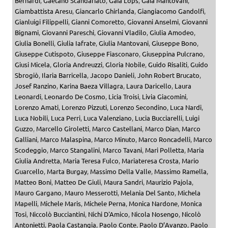
Bernardi
,
Gaetano Scandariato
,
Gaia Lops
,
Gaia Mantovani
,
Giambattista Aresu
,
Giancarlo Ghirlanda
,
Giangiacomo Gandolfi
,
Gianluigi Filippelli
,
Gianni Comoretto
,
Giovanni Anselmi
,
Giovanni
Bignami
,
Giovanni Pareschi
,
Giovanni Vladilo
,
Giulia Amodeo
,
Giulia Bonelli
,
Giulia Iafrate
,
Giulia Mantovani
,
Giuseppe Bono
,
Giuseppe Cutispoto
,
Giuseppe Fiasconaro
,
Giuseppina Pulcrano
,
Giusi Micela
,
Gloria Andreuzzi
,
Gloria Nobile
,
Guido Risaliti
,
Guido
Sbrogiò
,
Ilaria Barricella
,
Jacopo Danieli
,
John Robert Brucato
,
Josef Ranzino
,
Karina Baeza Villagra
,
Laura Daricello
,
Laura
Leonardi
,
Leonardo De Cosmo
,
Licia Troisi
,
Livia Giacomini
,
Lorenzo Amati
,
Lorenzo Pizzuti
,
Lorenzo Secondino
,
Luca Nardi
,
Luca Nobili
,
Luca Perri
,
Luca Valenziano
,
Lucia Bucciarelli
,
Luigi
Guzzo
,
Marcello Giroletti
,
Marco Castellani
,
Marco Dian
,
Marco
Galliani
,
Marco Malaspina
,
Marco Minuto
,
Marco Roncadelli
,
Marco
Scodeggio
,
Marco Stangalini
,
Marco Tavani
,
Mari Polletta
,
Maria
Giulia Andretta
,
Maria Teresa Fulco
,
Mariateresa Crosta
,
Mario
Guarcello
,
Marta Burgay
,
Massimo Della Valle
,
Massimo Ramella
,
Matteo Boni
,
Matteo De Giuli
,
Maura Sandri
,
Maurizio Pajola
,
Mauro Gargano
,
Mauro Messerotti
,
Melania Del Santo
,
Michela
Mapelli
,
Michele Maris
,
Michele Perna
,
Monica Nardone
,
Monica
Tosi
,
Niccolò Bucciantini
,
Nichi D'Amico
,
Nicola Nosengo
,
Nicolò
Antonietti
,
Paola Castangia
,
Paolo Conte
,
Paolo D’Avanzo
,
Paolo