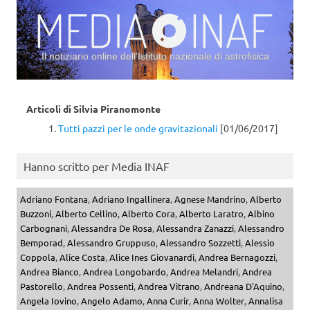
Il notiziario online dell’Istituto nazionale di astrofisica
Vai al contenuto
Articoli di
Silvia Piranomonte
Tutti pazzi per le onde gravitazionali
[01/06/2017]
Hanno scritto per Media INAF
Adriano Fontana
,
Adriano Ingallinera
,
Agnese Mandrino
,
Alberto
Buzzoni
,
Alberto Cellino
,
Alberto Cora
,
Alberto Laratro
,
Albino
Carbognani
,
Alessandra De Rosa
,
Alessandra Zanazzi
,
Alessandro
Bemporad
,
Alessandro Gruppuso
,
Alessandro Sozzetti
,
Alessio
Coppola
,
Alice Costa
,
Alice Ines Giovanardi
,
Andrea Bernagozzi
,
Andrea Bianco
,
Andrea Longobardo
,
Andrea Melandri
,
Andrea
Pastorello
,
Andrea Possenti
,
Andrea Vitrano
,
Andreana D'Aquino
,
Angela Iovino
,
Angelo Adamo
,
Anna Curir
,
Anna Wolter
,
Annalisa