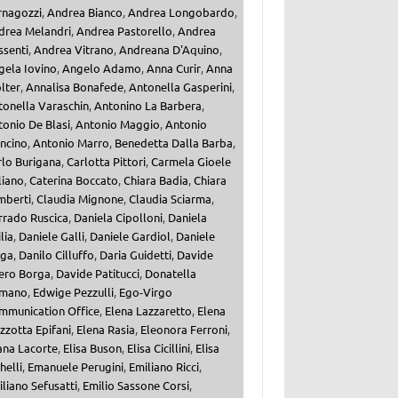
rnagozzi
,
Andrea Bianco
,
Andrea Longobardo
,
drea Melandri
,
Andrea Pastorello
,
Andrea
ssenti
,
Andrea Vitrano
,
Andreana D'Aquino
,
gela Iovino
,
Angelo Adamo
,
Anna Curir
,
Anna
lter
,
Annalisa Bonafede
,
Antonella Gasperini
,
tonella Varaschin
,
Antonino La Barbera
,
onio De Blasi
,
Antonio Maggio
,
Antonio
ncino
,
Antonio Marro
,
Benedetta Dalla Barba
,
rlo Burigana
,
Carlotta Pittori
,
Carmela Gioele
liano
,
Caterina Boccato
,
Chiara Badia
,
Chiara
mberti
,
Claudia Mignone
,
Claudia Sciarma
,
rrado Ruscica
,
Daniela Cipolloni
,
Daniela
ilia
,
Daniele Galli
,
Daniele Gardiol
,
Daniele
iga
,
Danilo Cilluffo
,
Daria Guidetti
,
Davide
ero Borga
,
Davide Patitucci
,
Donatella
mano
,
Edwige Pezzulli
,
Ego-Virgo
mmunication Office
,
Elena Lazzaretto
,
Elena
zzotta Epifani
,
Elena Rasia
,
Eleonora Ferroni
,
ana Lacorte
,
Elisa Buson
,
Elisa Cicillini
,
Elisa
helli
,
Emanuele Perugini
,
Emiliano Ricci
,
liano Sefusatti
,
Emilio Sassone Corsi
,