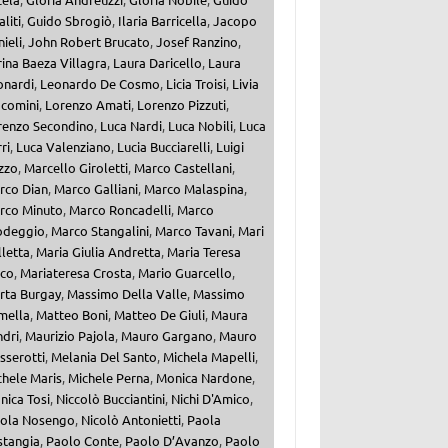
aliti
,
Guido Sbrogiò
,
Ilaria Barricella
,
Jacopo
ieli
,
John Robert Brucato
,
Josef Ranzino
,
ina Baeza Villagra
,
Laura Daricello
,
Laura
onardi
,
Leonardo De Cosmo
,
Licia Troisi
,
Livia
acomini
,
Lorenzo Amati
,
Lorenzo Pizzuti
,
renzo Secondino
,
Luca Nardi
,
Luca Nobili
,
Luca
ri
,
Luca Valenziano
,
Lucia Bucciarelli
,
Luigi
zzo
,
Marcello Giroletti
,
Marco Castellani
,
rco Dian
,
Marco Galliani
,
Marco Malaspina
,
rco Minuto
,
Marco Roncadelli
,
Marco
odeggio
,
Marco Stangalini
,
Marco Tavani
,
Mari
letta
,
Maria Giulia Andretta
,
Maria Teresa
lco
,
Mariateresa Crosta
,
Mario Guarcello
,
rta Burgay
,
Massimo Della Valle
,
Massimo
mella
,
Matteo Boni
,
Matteo De Giuli
,
Maura
ndri
,
Maurizio Pajola
,
Mauro Gargano
,
Mauro
sserotti
,
Melania Del Santo
,
Michela Mapelli
,
chele Maris
,
Michele Perna
,
Monica Nardone
,
nica Tosi
,
Niccolò Bucciantini
,
Nichi D'Amico
,
cola Nosengo
,
Nicolò Antonietti
,
Paola
stangia
,
Paolo Conte
,
Paolo D’Avanzo
,
Paolo