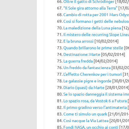
Oltre il gatto di Schrödinger
[18/02/
“Il Sole gira attorno alla Terra”
[17/0
Cambio di rotta per 2001 Mars Odys
Così si formano i getti delle nebulos
La maledizione della Luna piena
[12
Il mistero delle recurring Slope Line
E la bruna arrossì
[10/02/2014]
Quando brillarono le prime stelle
[0
Destinazione: Marte
[05/02/2014]
La guerra fredda
[04/02/2014]
Un freddo da fantascienza
[03/02/2
L’effetto Cherenkov per i tumori
[31
Le galassie pigre e ingorde
[30/01/2
Diario (quasi) da Marte
[28/01/2014
Se lo spazio danneggia il sistema i
Lo spazio rosa, da Vostok 6 a Futura
[
Il primo gradino verso l’antimateria
[
Come ti simulo un quark
[21/01/201
Così nacque la Via Lattea
[20/01/20
Fondi NASA, un occhio ai conti
[17/0