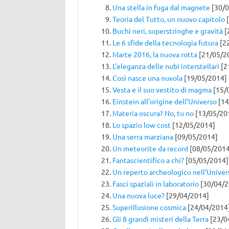
Una stella in fuga dal magnete
[30/0
Teoria del Tutto, un nuovo capitolo
[
Buchi neri, superstringhe e gravità
[
Le 6 sfide della tecnologia futura
[2
Marte 2016, la nuova rotta
[21/05/2
L’eleganza delle nubi interstellari
[2
Così nasce una nuvola
[19/05/2014]
Vesta e il suo vestito di magma
[15/
Einstein all’origine dell’Universo
[14
Materia oscura? No, tu no
[13/05/20
Lo spazio low cost
[12/05/2014]
Una serra marziana
[09/05/2014]
Un meteorite da record
[08/05/2014
Fantascientifico a chi?
[05/05/2014]
Un reperto archeologico nell’Univer
Fasci spaziali in laboratorio
[30/04/2
Una nuova luce?
[29/04/2014]
Superillusione cosmica
[24/04/2014
Gli 8 grandi misteri della Terra
[23/0