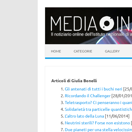
Il notiziario online dell’Istituto nazionale di 
Vai al contenuto
HOME
CATEGORIE
GALLERY
Articoli di
Giulia Bonelli
Gli antenati di tutti i buchi neri
[25/
Ricordando il Challenger
[28/01/201
Teletrasporto? Ci penseranno i quan
Solidarietà tra particelle quantistic
L’altro lato della Luna
[11/06/2014]
Neutrini sterili? Forse non esistono
[
Due pianeti per una stella velocissi