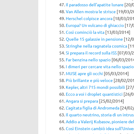
Il paradosso dell’apatite lunare
[20/
Van Allen mostra le strisce
[19/03/2
Herschel colpisce ancora
[18/03/20
Europa? Un vulcano di ghiaccio
[17/
Così cominciò la vita
[13/03/2014]
Quelle 15 galassie in pensione
[12/0
Stringhe nella ragnatela cosmica
[11
Si prepara il record sulla ISS
[07/03/2
Far benzina nello spazio
[06/03/201
I dimeri per cercare vita nello spazio
MUSE apre gli occhi
[05/03/2014]
Più brillante e più veloce
[28/02/20
Kepler, altri 715 mondi possibili
[27/
Ecco a voi i droplet quantistici
[26/0
Angara si prepara
[25/02/2014]
L’agitata figlia di Andromeda
[24/02
Il quarto neutrino, storia di un intru
Addio a Valerij Kubasov, pioniere de
Così Einstein cambiò idea sull’Unive