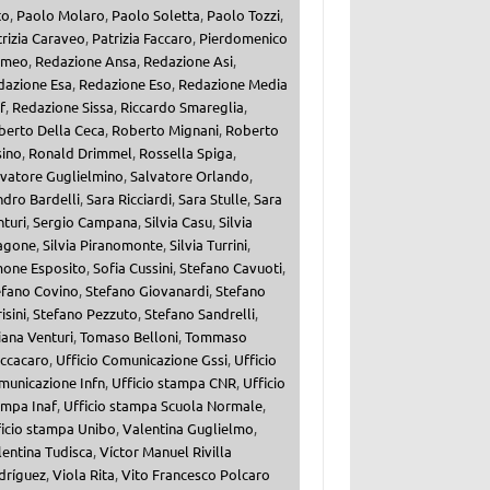
to
,
Paolo Molaro
,
Paolo Soletta
,
Paolo Tozzi
,
rizia Caraveo
,
Patrizia Faccaro
,
Pierdomenico
meo
,
Redazione Ansa
,
Redazione Asi
,
dazione Esa
,
Redazione Eso
,
Redazione Media
f
,
Redazione Sissa
,
Riccardo Smareglia
,
berto Della Ceca
,
Roberto Mignani
,
Roberto
sino
,
Ronald Drimmel
,
Rossella Spiga
,
lvatore Guglielmino
,
Salvatore Orlando
,
dro Bardelli
,
Sara Ricciardi
,
Sara Stulle
,
Sara
turi
,
Sergio Campana
,
Silvia Casu
,
Silvia
agone
,
Silvia Piranomonte
,
Silvia Turrini
,
mone Esposito
,
Sofia Cussini
,
Stefano Cavuoti
,
efano Covino
,
Stefano Giovanardi
,
Stefano
isini
,
Stefano Pezzuto
,
Stefano Sandrelli
,
iana Venturi
,
Tomaso Belloni
,
Tommaso
ccacaro
,
Ufficio Comunicazione Gssi
,
Ufficio
municazione Infn
,
Ufficio stampa CNR
,
Ufficio
ampa Inaf
,
Ufficio stampa Scuola Normale
,
ficio stampa Unibo
,
Valentina Guglielmo
,
entina Tudisca
,
Víctor Manuel Rivilla
dríguez
,
Viola Rita
,
Vito Francesco Polcaro