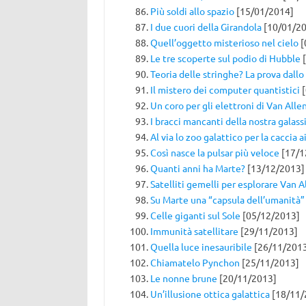
Più soldi allo spazio
[15/01/2014]
I due cuori della Girandola
[10/01/20
Quell’oggetto misterioso nel cielo
[
Le tre scoperte sul podio di Hubble
[
Teoria delle stringhe? La prova dallo
Il mistero dei computer quantistici
[
Un coro per gli elettroni di Van Alle
I bracci mancanti della nostra galass
Al via lo zoo galattico per la caccia a
Così nasce la pulsar più veloce
[17/1
Quanti anni ha Marte?
[13/12/2013]
Satelliti gemelli per esplorare Van A
Su Marte una “capsula dell’umanità”
Celle giganti sul Sole
[05/12/2013]
Immunità satellitare
[29/11/2013]
Quella luce inesauribile
[26/11/201
Chiamatelo Pynchon
[25/11/2013]
Le nonne brune
[20/11/2013]
Un’illusione ottica galattica
[18/11/