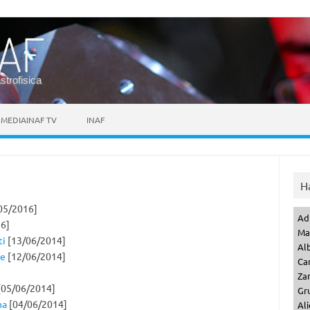
astrofisica
MEDIAINAF TV
INAF
H
05/2016]
Ad
6]
Ma
ti
[13/06/2014]
Al
he
[12/06/2014]
Ca
Za
05/06/2014]
Gr
ma
[04/06/2014]
Ali