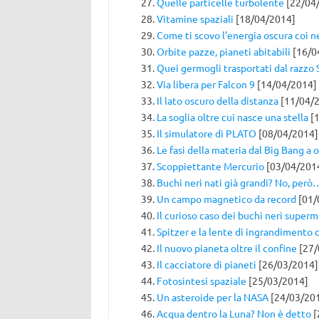
Quelle particelle turbolente
[22/04
Vitamine spaziali
[18/04/2014]
Come ti scovo l’energia oscura coi n
Orbite pazze, pianeti abitabili
[16/0
Quei germogli trasportati dal razzo
Via libera per Falcon 9
[14/04/2014]
Il lato oscuro della distanza
[11/04/
La soglia oltre cui nasce una stella
[1
Il simulatore di PLATO
[08/04/2014]
Le fasi della materia dal Big Bang a 
Scoppiettante Mercurio
[03/04/201
Buchi neri nati già grandi? No, però
Un campo magnetico da record
[01/
Il curioso caso dei buchi neri superm
Spitzer e la lente di ingrandimento
Il nuovo pianeta oltre il confine
[27/
Il cacciatore di pianeti
[26/03/2014]
Fotosintesi spaziale
[25/03/2014]
Un asteroide per la NASA
[24/03/20
Acqua dentro la Luna? Non è detto
[