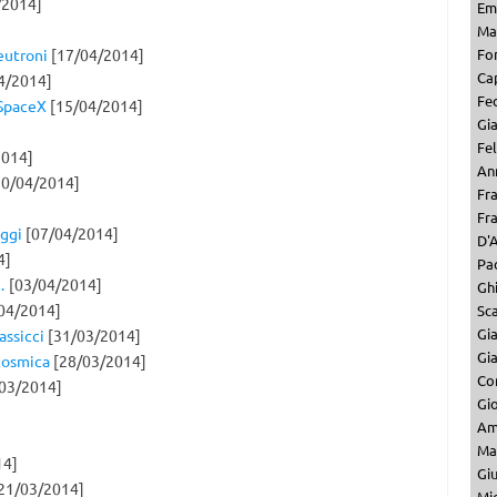
/2014]
Em
Mar
eutroni
[17/04/2014]
Fo
Ca
4/2014]
Fe
 SpaceX
[15/04/2014]
Gi
Fel
2014]
Ann
0/04/2014]
Fr
Fr
oggi
[07/04/2014]
D'A
4]
Pa
…
[03/04/2014]
Ghi
04/2014]
Sc
Gi
assicci
[31/03/2014]
Gi
 cosmica
[28/03/2014]
Co
03/2014]
Gio
Am
Ma
14]
Gi
21/03/2014]
Mi