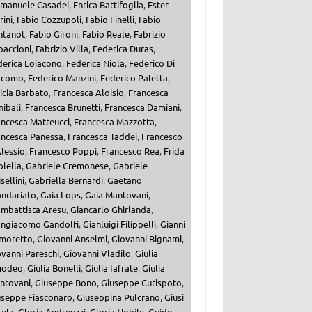
manuele Casadei
,
Enrica Battifoglia
,
Ester
ini
,
Fabio Cozzupoli
,
Fabio Finelli
,
Fabio
ntanot
,
Fabio Gironi
,
Fabio Reale
,
Fabrizio
paccioni
,
Fabrizio Villa
,
Federica Duras
,
derica Loiacono
,
Federica Niola
,
Federico Di
acomo
,
Federico Manzini
,
Federico Paletta
,
icia Barbato
,
Francesca Aloisio
,
Francesca
ibali
,
Francesca Brunetti
,
Francesca Damiani
,
ancesca Matteucci
,
Francesca Mazzotta
,
ancesca Panessa
,
Francesca Taddei
,
Francesco
lessio
,
Francesco Poppi
,
Francesco Rea
,
Frida
olella
,
Gabriele Cremonese
,
Gabriele
sellini
,
Gabriella Bernardi
,
Gaetano
andariato
,
Gaia Lops
,
Gaia Mantovani
,
ambattista Aresu
,
Giancarlo Ghirlanda
,
angiacomo Gandolfi
,
Gianluigi Filippelli
,
Gianni
moretto
,
Giovanni Anselmi
,
Giovanni Bignami
,
vanni Pareschi
,
Giovanni Vladilo
,
Giulia
odeo
,
Giulia Bonelli
,
Giulia Iafrate
,
Giulia
ntovani
,
Giuseppe Bono
,
Giuseppe Cutispoto
,
useppe Fiasconaro
,
Giuseppina Pulcrano
,
Giusi
cela
,
Gloria Andreuzzi
,
Gloria Nobile
,
Guido