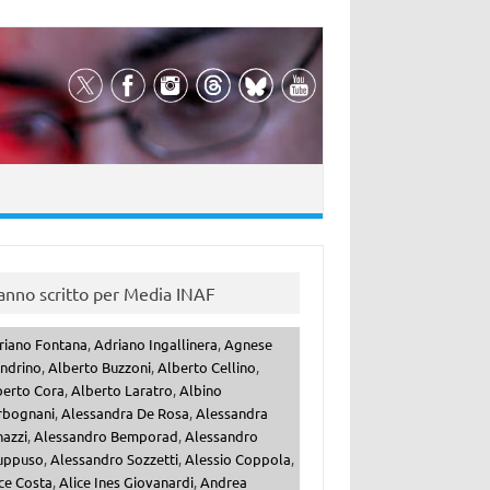
anno scritto per Media INAF
riano Fontana
,
Adriano Ingallinera
,
Agnese
ndrino
,
Alberto Buzzoni
,
Alberto Cellino
,
berto Cora
,
Alberto Laratro
,
Albino
rbognani
,
Alessandra De Rosa
,
Alessandra
nazzi
,
Alessandro Bemporad
,
Alessandro
uppuso
,
Alessandro Sozzetti
,
Alessio Coppola
,
ce Costa
,
Alice Ines Giovanardi
,
Andrea