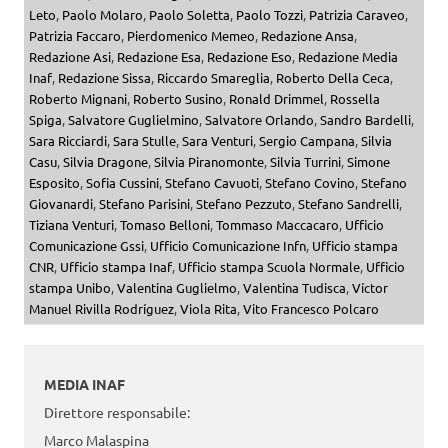
Leto
,
Paolo Molaro
,
Paolo Soletta
,
Paolo Tozzi
,
Patrizia Caraveo
,
Patrizia Faccaro
,
Pierdomenico Memeo
,
Redazione Ansa
,
Redazione Asi
,
Redazione Esa
,
Redazione Eso
,
Redazione Media
Inaf
,
Redazione Sissa
,
Riccardo Smareglia
,
Roberto Della Ceca
,
Roberto Mignani
,
Roberto Susino
,
Ronald Drimmel
,
Rossella
Spiga
,
Salvatore Guglielmino
,
Salvatore Orlando
,
Sandro Bardelli
,
Sara Ricciardi
,
Sara Stulle
,
Sara Venturi
,
Sergio Campana
,
Silvia
Casu
,
Silvia Dragone
,
Silvia Piranomonte
,
Silvia Turrini
,
Simone
Esposito
,
Sofia Cussini
,
Stefano Cavuoti
,
Stefano Covino
,
Stefano
Giovanardi
,
Stefano Parisini
,
Stefano Pezzuto
,
Stefano Sandrelli
,
Tiziana Venturi
,
Tomaso Belloni
,
Tommaso Maccacaro
,
Ufficio
Comunicazione Gssi
,
Ufficio Comunicazione Infn
,
Ufficio stampa
CNR
,
Ufficio stampa Inaf
,
Ufficio stampa Scuola Normale
,
Ufficio
stampa Unibo
,
Valentina Guglielmo
,
Valentina Tudisca
,
Víctor
Manuel Rivilla Rodríguez
,
Viola Rita
,
Vito Francesco Polcaro
MEDIA INAF
Direttore responsabile:
Marco Malaspina