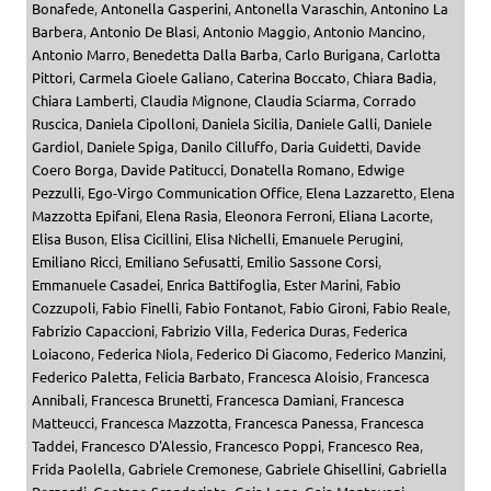
Bonafede
,
Antonella Gasperini
,
Antonella Varaschin
,
Antonino La
Barbera
,
Antonio De Blasi
,
Antonio Maggio
,
Antonio Mancino
,
Antonio Marro
,
Benedetta Dalla Barba
,
Carlo Burigana
,
Carlotta
Pittori
,
Carmela Gioele Galiano
,
Caterina Boccato
,
Chiara Badia
,
Chiara Lamberti
,
Claudia Mignone
,
Claudia Sciarma
,
Corrado
Ruscica
,
Daniela Cipolloni
,
Daniela Sicilia
,
Daniele Galli
,
Daniele
Gardiol
,
Daniele Spiga
,
Danilo Cilluffo
,
Daria Guidetti
,
Davide
Coero Borga
,
Davide Patitucci
,
Donatella Romano
,
Edwige
Pezzulli
,
Ego-Virgo Communication Office
,
Elena Lazzaretto
,
Elena
Mazzotta Epifani
,
Elena Rasia
,
Eleonora Ferroni
,
Eliana Lacorte
,
Elisa Buson
,
Elisa Cicillini
,
Elisa Nichelli
,
Emanuele Perugini
,
Emiliano Ricci
,
Emiliano Sefusatti
,
Emilio Sassone Corsi
,
Emmanuele Casadei
,
Enrica Battifoglia
,
Ester Marini
,
Fabio
Cozzupoli
,
Fabio Finelli
,
Fabio Fontanot
,
Fabio Gironi
,
Fabio Reale
,
Fabrizio Capaccioni
,
Fabrizio Villa
,
Federica Duras
,
Federica
Loiacono
,
Federica Niola
,
Federico Di Giacomo
,
Federico Manzini
,
Federico Paletta
,
Felicia Barbato
,
Francesca Aloisio
,
Francesca
Annibali
,
Francesca Brunetti
,
Francesca Damiani
,
Francesca
Matteucci
,
Francesca Mazzotta
,
Francesca Panessa
,
Francesca
Taddei
,
Francesco D'Alessio
,
Francesco Poppi
,
Francesco Rea
,
Frida Paolella
,
Gabriele Cremonese
,
Gabriele Ghisellini
,
Gabriella