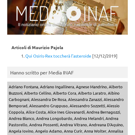
Il notiziario online dell’Istituto nazionale di astrofisica
Vai al contenuto
Articoli di
Maurizio Pajola
Qui Osiris-Rex toccherà l’asteroide
[12/12/2019]
Hanno scritto per Media INAF
Adriano Fontana
,
Adriano Ingallinera
,
Agnese Mandrino
,
Alberto
Buzzoni
,
Alberto Cellino
,
Alberto Cora
,
Alberto Laratro
,
Albino
Carbognani
,
Alessandra De Rosa
,
Alessandra Zanazzi
,
Alessandro
Bemporad
,
Alessandro Gruppuso
,
Alessandro Sozzetti
,
Alessio
Coppola
,
Alice Costa
,
Alice Ines Giovanardi
,
Andrea Bernagozzi
,
Andrea Bianco
,
Andrea Longobardo
,
Andrea Melandri
,
Andrea
Pastorello
,
Andrea Possenti
,
Andrea Vitrano
,
Andreana D'Aquino
,
Angela Iovino
,
Angelo Adamo
,
Anna Curir
,
Anna Wolter
,
Annalisa