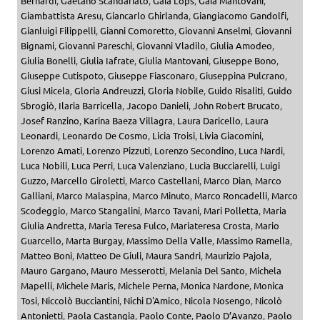
Bernardi
,
Gaetano Scandariato
,
Gaia Lops
,
Gaia Mantovani
,
Giambattista Aresu
,
Giancarlo Ghirlanda
,
Giangiacomo Gandolfi
,
Gianluigi Filippelli
,
Gianni Comoretto
,
Giovanni Anselmi
,
Giovanni
Bignami
,
Giovanni Pareschi
,
Giovanni Vladilo
,
Giulia Amodeo
,
Giulia Bonelli
,
Giulia Iafrate
,
Giulia Mantovani
,
Giuseppe Bono
,
Giuseppe Cutispoto
,
Giuseppe Fiasconaro
,
Giuseppina Pulcrano
,
Giusi Micela
,
Gloria Andreuzzi
,
Gloria Nobile
,
Guido Risaliti
,
Guido
Sbrogiò
,
Ilaria Barricella
,
Jacopo Danieli
,
John Robert Brucato
,
Josef Ranzino
,
Karina Baeza Villagra
,
Laura Daricello
,
Laura
Leonardi
,
Leonardo De Cosmo
,
Licia Troisi
,
Livia Giacomini
,
Lorenzo Amati
,
Lorenzo Pizzuti
,
Lorenzo Secondino
,
Luca Nardi
,
Luca Nobili
,
Luca Perri
,
Luca Valenziano
,
Lucia Bucciarelli
,
Luigi
Guzzo
,
Marcello Giroletti
,
Marco Castellani
,
Marco Dian
,
Marco
Galliani
,
Marco Malaspina
,
Marco Minuto
,
Marco Roncadelli
,
Marco
Scodeggio
,
Marco Stangalini
,
Marco Tavani
,
Mari Polletta
,
Maria
Giulia Andretta
,
Maria Teresa Fulco
,
Mariateresa Crosta
,
Mario
Guarcello
,
Marta Burgay
,
Massimo Della Valle
,
Massimo Ramella
,
Matteo Boni
,
Matteo De Giuli
,
Maura Sandri
,
Maurizio Pajola
,
Mauro Gargano
,
Mauro Messerotti
,
Melania Del Santo
,
Michela
Mapelli
,
Michele Maris
,
Michele Perna
,
Monica Nardone
,
Monica
Tosi
,
Niccolò Bucciantini
,
Nichi D'Amico
,
Nicola Nosengo
,
Nicolò
Antonietti
,
Paola Castangia
,
Paolo Conte
,
Paolo D’Avanzo
,
Paolo