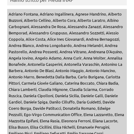
Adriano Fontana
,
Adriano Ingallinera
,
Agnese Mandrino
,
Alberto
Buzzoni
,
Alberto Cellino
,
Alberto Cora
,
Alberto Laratro
,
Albino
Carbognani
,
Alessandra De Rosa
,
Alessandra Zanazzi
,
Alessandro
Bemporad
,
Alessandro Gruppuso
,
Alessandro Sozzetti
,
Alessio
Coppola
,
Alice Costa
,
Alice Ines Giovanardi
,
Andrea Bernagozzi
,
Andrea Bianco
,
Andrea Longobardo
,
Andrea Melandri
,
Andrea
Pastorello
,
Andrea Possenti
,
Andrea Vitrano
,
Andreana D'Aquino
,
Angela Iovino
,
Angelo Adamo
,
Anna Curir
,
Anna Wolter
,
Annalisa
Bonafede
,
Antonella Gasperini
,
Antonella Varaschin
,
Antonino La
Barbera
,
Antonio De Blasi
,
Antonio Maggio
,
Antonio Mancino
,
Antonio Marro
,
Benedetta Dalla Barba
,
Carlo Burigana
,
Carlotta
Pittori
,
Carmela Gioele Galiano
,
Caterina Boccato
,
Chiara Badia
,
Chiara Lamberti
,
Claudia Mignone
,
Claudia Sciarma
,
Corrado
Ruscica
,
Daniela Cipolloni
,
Daniela Sicilia
,
Daniele Galli
,
Daniele
Gardiol
,
Daniele Spiga
,
Danilo Cilluffo
,
Daria Guidetti
,
Davide
Coero Borga
,
Davide Patitucci
,
Donatella Romano
,
Edwige
Pezzulli
,
Ego-Virgo Communication Office
,
Elena Lazzaretto
,
Elena
Mazzotta Epifani
,
Elena Rasia
,
Eleonora Ferroni
,
Eliana Lacorte
,
Elisa Buson
,
Elisa Cicillini
,
Elisa Nichelli
,
Emanuele Perugini
,
Emiliano Ricci
,
Emiliano Sefusatti
,
Emilio Sassone Corsi
,