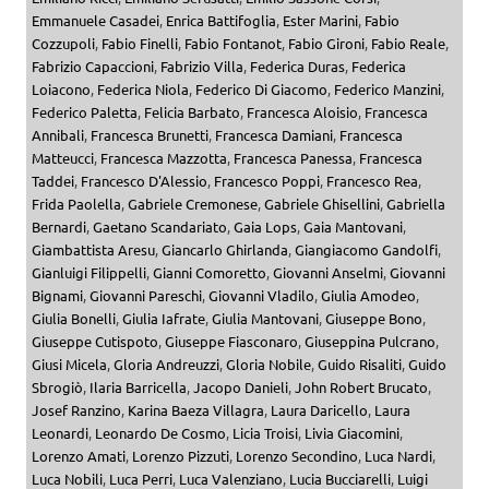
Emmanuele Casadei
,
Enrica Battifoglia
,
Ester Marini
,
Fabio
Cozzupoli
,
Fabio Finelli
,
Fabio Fontanot
,
Fabio Gironi
,
Fabio Reale
,
Fabrizio Capaccioni
,
Fabrizio Villa
,
Federica Duras
,
Federica
Loiacono
,
Federica Niola
,
Federico Di Giacomo
,
Federico Manzini
,
Federico Paletta
,
Felicia Barbato
,
Francesca Aloisio
,
Francesca
Annibali
,
Francesca Brunetti
,
Francesca Damiani
,
Francesca
Matteucci
,
Francesca Mazzotta
,
Francesca Panessa
,
Francesca
Taddei
,
Francesco D'Alessio
,
Francesco Poppi
,
Francesco Rea
,
Frida Paolella
,
Gabriele Cremonese
,
Gabriele Ghisellini
,
Gabriella
Bernardi
,
Gaetano Scandariato
,
Gaia Lops
,
Gaia Mantovani
,
Giambattista Aresu
,
Giancarlo Ghirlanda
,
Giangiacomo Gandolfi
,
Gianluigi Filippelli
,
Gianni Comoretto
,
Giovanni Anselmi
,
Giovanni
Bignami
,
Giovanni Pareschi
,
Giovanni Vladilo
,
Giulia Amodeo
,
Giulia Bonelli
,
Giulia Iafrate
,
Giulia Mantovani
,
Giuseppe Bono
,
Giuseppe Cutispoto
,
Giuseppe Fiasconaro
,
Giuseppina Pulcrano
,
Giusi Micela
,
Gloria Andreuzzi
,
Gloria Nobile
,
Guido Risaliti
,
Guido
Sbrogiò
,
Ilaria Barricella
,
Jacopo Danieli
,
John Robert Brucato
,
Josef Ranzino
,
Karina Baeza Villagra
,
Laura Daricello
,
Laura
Leonardi
,
Leonardo De Cosmo
,
Licia Troisi
,
Livia Giacomini
,
Lorenzo Amati
,
Lorenzo Pizzuti
,
Lorenzo Secondino
,
Luca Nardi
,
Luca Nobili
,
Luca Perri
,
Luca Valenziano
,
Lucia Bucciarelli
,
Luigi