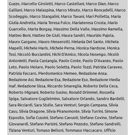
Guzzo
,
Marcello Giroletti
,
Marco Castellani
,
Marco Dian
,
Marco
Galliani
,
Marco Malaspina
,
Marco Minuto
,
Marco Roncadelli
,
Marco
Scodeggio
,
Marco Stangalini
,
Marco Tavani
,
Mari Polletta
,
Maria
Giulia Andretta
,
Maria Teresa Fulco
,
Mariateresa Crosta
,
Mario
Guarcello
,
Marta Burgay
,
Massimo Della Valle
,
Massimo Ramella
,
Matteo Boni
,
Matteo De Giuli
,
Maura Sandri
,
Maurizio Pajola
,
Mauro Gargano
,
Mauro Messerotti
,
Melania Del Santo
,
Michela
Mapelli
,
Michele Maris
,
Michele Perna
,
Monica Nardone
,
Monica
Tosi
,
Niccolò Bucciantini
,
Nichi D'Amico
,
Nicola Nosengo
,
Nicolò
Antonietti
,
Paola Castangia
,
Paolo Conte
,
Paolo D’Avanzo
,
Paolo
Leto
,
Paolo Molaro
,
Paolo Soletta
,
Paolo Tozzi
,
Patrizia Caraveo
,
Patrizia Faccaro
,
Pierdomenico Memeo
,
Redazione Ansa
,
Redazione Asi
,
Redazione Esa
,
Redazione Eso
,
Redazione Media
Inaf
,
Redazione Sissa
,
Riccardo Smareglia
,
Roberto Della Ceca
,
Roberto Mignani
,
Roberto Susino
,
Ronald Drimmel
,
Rossella
Spiga
,
Salvatore Guglielmino
,
Salvatore Orlando
,
Sandro Bardelli
,
Sara Ricciardi
,
Sara Stulle
,
Sara Venturi
,
Sergio Campana
,
Silvia
Casu
,
Silvia Dragone
,
Silvia Piranomonte
,
Silvia Turrini
,
Simone
Esposito
,
Sofia Cussini
,
Stefano Cavuoti
,
Stefano Covino
,
Stefano
Giovanardi
,
Stefano Parisini
,
Stefano Pezzuto
,
Stefano Sandrelli
,
Tiziana Venturi
,
Tomaso Belloni
,
Tommaso Maccacaro
,
Ufficio