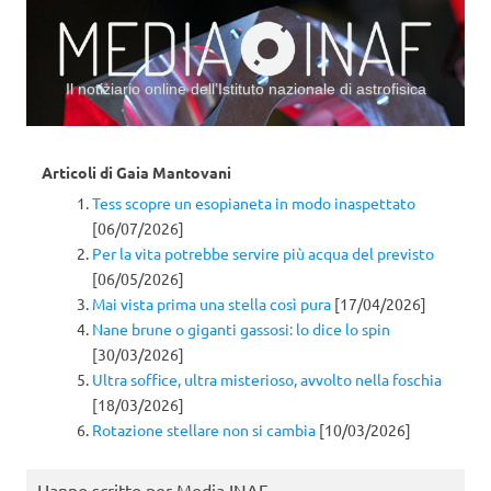
Il notiziario online dell’Istituto nazionale di astrofisica
Vai al contenuto
Articoli di
Gaia Mantovani
Tess scopre un esopianeta in modo inaspettato
[06/07/2026]
Per la vita potrebbe servire più acqua del previsto
[06/05/2026]
Mai vista prima una stella così pura
[17/04/2026]
Nane brune o giganti gassosi: lo dice lo spin
[30/03/2026]
Ultra soffice, ultra misterioso, avvolto nella foschia
[18/03/2026]
Rotazione stellare non si cambia
[10/03/2026]
Hanno scritto per Media INAF