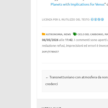
Planets with Implications for Venus
” 
LICENZA PER IL RIUTILIZZO DEL TESTO:
,
,
ASTRONOMIA
NEWS
CICLO DEL CARBONIO
PI
06/05/2026
alle
11:42
. I commenti sono aperti 
redazione refusi, imprecisioni ed errori è invec
2641/1780657
Navigazione articolo
←
Transnettuniano con atmosfera da non
crederci