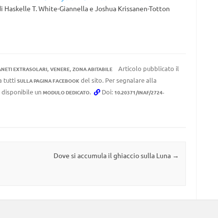
di Haskelle T. White-Giannella e Joshua Krissanen-Totton
,
,
Articolo pubblicato il
ANETI EXTRASOLARI
VENERE
ZONA ABITABILE
a tutti
del sito. Per segnalare alla
SULLA PAGINA FACEBOOK
e disponibile un
.
Doi:
MODULO DEDICATO
10.20371/INAF/2724-
Dove si accumula il ghiaccio sulla Luna
→