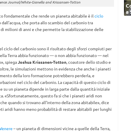
Science Journal/White-Gianella and Krissansen-Totton
C
a
etto fondamentale che rende un pianeta abitabile è il
ciclo
 dall’acqua, che porta allo scambio del carbonio tra
 di milioni di anni e che permette la stabilizzazione delle
l ciclo del carbonio sono il risultato degli sforzi compiuti per
lla Terra abbia funzionato — o non abbia funzionato — nel
o», spiega
Joshua Krissanen-Totton
, coautore dello studio e
oltre, le simulazioni mettono in evidenza che anche i pianeti
omento della loro formazione potrebbero perderla, e
urbazioni nel ciclo del carbonio. La capacità di questo ciclo di
 su un pianeta dipende in larga parte dalla quantità iniziale
ta. «Sfortunatamente, questo fa sì che i pianeti aridi non
nche quando si trovano all’interno della zona abitabile», dice
ti aridi hanno meno probabilità di restare abitabili per lunghi
Venere
– un pianeta di dimensioni vicine a quelle della Terra,