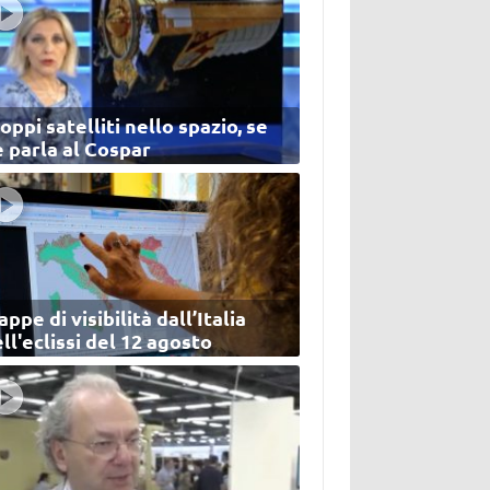
oppi satelliti nello spazio, se
 parla al Cospar
ppe di visibilità dall’Italia
ll'eclissi del 12 agosto