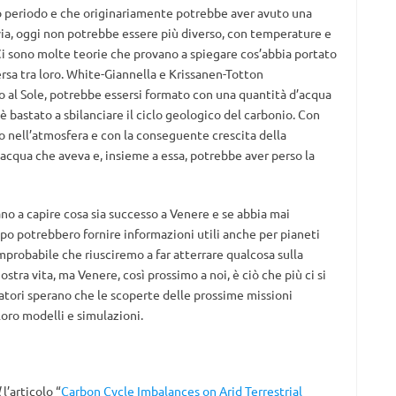
o periodo e che originariamente potrebbe aver avuto una
avia, oggi non potrebbe essere più diverso, con temperature e
 Ci sono molte teorie che provano a spiegare cos’abbia portato
ersa tra loro. White-Giannella e Krissanen-Totton
 al Sole, potrebbe essersi formato con una quantità d’acqua
 è bastato a sbilanciare il ciclo geologico del carbonio. Con
nio nell’atmosfera e con la conseguente crescita della
’acqua che aveva e, insieme a essa, potrebbe aver perso la
no a capire cosa sia successo a Venere e se abbia mai
ipo potrebbero fornire informazioni utili anche per pianeti
mprobabile che riusciremo a far atterrare qualcosa sulla
stra vita, ma Venere, così prossimo a noi, è ciò che più ci si
catori sperano che le scoperte delle prossime missioni
loro modelli e simulazioni.
l
l’articolo “
Carbon Cycle Imbalances on Arid Terrestrial