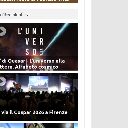
u MediaInaf Tv
’ di Quasar - L'universo alla
ettera. Alfabeto cosmico
 via il Cospar 2026 a Firenze