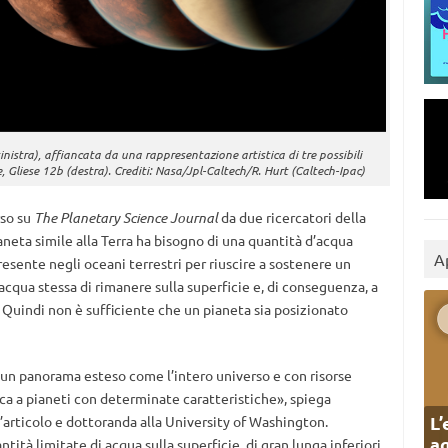
istra), affiancata da una rappresentazione artistica di tre possibili
 Gliese 12b (destra). Crediti: Nasa/Jpl-Caltech/R. Hurt (Caltech-Ipac)
rso su
The Planetary Science Journal
da due ricercatori della
neta simile alla Terra ha bisogno di una quantità d’acqua
A
presente negli oceani terrestri per riuscire a sostenere un
cqua stessa di rimanere sulla superficie e, di conseguenza, a
 Quindi non è sufficiente che un pianeta sia posizionato
 un panorama esteso come l’intero universo e con risorse
erca a pianeti con determinate caratteristiche», spiega
L’
l’articolo e dottoranda alla University of Washington.
ag
tità limitate di acqua sulla superficie, di gran lunga inferiori