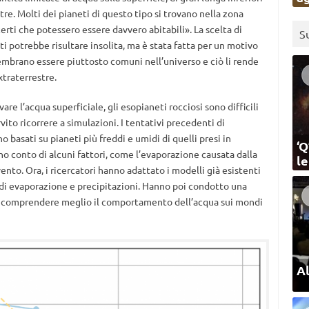
re. Molti dei pianeti di questo tipo si trovano nella zona
erti che potessero essere davvero abitabili». La scelta di
S
ti potrebbe risultare insolita, ma è stata fatta per un motivo
 sembrano essere piuttosto comuni nell’universo e ciò li rende
xtraterrestre.
re l’acqua superficiale, gli esopianeti rocciosi sono difficili
ito ricorrere a simulazioni. I tentativi precedenti di
o basati su pianeti più freddi e umidi di quelli presi in
‘Q
o conto di alcuni fattori, come l’evaporazione causata dalla
l
vento. Ora, i ricercatori hanno adattato i modelli già esistenti
 di evaporazione e precipitazioni. Hanno poi condotto una
di comprendere meglio il comportamento dell’acqua sui mondi
Al