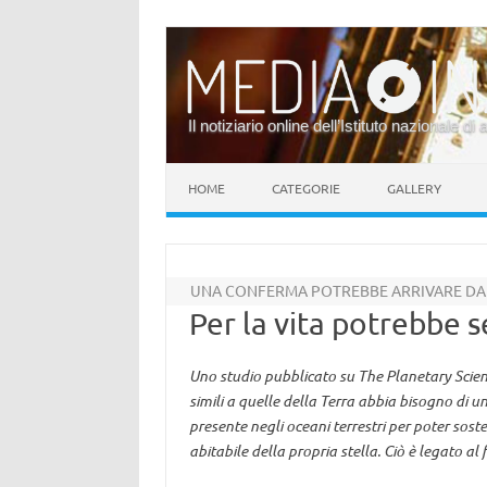
Il notiziario online dell’Istituto nazionale di 
Vai al contenuto
HOME
CATEGORIE
GALLERY
UNA CONFERMA POTREBBE ARRIVARE DAL
Per la vita potrebbe s
Uno studio pubblicato su The Planetary Scien
simili a quelle della Terra abbia bisogno di u
presente negli oceani terrestri per poter sosten
abitabile della propria stella. Ciò è legato a