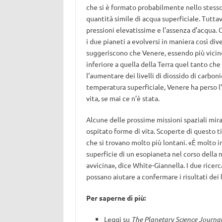
che si è formato probabilmente nello stess
quantità simile di acqua superficiale. Tutt
pressioni elevatissime e l’assenza d’acqua.
i due pianeti a evolversi in maniera così div
suggeriscono che Venere, essendo più vicino
inferiore a quella della Terra quel tanto che
l’aumentare dei livelli di diossido di carbo
temperatura superficiale, Venere ha perso l
vita, se mai ce n’è stata.
Alcune delle prossime missioni spaziali mira
ospitato forme di vita. Scoperte di questo t
che si trovano molto più lontani. «È molto i
superficie di un esopianeta nel corso della no
avvicina», dice White-Giannella. I due ricer
possano aiutare a confermare i risultati dei 
Per saperne di più:
Leggi su
The Planetary Science Journa