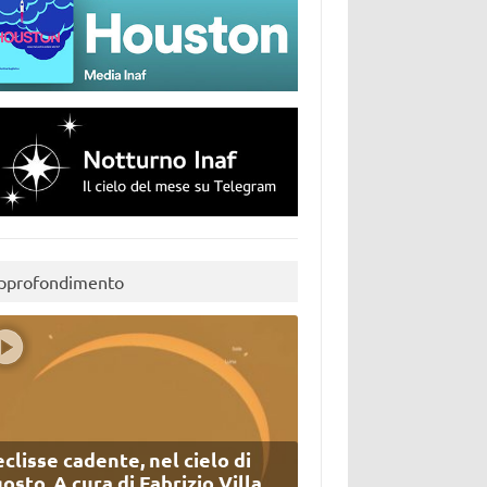
pprofondimento
eclisse cadente, nel cielo di
osto. A cura di Fabrizio Villa