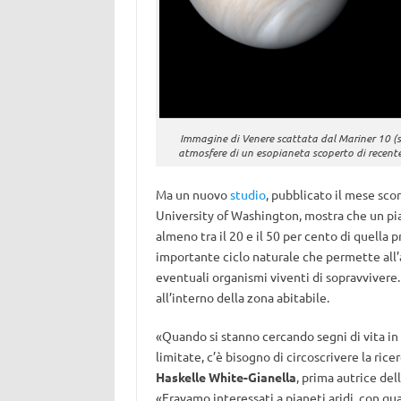
Immagine di Venere scattata dal Mariner 10 (sin
atmosfere di un esopianeta scoperto di recente,
Ma un nuovo
studio
, pubblicato il mese sco
University of Washington, mostra che un pia
almeno tra il 20 e il 50 per cento di quella 
importante ciclo naturale che permette all’a
eventuali organismi viventi di sopravvivere.
all’interno della zona abitabile.
«Quando si stanno cercando segni di vita in
limitate, c’è bisogno di circoscrivere la ric
Haskelle White-Gianella
, prima autrice del
«Eravamo interessati a pianeti aridi, con quan