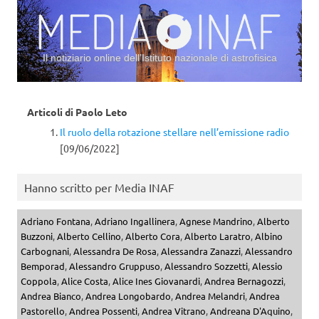
Il notiziario online dell’Istituto nazionale di astrofisica
Vai al contenuto
Articoli di
Paolo Leto
Il ruolo della rotazione stellare nell’emissione radio
[09/06/2022]
Hanno scritto per Media INAF
Adriano Fontana
,
Adriano Ingallinera
,
Agnese Mandrino
,
Alberto
Buzzoni
,
Alberto Cellino
,
Alberto Cora
,
Alberto Laratro
,
Albino
Carbognani
,
Alessandra De Rosa
,
Alessandra Zanazzi
,
Alessandro
Bemporad
,
Alessandro Gruppuso
,
Alessandro Sozzetti
,
Alessio
Coppola
,
Alice Costa
,
Alice Ines Giovanardi
,
Andrea Bernagozzi
,
Andrea Bianco
,
Andrea Longobardo
,
Andrea Melandri
,
Andrea
Pastorello
,
Andrea Possenti
,
Andrea Vitrano
,
Andreana D'Aquino
,