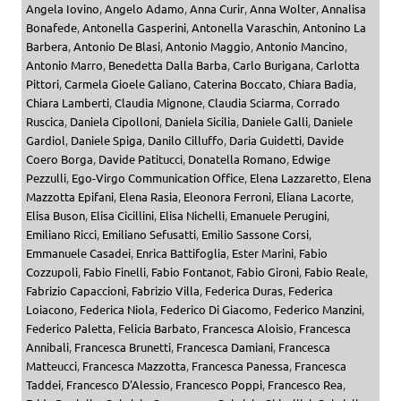
Angela Iovino
,
Angelo Adamo
,
Anna Curir
,
Anna Wolter
,
Annalisa
Bonafede
,
Antonella Gasperini
,
Antonella Varaschin
,
Antonino La
Barbera
,
Antonio De Blasi
,
Antonio Maggio
,
Antonio Mancino
,
Antonio Marro
,
Benedetta Dalla Barba
,
Carlo Burigana
,
Carlotta
Pittori
,
Carmela Gioele Galiano
,
Caterina Boccato
,
Chiara Badia
,
Chiara Lamberti
,
Claudia Mignone
,
Claudia Sciarma
,
Corrado
Ruscica
,
Daniela Cipolloni
,
Daniela Sicilia
,
Daniele Galli
,
Daniele
Gardiol
,
Daniele Spiga
,
Danilo Cilluffo
,
Daria Guidetti
,
Davide
Coero Borga
,
Davide Patitucci
,
Donatella Romano
,
Edwige
Pezzulli
,
Ego-Virgo Communication Office
,
Elena Lazzaretto
,
Elena
Mazzotta Epifani
,
Elena Rasia
,
Eleonora Ferroni
,
Eliana Lacorte
,
Elisa Buson
,
Elisa Cicillini
,
Elisa Nichelli
,
Emanuele Perugini
,
Emiliano Ricci
,
Emiliano Sefusatti
,
Emilio Sassone Corsi
,
Emmanuele Casadei
,
Enrica Battifoglia
,
Ester Marini
,
Fabio
Cozzupoli
,
Fabio Finelli
,
Fabio Fontanot
,
Fabio Gironi
,
Fabio Reale
,
Fabrizio Capaccioni
,
Fabrizio Villa
,
Federica Duras
,
Federica
Loiacono
,
Federica Niola
,
Federico Di Giacomo
,
Federico Manzini
,
Federico Paletta
,
Felicia Barbato
,
Francesca Aloisio
,
Francesca
Annibali
,
Francesca Brunetti
,
Francesca Damiani
,
Francesca
Matteucci
,
Francesca Mazzotta
,
Francesca Panessa
,
Francesca
Taddei
,
Francesco D'Alessio
,
Francesco Poppi
,
Francesco Rea
,