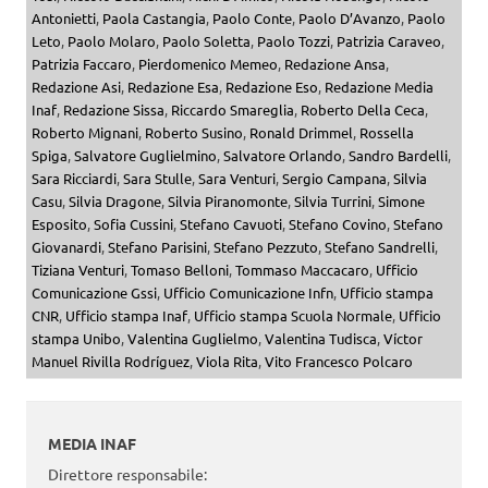
Antonietti
,
Paola Castangia
,
Paolo Conte
,
Paolo D’Avanzo
,
Paolo
Leto
,
Paolo Molaro
,
Paolo Soletta
,
Paolo Tozzi
,
Patrizia Caraveo
,
Patrizia Faccaro
,
Pierdomenico Memeo
,
Redazione Ansa
,
Redazione Asi
,
Redazione Esa
,
Redazione Eso
,
Redazione Media
Inaf
,
Redazione Sissa
,
Riccardo Smareglia
,
Roberto Della Ceca
,
Roberto Mignani
,
Roberto Susino
,
Ronald Drimmel
,
Rossella
Spiga
,
Salvatore Guglielmino
,
Salvatore Orlando
,
Sandro Bardelli
,
Sara Ricciardi
,
Sara Stulle
,
Sara Venturi
,
Sergio Campana
,
Silvia
Casu
,
Silvia Dragone
,
Silvia Piranomonte
,
Silvia Turrini
,
Simone
Esposito
,
Sofia Cussini
,
Stefano Cavuoti
,
Stefano Covino
,
Stefano
Giovanardi
,
Stefano Parisini
,
Stefano Pezzuto
,
Stefano Sandrelli
,
Tiziana Venturi
,
Tomaso Belloni
,
Tommaso Maccacaro
,
Ufficio
Comunicazione Gssi
,
Ufficio Comunicazione Infn
,
Ufficio stampa
CNR
,
Ufficio stampa Inaf
,
Ufficio stampa Scuola Normale
,
Ufficio
stampa Unibo
,
Valentina Guglielmo
,
Valentina Tudisca
,
Víctor
Manuel Rivilla Rodríguez
,
Viola Rita
,
Vito Francesco Polcaro
MEDIA INAF
Direttore responsabile: