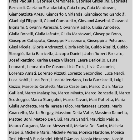
Frida Paolella
,
Gabriele Cremonese
,
Gabriele Ghisellini
,
Gabriella
Bernardi
,
Gaetano Scandariato
,
Gaia Lops
,
Gaia Mantovani
,
Giambattista Aresu
,
Giancarlo Ghirlanda
,
Giangiacomo Gandolfi
,
Gianluigi Filippelli
,
Gianni Comoretto
,
Giovanni Anselmi
,
Giovanni
Bignami
,
Giovanni Pareschi
,
Giovanni Vladilo
,
Giulia Amodeo
,
Giulia Bonelli
,
Giulia Iafrate
,
Giulia Mantovani
,
Giuseppe Bono
,
Giuseppe Cutispoto
,
Giuseppe Fiasconaro
,
Giuseppina Pulcrano
,
Giusi Micela
,
Gloria Andreuzzi
,
Gloria Nobile
,
Guido Risaliti
,
Guido
Sbrogiò
,
Ilaria Barricella
,
Jacopo Danieli
,
John Robert Brucato
,
Josef Ranzino
,
Karina Baeza Villagra
,
Laura Daricello
,
Laura
Leonardi
,
Leonardo De Cosmo
,
Licia Troisi
,
Livia Giacomini
,
Lorenzo Amati
,
Lorenzo Pizzuti
,
Lorenzo Secondino
,
Luca Nardi
,
Luca Nobili
,
Luca Perri
,
Luca Valenziano
,
Lucia Bucciarelli
,
Luigi
Guzzo
,
Marcello Giroletti
,
Marco Castellani
,
Marco Dian
,
Marco
Galliani
,
Marco Malaspina
,
Marco Minuto
,
Marco Roncadelli
,
Marco
Scodeggio
,
Marco Stangalini
,
Marco Tavani
,
Mari Polletta
,
Maria
Giulia Andretta
,
Maria Teresa Fulco
,
Mariateresa Crosta
,
Mario
Guarcello
,
Marta Burgay
,
Massimo Della Valle
,
Massimo Ramella
,
Matteo Boni
,
Matteo De Giuli
,
Maura Sandri
,
Maurizio Pajola
,
Mauro Gargano
,
Mauro Messerotti
,
Melania Del Santo
,
Michela
Mapelli
,
Michele Maris
,
Michele Perna
,
Monica Nardone
,
Monica
Tosi
,
Niccolò Bucciantini
,
Nichi D'Amico
,
Nicola Nosengo
,
Nicolò