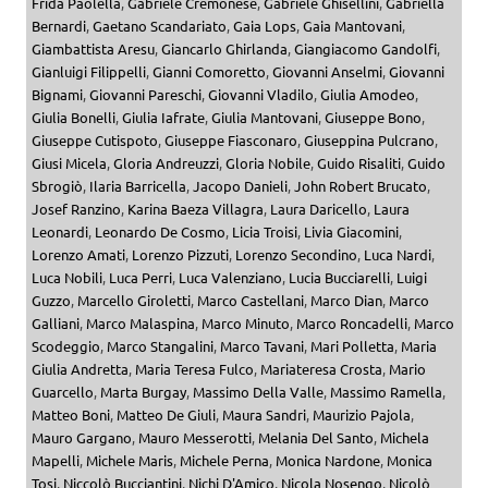
Frida Paolella
,
Gabriele Cremonese
,
Gabriele Ghisellini
,
Gabriella
Bernardi
,
Gaetano Scandariato
,
Gaia Lops
,
Gaia Mantovani
,
Giambattista Aresu
,
Giancarlo Ghirlanda
,
Giangiacomo Gandolfi
,
Gianluigi Filippelli
,
Gianni Comoretto
,
Giovanni Anselmi
,
Giovanni
Bignami
,
Giovanni Pareschi
,
Giovanni Vladilo
,
Giulia Amodeo
,
Giulia Bonelli
,
Giulia Iafrate
,
Giulia Mantovani
,
Giuseppe Bono
,
Giuseppe Cutispoto
,
Giuseppe Fiasconaro
,
Giuseppina Pulcrano
,
Giusi Micela
,
Gloria Andreuzzi
,
Gloria Nobile
,
Guido Risaliti
,
Guido
Sbrogiò
,
Ilaria Barricella
,
Jacopo Danieli
,
John Robert Brucato
,
Josef Ranzino
,
Karina Baeza Villagra
,
Laura Daricello
,
Laura
Leonardi
,
Leonardo De Cosmo
,
Licia Troisi
,
Livia Giacomini
,
Lorenzo Amati
,
Lorenzo Pizzuti
,
Lorenzo Secondino
,
Luca Nardi
,
Luca Nobili
,
Luca Perri
,
Luca Valenziano
,
Lucia Bucciarelli
,
Luigi
Guzzo
,
Marcello Giroletti
,
Marco Castellani
,
Marco Dian
,
Marco
Galliani
,
Marco Malaspina
,
Marco Minuto
,
Marco Roncadelli
,
Marco
Scodeggio
,
Marco Stangalini
,
Marco Tavani
,
Mari Polletta
,
Maria
Giulia Andretta
,
Maria Teresa Fulco
,
Mariateresa Crosta
,
Mario
Guarcello
,
Marta Burgay
,
Massimo Della Valle
,
Massimo Ramella
,
Matteo Boni
,
Matteo De Giuli
,
Maura Sandri
,
Maurizio Pajola
,
Mauro Gargano
,
Mauro Messerotti
,
Melania Del Santo
,
Michela
Mapelli
,
Michele Maris
,
Michele Perna
,
Monica Nardone
,
Monica
Tosi
,
Niccolò Bucciantini
,
Nichi D'Amico
,
Nicola Nosengo
,
Nicolò