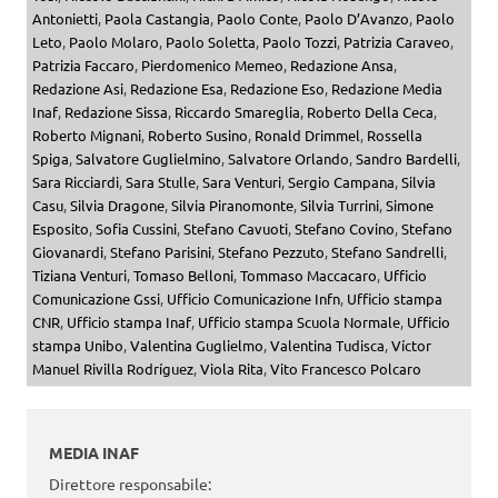
Antonietti
,
Paola Castangia
,
Paolo Conte
,
Paolo D’Avanzo
,
Paolo
Leto
,
Paolo Molaro
,
Paolo Soletta
,
Paolo Tozzi
,
Patrizia Caraveo
,
Patrizia Faccaro
,
Pierdomenico Memeo
,
Redazione Ansa
,
Redazione Asi
,
Redazione Esa
,
Redazione Eso
,
Redazione Media
Inaf
,
Redazione Sissa
,
Riccardo Smareglia
,
Roberto Della Ceca
,
Roberto Mignani
,
Roberto Susino
,
Ronald Drimmel
,
Rossella
Spiga
,
Salvatore Guglielmino
,
Salvatore Orlando
,
Sandro Bardelli
,
Sara Ricciardi
,
Sara Stulle
,
Sara Venturi
,
Sergio Campana
,
Silvia
Casu
,
Silvia Dragone
,
Silvia Piranomonte
,
Silvia Turrini
,
Simone
Esposito
,
Sofia Cussini
,
Stefano Cavuoti
,
Stefano Covino
,
Stefano
Giovanardi
,
Stefano Parisini
,
Stefano Pezzuto
,
Stefano Sandrelli
,
Tiziana Venturi
,
Tomaso Belloni
,
Tommaso Maccacaro
,
Ufficio
Comunicazione Gssi
,
Ufficio Comunicazione Infn
,
Ufficio stampa
CNR
,
Ufficio stampa Inaf
,
Ufficio stampa Scuola Normale
,
Ufficio
stampa Unibo
,
Valentina Guglielmo
,
Valentina Tudisca
,
Víctor
Manuel Rivilla Rodríguez
,
Viola Rita
,
Vito Francesco Polcaro
MEDIA INAF
Direttore responsabile: