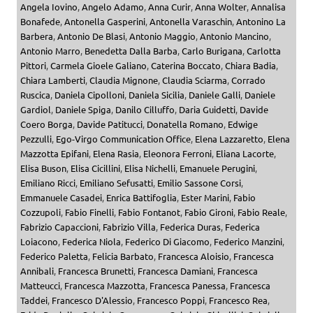
Angela Iovino
,
Angelo Adamo
,
Anna Curir
,
Anna Wolter
,
Annalisa
Bonafede
,
Antonella Gasperini
,
Antonella Varaschin
,
Antonino La
Barbera
,
Antonio De Blasi
,
Antonio Maggio
,
Antonio Mancino
,
Antonio Marro
,
Benedetta Dalla Barba
,
Carlo Burigana
,
Carlotta
Pittori
,
Carmela Gioele Galiano
,
Caterina Boccato
,
Chiara Badia
,
Chiara Lamberti
,
Claudia Mignone
,
Claudia Sciarma
,
Corrado
Ruscica
,
Daniela Cipolloni
,
Daniela Sicilia
,
Daniele Galli
,
Daniele
Gardiol
,
Daniele Spiga
,
Danilo Cilluffo
,
Daria Guidetti
,
Davide
Coero Borga
,
Davide Patitucci
,
Donatella Romano
,
Edwige
Pezzulli
,
Ego-Virgo Communication Office
,
Elena Lazzaretto
,
Elena
Mazzotta Epifani
,
Elena Rasia
,
Eleonora Ferroni
,
Eliana Lacorte
,
Elisa Buson
,
Elisa Cicillini
,
Elisa Nichelli
,
Emanuele Perugini
,
Emiliano Ricci
,
Emiliano Sefusatti
,
Emilio Sassone Corsi
,
Emmanuele Casadei
,
Enrica Battifoglia
,
Ester Marini
,
Fabio
Cozzupoli
,
Fabio Finelli
,
Fabio Fontanot
,
Fabio Gironi
,
Fabio Reale
,
Fabrizio Capaccioni
,
Fabrizio Villa
,
Federica Duras
,
Federica
Loiacono
,
Federica Niola
,
Federico Di Giacomo
,
Federico Manzini
,
Federico Paletta
,
Felicia Barbato
,
Francesca Aloisio
,
Francesca
Annibali
,
Francesca Brunetti
,
Francesca Damiani
,
Francesca
Matteucci
,
Francesca Mazzotta
,
Francesca Panessa
,
Francesca
Taddei
,
Francesco D'Alessio
,
Francesco Poppi
,
Francesco Rea
,