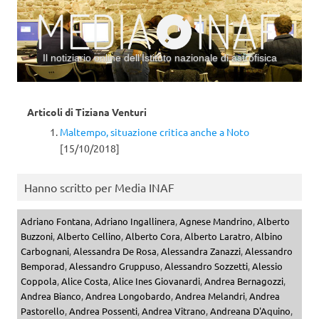
Il notiziario online dell’Istituto nazionale di astrofisica
Vai al contenuto
Articoli di
Tiziana Venturi
Maltempo, situazione critica anche a Noto
[15/10/2018]
Hanno scritto per Media INAF
Adriano Fontana
,
Adriano Ingallinera
,
Agnese Mandrino
,
Alberto
Buzzoni
,
Alberto Cellino
,
Alberto Cora
,
Alberto Laratro
,
Albino
Carbognani
,
Alessandra De Rosa
,
Alessandra Zanazzi
,
Alessandro
Bemporad
,
Alessandro Gruppuso
,
Alessandro Sozzetti
,
Alessio
Coppola
,
Alice Costa
,
Alice Ines Giovanardi
,
Andrea Bernagozzi
,
Andrea Bianco
,
Andrea Longobardo
,
Andrea Melandri
,
Andrea
Pastorello
,
Andrea Possenti
,
Andrea Vitrano
,
Andreana D'Aquino
,