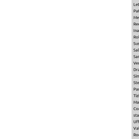
Le
Pat
Me
Re
Ina
Ro
Su
Sa
San
Ven
Dr
Si
St
Par
Tiz
Ma
Co
st
Uf
Val
Ro