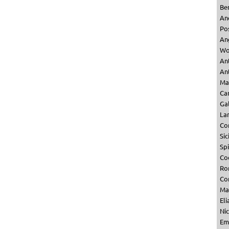
Be
An
Po
An
Wo
An
Ant
Ma
Ca
Ga
La
Co
Sic
Sp
Co
Ro
Co
Ma
Eli
Nic
Emi