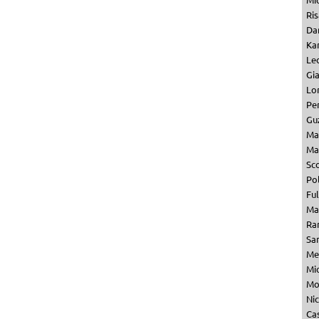
Ris
Dan
Kar
Le
Gi
Lo
Per
Gu
Ma
Ma
Sc
Pol
Fu
Ma
Ra
Sa
Me
Mi
Mo
Ni
Ca