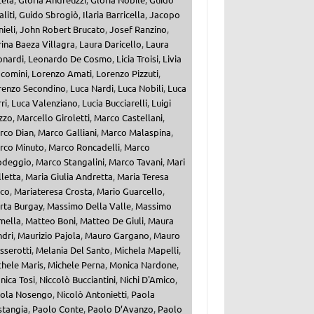
aliti
,
Guido Sbrogiò
,
Ilaria Barricella
,
Jacopo
ieli
,
John Robert Brucato
,
Josef Ranzino
,
ina Baeza Villagra
,
Laura Daricello
,
Laura
onardi
,
Leonardo De Cosmo
,
Licia Troisi
,
Livia
acomini
,
Lorenzo Amati
,
Lorenzo Pizzuti
,
renzo Secondino
,
Luca Nardi
,
Luca Nobili
,
Luca
ri
,
Luca Valenziano
,
Lucia Bucciarelli
,
Luigi
zzo
,
Marcello Giroletti
,
Marco Castellani
,
rco Dian
,
Marco Galliani
,
Marco Malaspina
,
rco Minuto
,
Marco Roncadelli
,
Marco
odeggio
,
Marco Stangalini
,
Marco Tavani
,
Mari
letta
,
Maria Giulia Andretta
,
Maria Teresa
lco
,
Mariateresa Crosta
,
Mario Guarcello
,
rta Burgay
,
Massimo Della Valle
,
Massimo
mella
,
Matteo Boni
,
Matteo De Giuli
,
Maura
ndri
,
Maurizio Pajola
,
Mauro Gargano
,
Mauro
sserotti
,
Melania Del Santo
,
Michela Mapelli
,
chele Maris
,
Michele Perna
,
Monica Nardone
,
nica Tosi
,
Niccolò Bucciantini
,
Nichi D'Amico
,
cola Nosengo
,
Nicolò Antonietti
,
Paola
stangia
,
Paolo Conte
,
Paolo D’Avanzo
,
Paolo