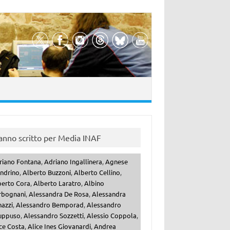
anno scritto per Media INAF
riano Fontana
,
Adriano Ingallinera
,
Agnese
ndrino
,
Alberto Buzzoni
,
Alberto Cellino
,
berto Cora
,
Alberto Laratro
,
Albino
rbognani
,
Alessandra De Rosa
,
Alessandra
nazzi
,
Alessandro Bemporad
,
Alessandro
uppuso
,
Alessandro Sozzetti
,
Alessio Coppola
,
ce Costa
,
Alice Ines Giovanardi
,
Andrea