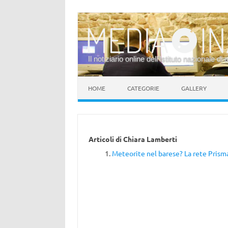
Il notiziario online dell’Istituto nazionale di 
Vai al contenuto
HOME
CATEGORIE
GALLERY
Articoli di
Chiara Lamberti
Meteorite nel barese? La rete Prism