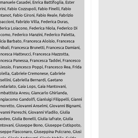
manuele Casadei
,
Enrica Battifoglia
,
Ester
ini
,
Fabio Cozzupoli
,
Fabio Finelli
,
Fabio
ntanot
,
Fabio Gironi
,
Fabio Reale
,
Fabrizio
paccioni
,
Fabrizio Villa
,
Federica Duras
,
derica Loiacono
,
Federica Niola
,
Federico Di
acomo
,
Federico Manzini
,
Federico Paletta
,
icia Barbato
,
Francesca Aloisio
,
Francesca
ibali
,
Francesca Brunetti
,
Francesca Damiani
,
ancesca Matteucci
,
Francesca Mazzotta
,
ancesca Panessa
,
Francesca Taddei
,
Francesco
lessio
,
Francesco Poppi
,
Francesco Rea
,
Frida
olella
,
Gabriele Cremonese
,
Gabriele
sellini
,
Gabriella Bernardi
,
Gaetano
andariato
,
Gaia Lops
,
Gaia Mantovani
,
ambattista Aresu
,
Giancarlo Ghirlanda
,
angiacomo Gandolfi
,
Gianluigi Filippelli
,
Gianni
moretto
,
Giovanni Anselmi
,
Giovanni Bignami
,
vanni Pareschi
,
Giovanni Vladilo
,
Giulia
odeo
,
Giulia Bonelli
,
Giulia Iafrate
,
Giulia
ntovani
,
Giuseppe Bono
,
Giuseppe Cutispoto
,
useppe Fiasconaro
,
Giuseppina Pulcrano
,
Giusi
cela
,
Gloria Andreuzzi
,
Gloria Nobile
,
Guido