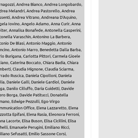
rnagozzi
,
Andrea Bianco
,
Andrea Longobardo
,
drea Melandri
,
Andrea Pastorello
,
Andrea
ssenti
,
Andrea Vitrano
,
Andreana D'Aquino
,
gela Iovino
,
Angelo Adamo
,
Anna Curir
,
Anna
lter
,
Annalisa Bonafede
,
Antonella Gasperini
,
tonella Varaschin
,
Antonino La Barbera
,
onio De Blasi
,
Antonio Maggio
,
Antonio
ncino
,
Antonio Marro
,
Benedetta Dalla Barba
,
rlo Burigana
,
Carlotta Pittori
,
Carmela Gioele
liano
,
Caterina Boccato
,
Chiara Badia
,
Chiara
mberti
,
Claudia Mignone
,
Claudia Sciarma
,
rrado Ruscica
,
Daniela Cipolloni
,
Daniela
ilia
,
Daniele Galli
,
Daniele Gardiol
,
Daniele
iga
,
Danilo Cilluffo
,
Daria Guidetti
,
Davide
ero Borga
,
Davide Patitucci
,
Donatella
mano
,
Edwige Pezzulli
,
Ego-Virgo
mmunication Office
,
Elena Lazzaretto
,
Elena
zzotta Epifani
,
Elena Rasia
,
Eleonora Ferroni
,
ana Lacorte
,
Elisa Buson
,
Elisa Cicillini
,
Elisa
helli
,
Emanuele Perugini
,
Emiliano Ricci
,
liano Sefusatti
,
Emilio Sassone Corsi
,