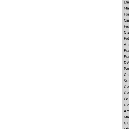
Em
Mar
Fo
Ca
Fe
Gi
Fel
Ann
Fr
Fr
D'A
Pa
Ghi
Sc
Gi
Gi
Co
Gio
Am
Ma
Gi
Mi