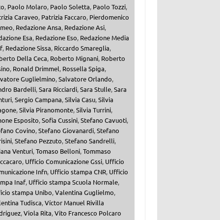
to
,
Paolo Molaro
,
Paolo Soletta
,
Paolo Tozzi
,
rizia Caraveo
,
Patrizia Faccaro
,
Pierdomenico
meo
,
Redazione Ansa
,
Redazione Asi
,
dazione Esa
,
Redazione Eso
,
Redazione Media
f
,
Redazione Sissa
,
Riccardo Smareglia
,
berto Della Ceca
,
Roberto Mignani
,
Roberto
sino
,
Ronald Drimmel
,
Rossella Spiga
,
lvatore Guglielmino
,
Salvatore Orlando
,
dro Bardelli
,
Sara Ricciardi
,
Sara Stulle
,
Sara
turi
,
Sergio Campana
,
Silvia Casu
,
Silvia
agone
,
Silvia Piranomonte
,
Silvia Turrini
,
mone Esposito
,
Sofia Cussini
,
Stefano Cavuoti
,
efano Covino
,
Stefano Giovanardi
,
Stefano
isini
,
Stefano Pezzuto
,
Stefano Sandrelli
,
iana Venturi
,
Tomaso Belloni
,
Tommaso
ccacaro
,
Ufficio Comunicazione Gssi
,
Ufficio
municazione Infn
,
Ufficio stampa CNR
,
Ufficio
ampa Inaf
,
Ufficio stampa Scuola Normale
,
ficio stampa Unibo
,
Valentina Guglielmo
,
entina Tudisca
,
Víctor Manuel Rivilla
dríguez
,
Viola Rita
,
Vito Francesco Polcaro