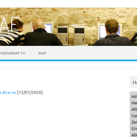
astrofisica
MEDIAINAF TV
INAF
H
a dice no
[12/01/2026]
Ad
Ma
Al
Ca
Za
Gr
Ali