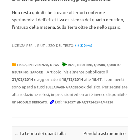
Non resta quindi che trovare ulteriori conferme
sperimentali dell’effettiva esistenza del quarto neutrino,
l’intruso della materia. Sulla Terra oltre che nello spazio.
LICENZA PER IL RIUTILIZZO DEL TESTO:
,
,
,
,
,
FISICA
IN EVIDENZA
NEWS
INAF
NEUTRINI
QUARK
QUARTO
,
Articolo inizialmente pubblicato il
NEUTRINO
SAPORE
21/02/2014
e aggiornato il
15/12/2014
alle
15:47
. I commenti
sono aperti a tutti
del sito. Per segnalare
SULLA PAGINA FACEBOOK
alla redazione refusi, imprecisioni ed errori è invece disponibile
un
.
Doi:
MODULO DEDICATO
10.20371/INAF/2724-2641/44320
Navigazione articolo
←
La teoria dei quanti alla
Pendolo astronomico