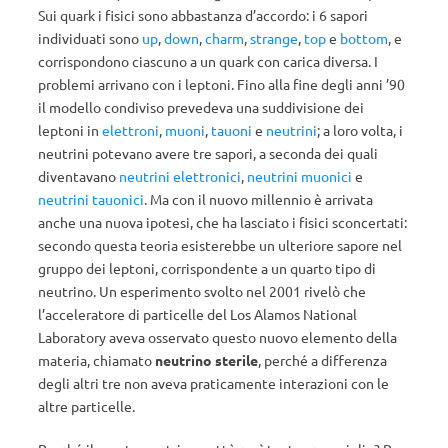
Sui quark i fisici sono abbastanza d’accordo: i 6 sapori
individuati sono
up
,
down
,
charm
,
strange
,
top
e
bottom
, e
corrispondono ciascuno a un quark con carica diversa. I
problemi arrivano con i leptoni. Fino alla fine degli anni ’90
il modello condiviso prevedeva una suddivisione dei
leptoni in
elettroni
,
muoni
,
tauoni
e
neutrini
; a loro volta, i
neutrini potevano avere tre sapori, a seconda dei quali
diventavano
neutrini elettronici
,
neutrini muonici
e
neutrini tauonici
. Ma con il nuovo millennio è arrivata
anche una nuova ipotesi, che ha lasciato i fisici sconcertati:
secondo questa teoria esisterebbe un ulteriore sapore nel
gruppo dei leptoni, corrispondente a un quarto tipo di
neutrino. Un esperimento svolto nel 2001 rivelò che
l’acceleratore di particelle del Los Alamos National
Laboratory aveva osservato questo nuovo elemento della
materia, chiamato
neutrino
sterile
, perché a differenza
degli altri tre non aveva praticamente interazioni con le
altre particelle.