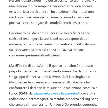
Perché il quarto neutrino gettò così tanto scompiglio? Per
una ragione molto semplice: teoricamente, non poteva
esistere. Una particella con interazione nulla infatti non
rientrava in nessuna descrizione del mondo fisico, né
poteva essere spiegata dai modelli teorici esistenti.
Per questo nel decennio successivo molti fisici hanno
scelto di respingere la teoria del nuovo sapore della
materia, tanto più che i neutrini sterili erano difficilissimi
da osservare e la loro esistenza non aveva ricevuto
conferme sperimentali sufficienti.
Ma all’inizio di quest’anno il quarto neutrino è rientrato
prepotentemente in scena: niente meno che dallo spazio.
Un gruppo di ricerca delle Università di Nottingham e
Manchester ha osservato un ammasso di galassie e ha
confrontato i dati con le misure della radiazione cosmica di
fondo (
CMB
, da
cosmic microwave background
), ovvero la
radiazione elettromagnetica residua prodotta dal Big Bang
che ancora si riscontra nell’Universo. Sorprendentemente,