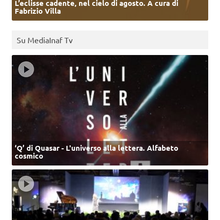
L’eclisse cadente, nel cielo di agosto. A cura di
Fabrizio Villa
Su MediaInaf Tv
‘Q’ di Quasar - L'universo alla lettera. Alfabeto
cosmico