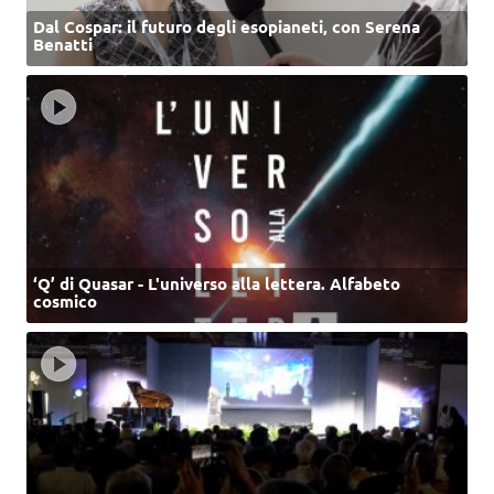
Dal Cospar: il futuro degli esopianeti, con Serena
Benatti
‘Q’ di Quasar - L'universo alla lettera. Alfabeto
cosmico