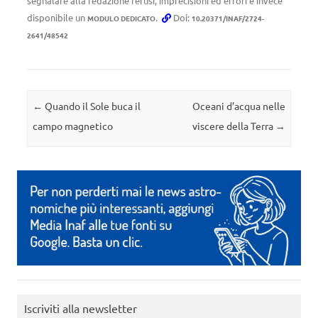
segnalare alla redazione refusi, imprecisioni ed errori è invece
disponibile un
.
Doi:
MODULO DEDICATO
10.20371/INAF/2724-
2641/48542
Navigazione articolo
←
Quando il Sole buca il
Oceani d’acqua nelle
campo magnetico
viscere della Terra
→
Iscriviti alla newsletter