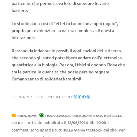
particelle, che permetteva loro di superare le varie
barriere.
Lo studio parla così di “effetto tunnel ad ampio raggio”,
proprio per evidenziare la natura complessa di questa
interazione.
Restano da indagare le possibili applicazioni della ricerca,
che secondo gli autori potrebbero andare dall’elettronica
quantistica alla biologia. Per ora, i fisici si godono l’idea che
tra le particelle quantistiche possa persino regnare
l’umano senso di solidarietà tra simili.
LICENZA PER IL RIUTILIZZO DEL TESTO:
,
,
,
,
FISICA
NEWS
FISICA CLASSICA
FISICA QUANTISTICA
PARTICELLE
Articolo pubblicato il
12/06/2014
alle
20:00
. I
SCIENCE
commenti sono aperti a tutti
del sito. Per
SULLA PAGINA FACEBOOK