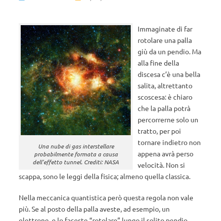
Immaginate di far
rotolare una palla
giù da un pendio. Ma
alla fine della
discesa c’è una bella
salita, altrettanto
scoscesa: è chiaro
che la palla potrà
percorrerne solo un
tratto, per poi
tornare indietro non
Una nube di gas interstellare
appena avrà perso
probabilmente formata a causa
dell’effetto tunnel. Crediti: NASA
velocità. Non si
scappa, sono le leggi della fisica; almeno quella classica.
Nella meccanica quantistica però questa regola non vale
più. Se al posto della palla aveste, ad esempio, un
elettrone, e lo faceste “rotolare” lungo il solito pendio,