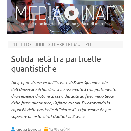
Il notiziario online dell’Istituto nazionale di astrofisica
Vai al contenuto
L’EFFETTO TUNNEL SU BARRIERE MULTIPLE
Solidarietà tra particelle
quantistiche
Un gruppo di ricerca dell’Istituto di Fisica Sperimentale
dell’Università di Innsbruck ha osservato il comportamento
di un insieme di atomi di cesio durante un fenomeno tipico
della fisica quantistica, l’effetto tunnel. Evidenziando la
capacità delle particelle di “aiutarsi” reciprocamente per
superare un ostacolo. I risultati su Science
Giulia Bonelli
12/06/2014