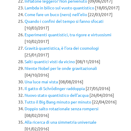
Inflatone leggero? Non pervenuto
[09/06/2017]
Lambda in bilico sul vuoto quantistico
[18/05/2017]
Come fare un buco (nero) nell’elio
[22/03/2017]
Quando i confini del tempo si fanno sfocati
[10/03/2017]
Esperimenti quantistici, tra rigore e virtuosismi
[10/02/2017]
Gravità quantistica, è l’ora dei cosmologi
[25/01/2017]
Salti quantici visti da vicino
[08/11/2016]
Niente Nobel per le onde gravitazionali
[04/10/2016]
Una luce mai vista
[08/08/2016]
Il gatto di Schrödinger raddoppia
[27/05/2016]
Nuovo stato quantistico dell’acqua
[26/04/2016]
Tutto il Big Bang minuto per minuto
[22/04/2016]
Doppio salto rotazionale senza rompersi
[08/02/2016]
Alla ricerca di una simmetria universale
[01/02/2016]