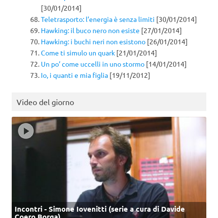
[30/01/2014]
Teletrasporto: l’energia è senza limiti
[30/01/2014]
Hawking: il buco nero non esiste
[27/01/2014]
Hawking: i buchi neri non esistono
[26/01/2014]
Come ti simulo un quark
[21/01/2014]
Un po’ come uccelli in uno stormo
[14/01/2014]
Io, i quanti e mia figlia
[19/11/2012]
Video del giorno
Incontri - Simone Iovenitti (serie a cura di Davide
Coero Borga)