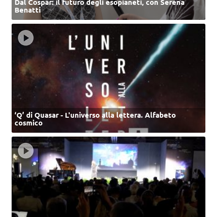
Dal Cospar: il futuro degli esopianeti, con Serena
Benatti
‘Q’ di Quasar - L'universo alla lettera. Alfabeto
cosmico