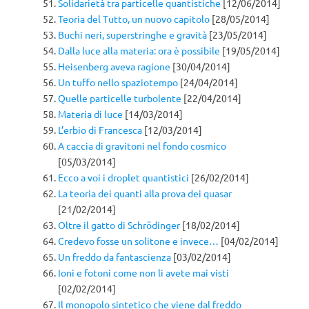
Solidarietà tra particelle quantistiche
[12/06/2014]
Teoria del Tutto, un nuovo capitolo
[28/05/2014]
Buchi neri, superstringhe e gravità
[23/05/2014]
Dalla luce alla materia: ora è possibile
[19/05/2014]
Heisenberg aveva ragione
[30/04/2014]
Un tuffo nello spaziotempo
[24/04/2014]
Quelle particelle turbolente
[22/04/2014]
Materia di luce
[14/03/2014]
L’erbio di Francesca
[12/03/2014]
A caccia di gravitoni nel fondo cosmico
[05/03/2014]
Ecco a voi i droplet quantistici
[26/02/2014]
La teoria dei quanti alla prova dei quasar
[21/02/2014]
Oltre il gatto di Schrödinger
[18/02/2014]
Credevo fosse un solitone e invece…
[04/02/2014]
Un freddo da fantascienza
[03/02/2014]
Ioni e fotoni come non li avete mai visti
[02/02/2014]
Il monopolo sintetico che viene dal freddo