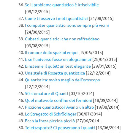
Se il problema quantistico è irrisolvibile
[09/12/2015]
Come ti osservo i moti quantistici
[31/08/2015]
I computer quantistici sono sempre più vicini
[24/08/2015]
Cubetti quantistici che non raffreddano
[03/08/2015]
Il rumore dello spaziotempo
[19/06/2015]
E se l’universo fosse un ologramma?
[28/04/2015]
Einstein e il qubit: un test elegante
[29/01/2015]
Una stele di Rosetta quantistica
[22/12/2014]
Quantistica: molto meglio dell’oroscopo
[12/12/2014]
50 sfumature di Quanti
[03/10/2014]
Quel mutevole confine dei fermioni
[18/09/2014]
Piccione quantistico? Avanti un altro
[19/08/2014]
Lo Stregatto di Schrödinger
[30/07/2014]
Ecco la forza piccina picciò
[27/06/2014]
Teletrasporto? Ci penseranno i quanti
[13/06/2014]