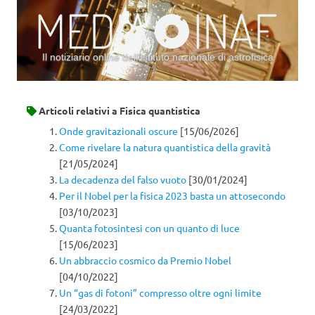
Il notiziario online dell’Istituto nazionale di astrofisica
Vai al contenuto
Articoli relativi a
Fisica quantistica
Onde gravitazionali oscure
[15/06/2026]
Come rivelare la natura quantistica della gravità
[21/05/2024]
La decadenza del falso vuoto
[30/01/2024]
Per il Nobel per la fisica 2023 basta un attosecondo
[03/10/2023]
Quanta fotosintesi con un quanto di luce
[15/06/2023]
Un abbraccio cosmico da Premio Nobel
[04/10/2022]
Un “gas di fotoni” compresso oltre ogni limite
[24/03/2022]