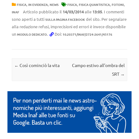
,
,
,
,
,
FISICA
IN EVIDENZA
NEWS
FISICA
FISICA QUANTISTICA
FOTONI
Articolo pubblicato il
14/03/2014
alle
13:05
. I commenti
INAF
sono aperti a tutti
del sito. Per segnalare
SULLA PAGINA FACEBOOK
alla redazione refusi, imprecisioni ed errori è invece disponibile
un
.
Doi:
MODULO DEDICATO
10.20371/INAF/2724-2641/45176
Navigazione articolo
←
Così cominciò la vita
Campo estivo all’ombra del
SRT
→