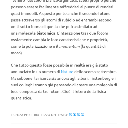
“tenero” dal colore bianco-argentato, scelti proprio perché
possono essere facilmente raffreddati al punto di renderli
quasi immobili. A questo punto anche il secondo fotone
passa attraverso gli atomi di rubidio ed entrambi escono
uniti sotto forma di quella che può assimilato ad
una
molecola biatomica
. L’interazione tra i due fotoni
ovviamente cambia le loro caratteristiche e proprietà,
come la polarizzazione e il
momentum
(la quantità di
moto).
Che tutto questo fosse possibile in realtà era già stato
annunciato in un numero di
Nature
dello scorso settembre.
Ma sebbene la ricerca sia ancora agli albori, Firstenberg e i
suoi colleghi stanno già pensando di creare una molecola di
luce composta da tre fotoni. Cioè il futuro della fisica
quantistica.
LICENZA PER IL RIUTILIZZO DEL TESTO: