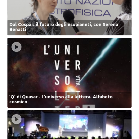
Dal Cospar: il futuro degli esopianeti, con Serena
Benatti
‘Q’ di Quasar - L'universo alla lettera. Alfabeto
cosmico