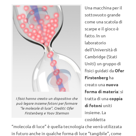
Una macchina per il
sottovuoto grande
come una scatola di
scarpe e il gioco è
fatto. In un
laboratorio
dell’Università di
Cambridge (Stati
Uniti) un gruppo di
fisici guidati da
Ofer
Firstenberg
ha
creato una
nuova
forma di materia
: si
tratta di una
coppia
I fisici hanno creato un dispositivo che
può legare insieme fotoni per formare
di fotoni
uniti
“le molecole di luce”. Crediti: Ofer
insieme. La
Firstenberg e Yoav Sterman
cosiddetta
“molecola di luce” è quella tecnologia che verrà utilizzata
in futuro anche in qualche forma di luce “tangibile”, come