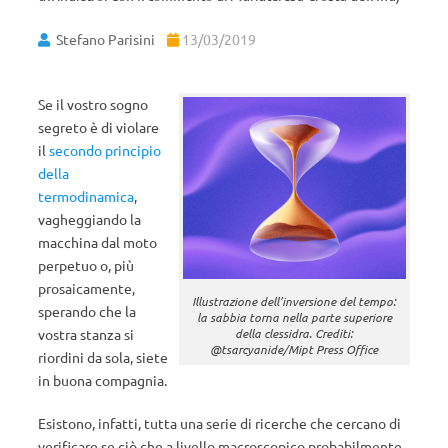
Stefano Parisini
13/03/2019
Se il vostro sogno
segreto è di violare
il
secondo principio
della
termodinamica
,
vagheggiando la
macchina dal moto
perpetuo o, più
prosaicamente,
Illustrazione dell’inversione del tempo:
sperando che la
la sabbia torna nella parte superiore
vostra stanza si
della clessidra. Crediti:
@tsarcyanide/Mipt Press Office
riordini da sola, siete
in buona compagnia.
Esistono, infatti, tutta una serie di ricerche che cercano di
verificare se ciò che a livello macroscopico probabilmente