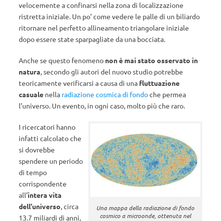
velocemente a confinarsi nella zona di localizzazione
ristretta iniziale. Un po’ come vedere le palle di un biliardo
ritornare nel perfetto allineamento triangolare iniziale
dopo essere state sparpagliate da una bocciata.
Anche se questo fenomeno
non è mai stato osservato in
natura
, secondo gli autori del nuovo studio potrebbe
teoricamente verificarsi a causa di una
fluttuazione
casuale
nella
radiazione cosmica di fondo
che permea
l’universo. Un evento, in ogni caso, molto più che raro.
I ricercatori hanno
infatti calcolato che
si dovrebbe
spendere un periodo
di tempo
corrispondente
all’
intera vita
dell’universo
, circa
Una mappa della radiazione di fondo
cosmico a microonde, ottenuta nel
13.7 miliardi di anni,