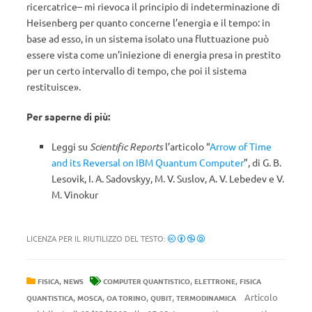
ricercatrice– mi rievoca il principio di indeterminazione di
Heisenberg per quanto concerne l’energia e il tempo: in
base ad esso, in un sistema isolato una fluttuazione può
essere vista come un’iniezione di energia presa in prestito
per un certo intervallo di tempo, che poi il sistema
restituisce».
Per saperne di più:
Leggi su
Scientific Reports
l’articolo “
Arrow of Time
and its Reversal on IBM Quantum Computer
”, di G. B.
Lesovik, I. A. Sadovskyy, M. V. Suslov, A. V. Lebedev e V.
M. Vinokur
LICENZA PER IL RIUTILIZZO DEL TESTO:
,
,
,
FISICA
NEWS
COMPUTER QUANTISTICO
ELETTRONE
FISICA
,
,
,
,
Articolo
QUANTISTICA
MOSCA
OA TORINO
QUBIT
TERMODINAMICA