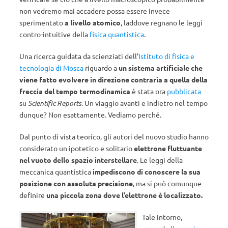
non vedremo mai accadere possa essere invece
sperimentato
a livello atomico
, laddove regnano le leggi
contro-intuitive della
fisica quantistica
.
Una ricerca guidata da scienziati dell’
Istituto di fisica e
tecnologia di Mosca
riguardo a
un sistema artificiale che
viene fatto evolvere in direzione contraria a quella della
freccia del tempo termodinamica
è stata ora
pubblicata
su
Scientific Reports
. Un viaggio avanti e indietro nel tempo
dunque? Non esattamente. Vediamo perché.
Dal punto di vista teorico, gli autori del nuovo studio hanno
considerato un ipotetico e solitario
elettrone fluttuante
nel vuoto dello spazio interstellare
. Le leggi della
meccanica quantistica
impediscono di conoscere la sua
posizione con assoluta precisione
, ma si può comunque
definire
una piccola zona dove l’elettrone è localizzato.
Tale intorno,