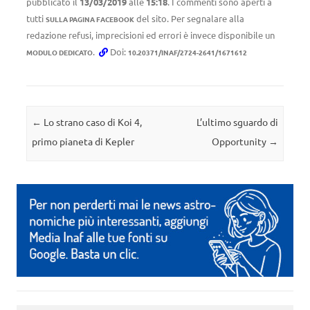
pubblicato il
13/03/2019
alle
15:18
. I commenti sono aperti a
tutti
del sito. Per segnalare alla
SULLA PAGINA FACEBOOK
redazione refusi, imprecisioni ed errori è invece disponibile un
.
Doi:
MODULO DEDICATO
10.20371/INAF/2724-2641/1671612
Navigazione articolo
←
Lo strano caso di Koi 4,
L’ultimo sguardo di
primo pianeta di Kepler
Opportunity
→