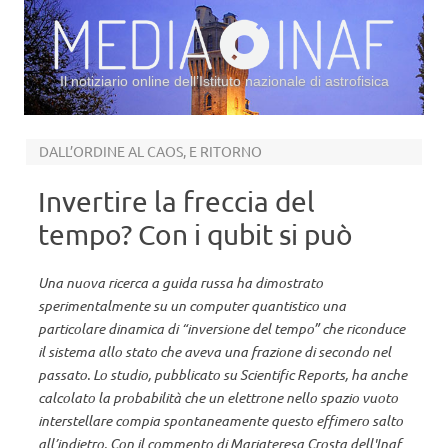
Il notiziario online dell’Istituto nazionale di astrofisica
Vai al contenuto
DALL’ORDINE AL CAOS, E RITORNO
Invertire la freccia del
tempo? Con i qubit si può
Una nuova ricerca a guida russa ha dimostrato
sperimentalmente su un computer quantistico una
particolare dinamica di “inversione del tempo” che riconduce
il sistema allo stato che aveva una frazione di secondo nel
passato. Lo studio, pubblicato su Scientific Reports, ha anche
calcolato la probabilità che un elettrone nello spazio vuoto
interstellare compia spontaneamente questo effimero salto
all’indietro. Con il commento di Mariateresa Crosta dell'Inaf