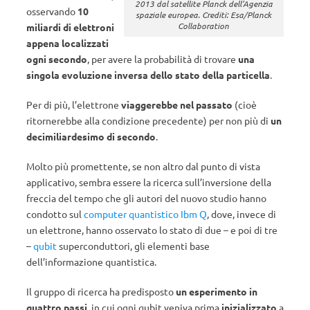
2013 dal satellite Planck dell’Agenzia
osservando
10
spaziale europea. Crediti: Esa/Planck
Collaboration
miliardi di elettroni
appena localizzati
ogni secondo
, per avere la probabilità di trovare
una
singola evoluzione inversa dello stato della particella
.
Per di più, l’elettrone
viaggerebbe nel passato
(cioè
ritornerebbe alla condizione precedente) per non più di
un
decimiliardesimo di secondo
.
Molto più promettente, se non altro dal punto di vista
applicativo, sembra essere la ricerca sull’inversione della
freccia del tempo che gli autori del nuovo studio hanno
condotto sul
computer quantistico Ibm Q
, dove, invece di
un elettrone, hanno osservato lo stato di due – e poi di tre
–
qubit
superconduttori, gli elementi base
dell’informazione quantistica.
Il gruppo di ricerca ha predisposto
un esperimento in
quattro passi
, in cui ogni qubit veniva prima
inizializzato
a