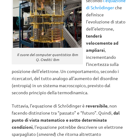
secondo
l’equazione
di Schrödinger
che
definisce
l’evoluzione di stato
dell’elettrone,
tenderà
velocemente ad
ampliarsi
,
Il cuore del computer quantistico Ibm
incrementando
Q. Crediti: Ibm
l’incertezza sulla
posizione dell’elettrone. Un comportamento, secondo i
ricercatori, del tutto analogo all’aumento del disordine
(entropia) in un sistema macroscopico, previsto dal
secondo principio della termodinamica.
Tuttavia, l’equazione di Schrödinger è
reversibile
, non
facendo distinzione tra “passato” e “futuro”. Quindi,
dal
punto di vista matematico e sotto determinate
condizioni
, l’equazione potrebbe descrivere un elettrone
sparpagliato (
smeared
) che ritorna altrettanto